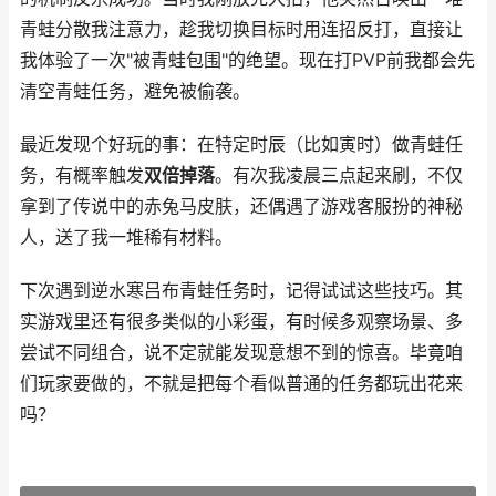
青蛙分散我注意力，趁我切换目标时用连招反打，直接让
我体验了一次"被青蛙包围"的绝望。现在打PVP前我都会先
清空青蛙任务，避免被偷袭。
最近发现个好玩的事：在特定时辰（比如寅时）做青蛙任
务，有概率触发
双倍掉落
。有次我凌晨三点起来刷，不仅
拿到了传说中的赤兔马皮肤，还偶遇了游戏客服扮的神秘
人，送了我一堆稀有材料。
下次遇到逆水寒吕布青蛙任务时，记得试试这些技巧。其
实游戏里还有很多类似的小彩蛋，有时候多观察场景、多
尝试不同组合，说不定就能发现意想不到的惊喜。毕竟咱
们玩家要做的，不就是把每个看似普通的任务都玩出花来
吗？