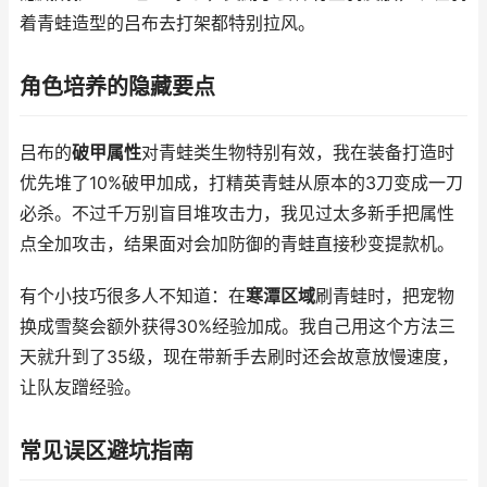
着青蛙造型的吕布去打架都特别拉风。
角色培养的隐藏要点
吕布的
破甲属性
对青蛙类生物特别有效，我在装备打造时
优先堆了10%破甲加成，打精英青蛙从原本的3刀变成一刀
必杀。不过千万别盲目堆攻击力，我见过太多新手把属性
点全加攻击，结果面对会加防御的青蛙直接秒变提款机。
有个小技巧很多人不知道：在
寒潭区域
刷青蛙时，把宠物
换成雪獒会额外获得30%经验加成。我自己用这个方法三
天就升到了35级，现在带新手去刷时还会故意放慢速度，
让队友蹭经验。
常见误区避坑指南