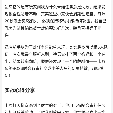
最离谱的是有玩家问我为什么青蛙任务总是失败，结果发
现他全程站着不动！其实这些小家伙会
周期性隐身
，每隔
20秒就会突然消失，必须保持移动才能持续攻击。我自己
就因为站桩输出被青蛙偷袭过好几次，装备直接碎了两
件。
还有新手以为青蛙任务只能单人玩，其实最多可以组5人队
伍。有次我带全服新人刷，特意安排了两个奶妈和一个输
出，结果效率翻倍，顺便还发现了一个隐藏剧情——击败
最终BOSS时会有青蛙变成小美人鱼的幻象特效，超级梦
幻！
实战心得分享
上周打天梯赛遇到个厉害的对手，他用吕布配合青蛙任务
的机制反杀成功。当时我刚放完大招，他突然召唤出一堆