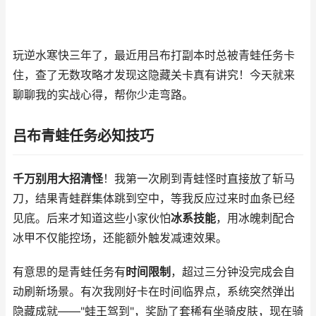
玩逆水寒快三年了，最近用吕布打副本时总被青蛙任务卡
住，查了无数攻略才发现这隐藏关卡真有讲究！今天就来
聊聊我的实战心得，帮你少走弯路。
吕布青蛙任务必知技巧
千万别用大招清怪
！我第一次刷到青蛙怪时直接放了斩马
刀，结果青蛙群集体跳到空中，等我反应过来时血条已经
见底。后来才知道这些小家伙怕
冰系技能
，用冰魄刺配合
冰甲不仅能控场，还能额外触发减速效果。
有意思的是青蛙任务有
时间限制
，超过三分钟没完成会自
动刷新场景。有次我刚好卡在时间临界点，系统突然弹出
隐藏成就——"蛙王驾到"，奖励了套稀有坐骑皮肤，现在骑