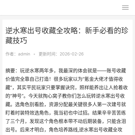
逆水寒出号收藏全攻略：新手必看的珍
藏技巧
作者：
admin
•
更新时间：2026-02-26
摘要：玩逆水寒两年多，我最深的体会就是——账号收藏
价值完全靠自己打造！很多玩家以为“氪金大佬才值得收
藏”，其实平民玩家只要掌握诀窍，照样能养出让人抢着收
的“神号”。今天就掏心窝子教你们怎么玩转逆水寒出号收
藏。选角色别看脸，资源分配最关键很多人第一次建号就
盯着时装特效选角色，我当初也中过招。结果辛辛苦苦练
了三个月，发现这个角色根本带不动后期装备，只能含泪
出号。后来才明白，角色培养路线,逆水寒出号收藏全攻