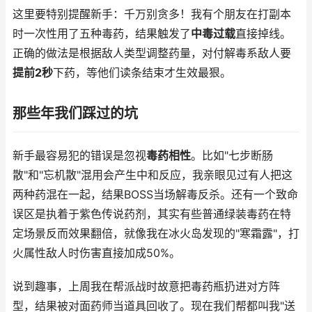
这里要特别提醒新手：千万别贪多！我有个朋友在打副本
时一次性用了五种毒药，结果触发了
中毒过载
直接掉线。
正确的做法是根据敌人类型调整药量，对付解毒系敌人要
提前2秒
下药，等他们读条结束才生效最狠。
那些年我们踩过的坑
新手最容易犯的错误是忽视
毒药相性
。比如"七步断肠
散"和"忘机散"混用会产生中和反应，我亲眼见过有人把这
两种药混在一起，结果BOSS当场解毒反杀。还有一个致命
误区是执着于紫色传说药剂，其实有些普通绿装毒药在特
定场景反而效果翻倍，就像我在冰火岛发现的"寒霜露"，打
火属性敌人时伤害直接加成50%。
说到趣事，上周我在帮派战时故意把毒药瓶扔进对方阵
型，结果被对面药师当道具回收了。现在我们帮都叫我"送