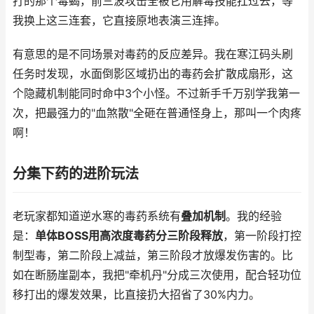
打的那个毒蝎，前三波攻击全被它用解毒技能扛过去，等
我换上这三连套，它直接原地表演三连摔。
有意思的是不同场景对毒药的反应差异。我在寒江码头刷
任务时发现，水面倒影区域扔出的毒药会扩散成扇形，这
个隐藏机制能同时命中3个小怪。不过新手千万别学我第一
次，把最强力的"血煞散"全砸在普通怪身上，那叫一个肉疼
啊！
分集下药的进阶玩法
老玩家都知道逆水寒的毒药系统有
叠加机制
。我的经验
是：
单体BOSS用高浓度毒药分三阶段释放
，第一阶段打控
制型毒，第二阶段上减益，第三阶段才放爆发伤害的。比
如在断肠崖副本，我把"牵机丹"分成三次使用，配合轻功位
移打出的爆发效果，比直接扔大招省了30%内力。