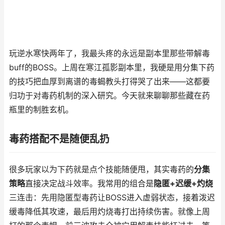
玩逆水寒快两年了，我最头疼的永远是副本里那些带解毒
buff的BOSS。上周在寒江孤影副本里，我硬是用分集下药
的技巧把血厚到离谱的毒蝎教头打得哭了出来——这都要
归功于对毒药机制的深入研究。今天就来聊聊那些藏在药
瓶里的制胜玄机。
毒药搭配不是随便乱扔
很多玩家以为下药就是点个技能随便甩，其实毒药的
分集
策略
直接决定战斗效率。我常用的组合是
隐匿+迟缓+灼烧
三连击：先用隐匿型毒药让BOSS进入虚弱状态，接着泼迟
缓毒降低其攻速，最后用灼烧毒打出持续伤害。就像上周