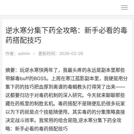
逆水寒分集下药全攻略：新手必看的毒
药搭配技巧
作者：
admin
•
更新时间：2026-02-26
摘要：玩逆水寒快两年了，我最头疼的永远是副本里那些
带解毒buff的BOSS。上周在寒江孤影副本里，我硬是用分
集下药的技巧把血厚到离谱的毒蝎教头打得哭了出来——
这都要归功于对毒药机制的深入研究。今天就来聊聊那些
藏在药瓶里的制胜玄机。毒药搭配不是随便乱扔很多玩家
以为下药就是点个技能随便甩，其实毒药的分集策略直接
决定战斗效率。我常用的组合是隐,逆水寒分集下药全攻
略：新手必看的毒药搭配技巧