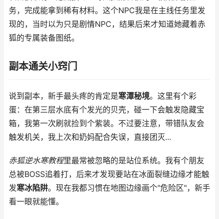
务，完成能拿到稀有材料。这个NPC我是在主线任务里发
现的，当时以为只是剧情NPC，结果后来才知道她藏着赤
狐的专属装备图纸。
副本通关小窍门
说到副本，新手最头疼的肯定是
寒潭秘境
。这里有个彩
蛋：在第三层水底有个发光的贝壳，碰一下会触发隐藏宝
箱，我第一次刷就捡到个紫装。不过要注意，带错队友会
触发机关，我上次和奶妈配合失误，直接团灭...
赤狐逆水寒教程
里最常被忽略的是站位系统。我有个朋友
总被BOSS追着打，后来才发现要站在冰面裂缝边缘才能触
发
寒冰陷阱
。现在我都习惯在地图边缘画个"危险区"，新手
看一眼就能懂。