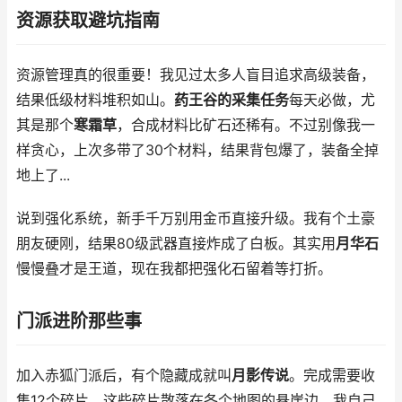
资源获取避坑指南
资源管理真的很重要！我见过太多人盲目追求高级装备，
结果低级材料堆积如山。
药王谷的采集任务
每天必做，尤
其是那个
寒霜草
，合成材料比矿石还稀有。不过别像我一
样贪心，上次多带了30个材料，结果背包爆了，装备全掉
地上了...
说到强化系统，新手千万别用金币直接升级。我有个土豪
朋友硬刚，结果80级武器直接炸成了白板。其实用
月华石
慢慢叠才是王道，现在我都把强化石留着等打折。
门派进阶那些事
加入赤狐门派后，有个隐藏成就叫
月影传说
。完成需要收
集12个碎片，这些碎片散落在各个地图的悬崖边。我自己