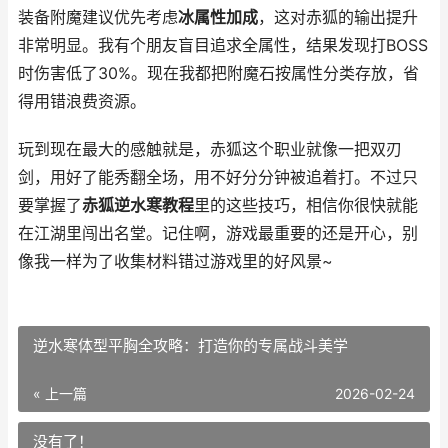
装备附魔建议优先考虑
冰属性加成
，这对赤狐的输出提升
非常明显。我有个朋友盲目追求全属性，结果发现打BOSS
时伤害低了30%。现在我都把附魔石按属性分类存放，省
得用错浪费资源。
玩到现在最大的感触就是，赤狐这个职业就像一把双刃
剑，用好了能秀翻全场，用不好分分钟被追着打。不过只
要掌握了
赤狐逆水寒教程
里的这些技巧，相信你很快就能
在江湖里闯出名堂。记住啊，游戏最重要的还是开心，别
像我一样为了收集材料错过游戏里的好风景~
逆水寒体型平胸全攻略：打造你的专属战斗美学
« 上一篇
2026-02-24
没有了！