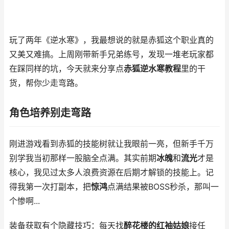
玩了两年《逆水寒》，我最想说的就是赤狐这个职业真的
又美又难搞。上周刚带新手兄弟练号，发现一堆老玩家都
在踩同样的坑，今天就来分享点
赤狐逆水寒教程
里的干
货，帮你少走弯路。
角色培养别走弯路
刚进游戏看到赤狐的技能树就让我眼前一亮，但新手千万
别学我当初那样一股脑全点满。其实前期
冰魄
和
流光
才是
核心，我见过太多人浪费资源在后期才解锁的技能上。记
得我第一次打副本，把
惊鸿
点满结果被BOSS秒杀，那叫一
个惨啊...
装备获取有个隐藏技巧：每天找
醉花楼的红袖姑娘
接任