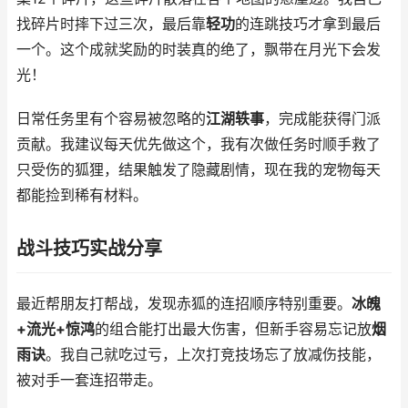
找碎片时摔下过三次，最后靠
轻功
的连跳技巧才拿到最后
一个。这个成就奖励的时装真的绝了，飘带在月光下会发
光！
日常任务里有个容易被忽略的
江湖轶事
，完成能获得门派
贡献。我建议每天优先做这个，我有次做任务时顺手救了
只受伤的狐狸，结果触发了隐藏剧情，现在我的宠物每天
都能捡到稀有材料。
战斗技巧实战分享
最近帮朋友打帮战，发现赤狐的连招顺序特别重要。
冰魄
+流光+惊鸿
的组合能打出最大伤害，但新手容易忘记放
烟
雨诀
。我自己就吃过亏，上次打竞技场忘了放减伤技能，
被对手一套连招带走。