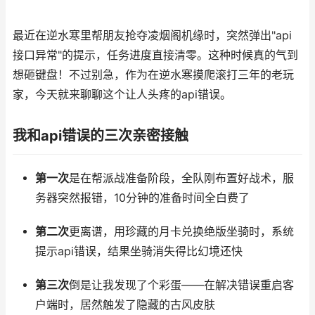
最近在逆水寒里帮朋友抢夺凌烟阁机缘时，突然弹出"api
接口异常"的提示，任务进度直接清零。这种时候真的气到
想砸键盘！不过别急，作为在逆水寒摸爬滚打三年的老玩
家，今天就来聊聊这个让人头疼的api错误。
我和api错误的三次亲密接触
第一次
是在帮派战准备阶段，全队刚布置好战术，服
务器突然报错，10分钟的准备时间全白费了
第二次
更离谱，用珍藏的月卡兑换绝版坐骑时，系统
提示api错误，结果坐骑消失得比幻境还快
第三次
倒是让我发现了个彩蛋——在解决错误重启客
户端时，居然触发了隐藏的古风皮肤