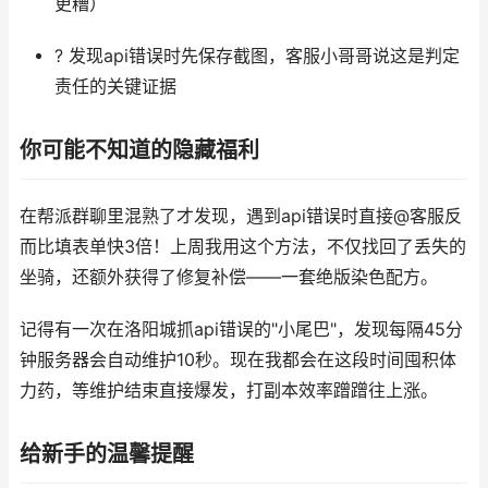
更糟）
? 发现api错误时先保存截图，客服小哥哥说这是判定
责任的关键证据
你可能不知道的隐藏福利
在帮派群聊里混熟了才发现，遇到api错误时直接@客服反
而比填表单快3倍！上周我用这个方法，不仅找回了丢失的
坐骑，还额外获得了修复补偿——一套绝版染色配方。
记得有一次在洛阳城抓api错误的"小尾巴"，发现每隔45分
钟服务器会自动维护10秒。现在我都会在这段时间囤积体
力药，等维护结束直接爆发，打副本效率蹭蹭往上涨。
给新手的温馨提醒