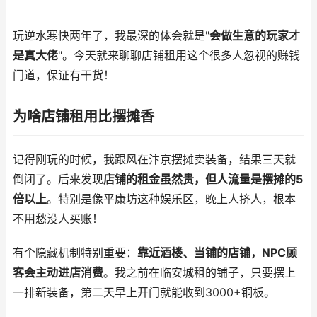
玩逆水寒快两年了，我最深的体会就是"
会做生意的玩家才
是真大佬
"。今天就来聊聊店铺租用这个很多人忽视的赚钱
门道，保证有干货！
为啥店铺租用比摆摊香
记得刚玩的时候，我跟风在汴京摆摊卖装备，结果三天就
倒闭了。后来发现
店铺的租金虽然贵，但人流量是摆摊的5
倍以上
。特别是像平康坊这种娱乐区，晚上人挤人，根本
不用愁没人买账！
有个隐藏机制特别重要：
靠近酒楼、当铺的店铺，NPC顾
客会主动进店消费
。我之前在临安城租的铺子，只要摆上
一排新装备，第二天早上开门就能收到3000+铜板。