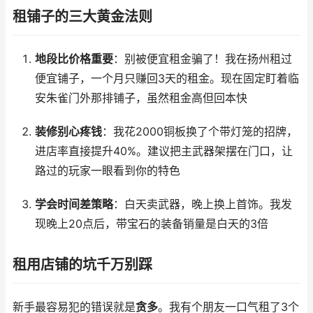
租铺子的三大黄金法则
地段比价格重要
：别被便宜租金骗了！我在扬州租过
便宜铺子，一个月只赚回3天的租金。现在固定盯着临
安朱雀门外那排铺子，虽然租金高但回本快
装修别心疼钱
：我花2000铜板换了个带灯笼的招牌，
进店率直接提升40%。建议把主武器架摆在门口，让
路过的玩家一眼看到你的特色
学会时间差策略
：白天卖武器，晚上换上首饰。我发
现晚上20点后，带宝石的装备销量是白天的3倍
租用店铺的坑千万别踩
新手最容易犯的错误就是
贪多
。我有个朋友一口气租了3个