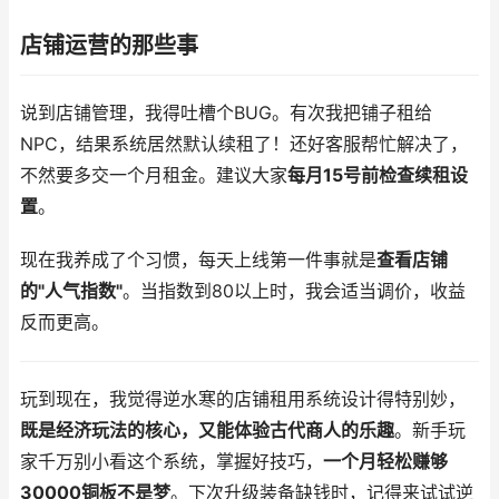
店铺运营的那些事
说到店铺管理，我得吐槽个BUG。有次我把铺子租给
NPC，结果系统居然默认续租了！还好客服帮忙解决了，
不然要多交一个月租金。建议大家
每月15号前检查续租设
置
。
现在我养成了个习惯，每天上线第一件事就是
查看店铺
的"人气指数"
。当指数到80以上时，我会适当调价，收益
反而更高。
玩到现在，我觉得逆水寒的店铺租用系统设计得特别妙，
既是经济玩法的核心，又能体验古代商人的乐趣
。新手玩
家千万别小看这个系统，掌握好技巧，
一个月轻松赚够
30000铜板不是梦
。下次升级装备缺钱时，记得来试试逆