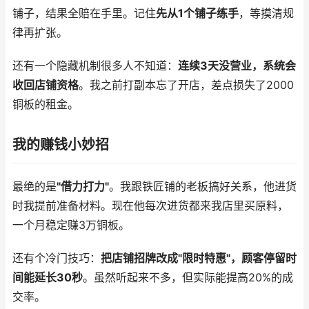
铺子，结果全赔在手里。记住
先从1个铺子练手
，等摸清规
律再扩张。
还有一个隐藏机制很多人不知道：
连续3天没营业，系统会
收回店铺资格
。我之前打副本忘了开店，差点损失了2000
铜板的租金。
我的赚钱小妙招
最绝的是
"借力打力"
。我跟铁匠铺的老板搞好关系，他进货
时我提前准备材料。现在他每次进货都来我店里买原料，
一个月稳定赚3万铜板。
还有个冷门技巧：
把店铺招牌改成"限时特惠"，顾客停留时
间能延长30秒
。虽然听起来不多，但实际能提高20%的成
交率。