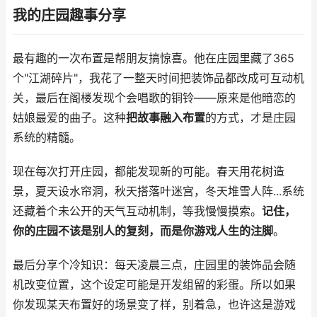
我的庄园趣事分享
最有趣的一次布置是帮朋友搞惊喜。他在庄园里藏了365
个"江湖碎片"，我花了一整天时间把装饰品都改成可互动机
关，最后在阁楼发现个会唱歌的铜铃——原来是他暗恋的
姑娘最爱的曲子。这种
把故事融入布置
的方式，才是庄园
系统的精髓。
现在每次打开庄园，都能发现新的可能。春天用花树造
景，夏天设水帘洞，秋天搭落叶迷宫，冬天堆雪人阵...系统
还藏着个未公开的天气互动机制，等我慢慢摸索。
记住，
你的庄园不该是别人的复刻，而是你游戏人生的注脚
。
最后分享个冷知识：每天凌晨三点，庄园里的装饰品会随
机改变位置，这个设定可能是开发组留的彩蛋。所以如果
你发现某天布置好的场景变了样，别着急，也许这是游戏