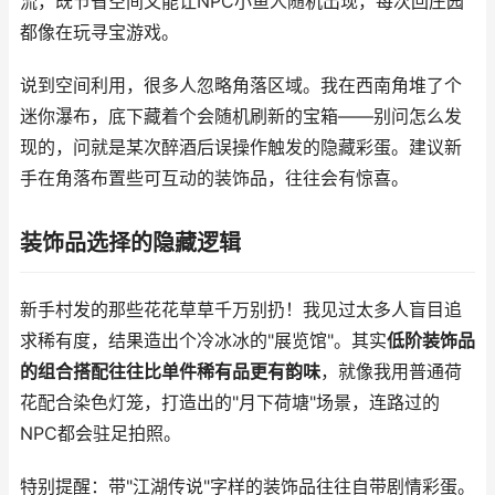
流，既节省空间又能让NPC小鱼人随机出现，每次回庄园
都像在玩寻宝游戏。
说到空间利用，很多人忽略角落区域。我在西南角堆了个
迷你瀑布，底下藏着个会随机刷新的宝箱——别问怎么发
现的，问就是某次醉酒后误操作触发的隐藏彩蛋。建议新
手在角落布置些可互动的装饰品，往往会有惊喜。
装饰品选择的隐藏逻辑
新手村发的那些花花草草千万别扔！我见过太多人盲目追
求稀有度，结果造出个冷冰冰的"展览馆"。其实
低阶装饰品
的组合搭配往往比单件稀有品更有韵味
，就像我用普通荷
花配合染色灯笼，打造出的"月下荷塘"场景，连路过的
NPC都会驻足拍照。
特别提醒：带"江湖传说"字样的装饰品往往自带剧情彩蛋。