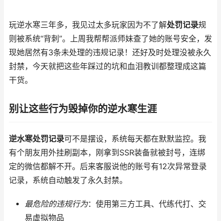
玩逆水寒三年多，我见过太多玩家因为不了解
处罚记录
规
则被系统“背刺”。上周我帮帮派师妹查了她的账号安全，发
现她居然有3条未处理的违规记录！还好及时处理没被永久
封禁，今天就把这些年踩过的坑和血泪教训都整理成这篇
干货。
别让这些行为毁掉你的逆水寒生涯
逆水寒处罚记录
可不是摆设，系统每天都在默默监控。我
有个朋友用外挂刷副本，刚拿到SSR装备就被封号，连绑
定的微信都解不开。后来客服说他的账号有12次异常登录
记录，系统自动触发了永久封禁。
最危险的违规行为
：使用第三方工具、代练代打、交
易虚拟物品