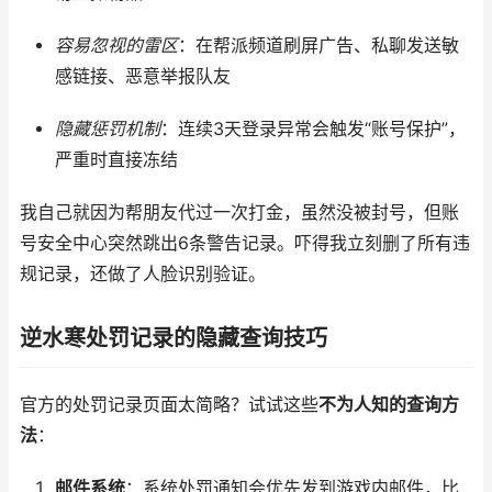
容易忽视的雷区
：在帮派频道刷屏广告、私聊发送敏
感链接、恶意举报队友
隐藏惩罚机制
：连续3天登录异常会触发“账号保护”，
严重时直接冻结
我自己就因为帮朋友代过一次打金，虽然没被封号，但账
号安全中心突然跳出6条警告记录。吓得我立刻删了所有违
规记录，还做了人脸识别验证。
逆水寒处罚记录的隐藏查询技巧
官方的处罚记录页面太简略？试试这些
不为人知的查询方
法
：
邮件系统
：系统处罚通知会优先发到游戏内邮件，比