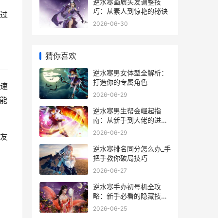
逆水寒画质头发调整技
巧：从素人到惊艳的秘诀
过
2026-06-30
猜你喜欢
逆水寒男女体型全解析：
打造你的专属角色
速
2026-06-29
能
逆水寒男生帮会崛起指
南：从新手到大佬的进阶
秘籍
2026-06-29
友
逆水寒排名同分怎么办_手
把手教你破局技巧
2026-06-27
逆水寒手办初号机全攻
略：新手必看的隐藏技巧
与实战经验
2026-06-25