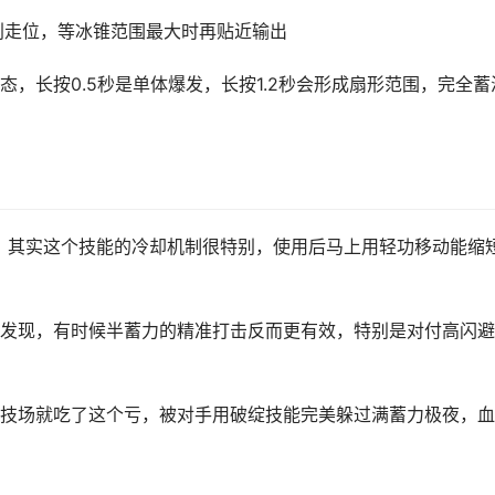
预判走位，等冰锥范围最大时再贴近输出
，长按0.5秒是单体爆发，长按1.2秒会形成扇形范围，完全蓄
。其实这个技能的冷却机制很特别，使用后马上用轻功移动能缩
发现，有时候半蓄力的精准打击反而更有效，特别是对付高闪避
技场就吃了这个亏，被对手用破绽技能完美躲过满蓄力极夜，血