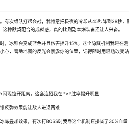
。有次组队打帮会战，我特意把极夜的冷却从45秒降到38秒，
态。这种默契配合的成就感，真的比刷副本爆装备还让人兴奋。
时，冰锥会变成蓝色并且伤害提升15%。这个隐藏机制我是在测
小心，雪地地图的反光会暴露你的位置，记得随时用轻功改变站
→闪现拉开距离，这套连招我在PVP胜率提升明显
锥反弹效果能让敌人进退两难
冰冻叠加效果，有次打BOSS时我靠这个机制直接省了30%血量