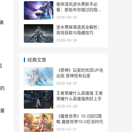
彼岸清风逆水寒新手必
看：那些年你错过的隐藏
副本与心法搭配
2026-06-25
满
逆水寒掉落道具全解析：
高效获取与隐藏技巧
2026-06-26
经典文章
短
《原神》玩家的优菈UP池
出现 原神现有玩家
2025-06-10
的
王者荣耀什么英雄强 王者
荣耀什么英雄强势好上手
2025-04-28
量
《魔兽世界》10.0回归策
略 魔兽世界10.0巨龙时代
2025-07-21