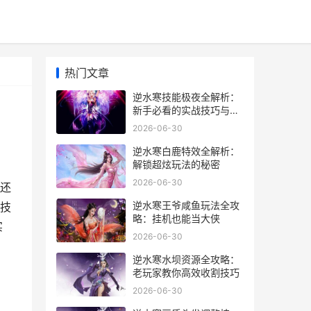
热门文章
逆水寒技能极夜全解析：
新手必看的实战技巧与隐
藏用法
2026-06-30
逆水寒白鹿特效全解析：
解锁超炫玩法的秘密
2026-06-30
还
逆水寒王爷咸鱼玩法全攻
技
略：挂机也能当大侠
实
2026-06-30
逆水寒水坝资源全攻略：
老玩家教你高效收割技巧
2026-06-30