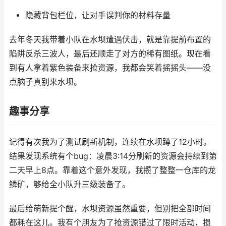
隐藏背包栏位，让对手误判你的材料存量
去年冬天我带着小队在水坝遭遇伏击，就是靠提前布置的
陷阱反杀三波人，最后还顺走了对方的稀有图纸。现在看
到有人拿着紫色装备来抢资源，我都会笑着摇摇头——没
点脑子真别来水坝。
趣事分享
记得有次我为了测试刷新机制，连续在水坝蹲了12小时。
结果发现系统有个bug：凌晨3:14分刷新的资源会持续到第
二天早上8点。靠着这个意外发现，我攒了整整一仓库的龙
鳞矿，够给全小队升三级装备了。
最后给萌新提个醒，水坝资源虽然重要，但别把全部时间
都耗在这儿。我有个朋友为了抢资源错过了限时活动，损