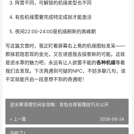
阵营不同，可解锁的机缘类型也不同
有些机缘需要完成特定成就才能激活
夜间22:00-24:00是机缘刷新的高峰期
写这篇文章时，我正盯着屏幕右上角的机缘图标发呆——
那抹若隐若现的金光，又在诱惑我去探索新的可能。这就
是逆水寒的魅力吧，永远有让人欲罢不能的
各种机缘
等着
我们去发现。下次再遇到可疑的NPC，不妨多聊几句，说
不定就能开启一段意想不到的奇遇呢！
逆水寒清理空间全攻略：背包仓库管理技巧大公开
« 上一篇
2026-06-24
没有了！