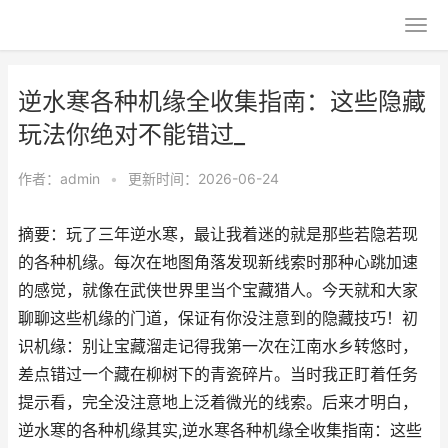
逆水寒各种机缘全收集指南：这些隐藏
玩法你绝对不能错过_
作者：
admin
•
更新时间：2026-06-24
摘要：玩了三年逆水寒，最让我着迷的就是那些若隐若现
的各种机缘。每次在地图角落发现新线索时那种心跳加速
的感觉，就像在武侠世界里当个宝藏猎人。今天就和大家
聊聊这些机缘的门道，保证有你没注意到的隐藏技巧！初
识机缘：别让宝藏溜走记得我第一次在江南水乡转悠时，
差点错过一个藏在柳树下的青瓷碎片。当时我正盯着任务
提示看，完全没注意地上泛着微光的线索。后来才明白，
逆水寒的各种机缘其实,逆水寒各种机缘全收集指南：这些