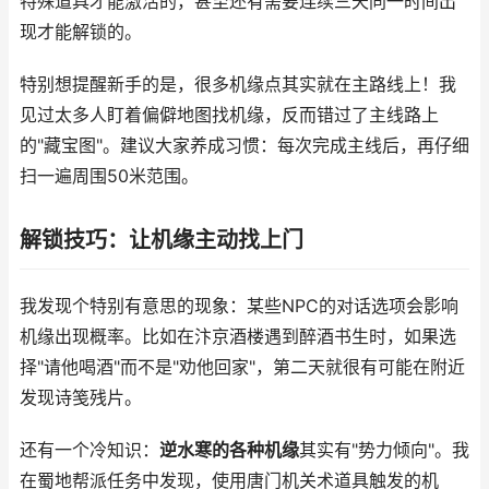
特殊道具才能激活的，甚至还有需要连续三天同一时间出
现才能解锁的。
特别想提醒新手的是，很多机缘点其实就在主路线上！我
见过太多人盯着偏僻地图找机缘，反而错过了主线路上
的"藏宝图"。建议大家养成习惯：每次完成主线后，再仔细
扫一遍周围50米范围。
解锁技巧：让机缘主动找上门
我发现个特别有意思的现象：某些NPC的对话选项会影响
机缘出现概率。比如在汴京酒楼遇到醉酒书生时，如果选
择"请他喝酒"而不是"劝他回家"，第二天就很有可能在附近
发现诗笺残片。
还有一个冷知识：
逆水寒的各种机缘
其实有"势力倾向"。我
在蜀地帮派任务中发现，使用唐门机关术道具触发的机