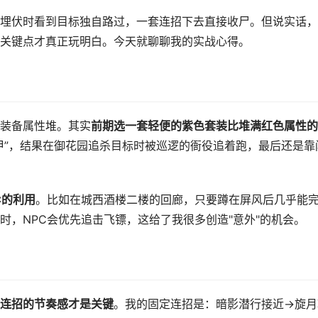
埋伏时看到目标独自路过，一套连招下去直接收尸。但说实话，
关键点才真正玩明白。今天就聊聊我的实战心得。
装备属性堆。其实
前期选一套轻便的紫色套装比堆满红色属性的
甲”，结果在御花园追杀目标时被巡逻的衙役追着跑，最后还是靠
C的利用
。比如在城西酒楼二楼的回廊，只要蹲在屏风后几乎能
时，NPC会优先追击飞镖，这给了我很多创造"意外"的机会。
连招的节奏感才是关键
。我的固定连招是：暗影潜行接近→旋月