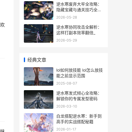
逆水寒废弃大牢全攻略：
隐藏宝藏与通关技巧全解
析
2026-05-28
欢
逆水寒协同攻击全解析：
这样打副本效率翻倍_
2026-05-29
经典文章
lol如何放技能 lol怎么放技
能之前显示范围
2025-08-07
逆水寒发式倾心全攻略：
解锁你的专属发型密码
2026-03-10
白龙搭配逆水寒：新手到
高手的实战搭配秘籍
2026-01-17
抹