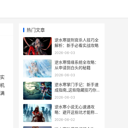
热门文章
逆水寒提刑官杀人技巧全
解析：新手必看实战攻略
2026-06-03
逆水寒情缘系统全攻略：
从申请到白头的秘籍
2026-06-03
实
逆水寒掌门手记：新手速
机
成指南_这些隐藏技巧你绝
满
对不知道_
2026-06-03
逆水寒小说无心速通攻
略：避开这些坑才能称霸
江湖
2026-06-02