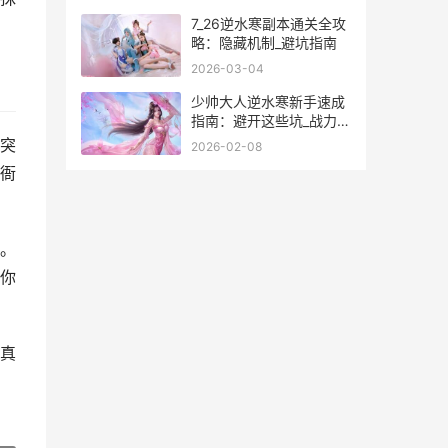
7_26逆水寒副本通关全攻
略：隐藏机制_避坑指南
2026-03-04
少帅大人逆水寒新手速成
指南：避开这些坑_战力翻
倍涨
突
2026-02-08
衙
。
你
真