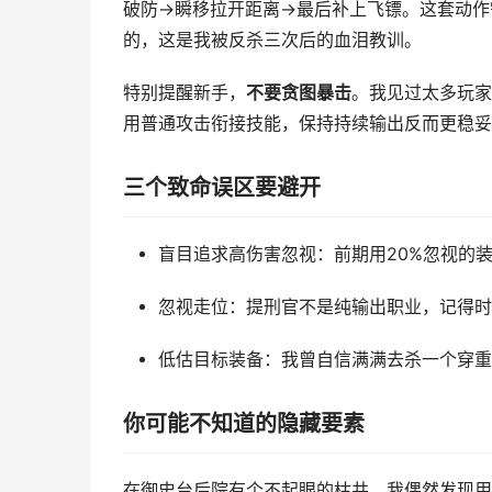
破防→瞬移拉开距离→最后补上飞镖。这套动作
的，这是我被反杀三次后的血泪教训。
特别提醒新手，
不要贪图暴击
。我见过太多玩家
用普通攻击衔接技能，保持持续输出反而更稳妥
三个致命误区要避开
盲目追求高伤害忽视：前期用20%忽视的装
忽视走位：提刑官不是纯输出职业，记得时
低估目标装备：我曾自信满满去杀一个穿重
你可能不知道的隐藏要素
在御史台后院有个不起眼的枯井，我偶然发现用