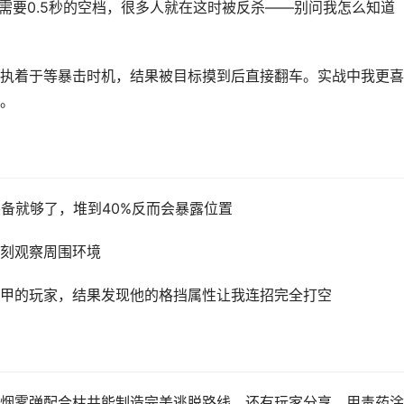
需要0.5秒的空档，很多人就在这时被反杀——别问我怎么知道
执着于等暴击时机，结果被目标摸到后直接翻车。实战中我更喜
。
备就够了，堆到40%反而会暴露位置
刻观察周围环境
甲的玩家，结果发现他的格挡属性让我连招完全打空
烟雾弹配合枯井能制造完美逃脱路线。还有玩家分享，用毒药涂