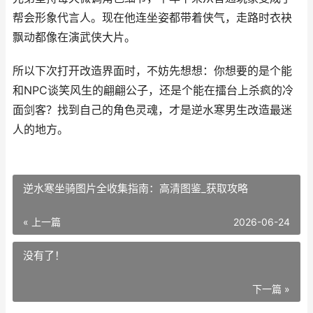
帮会形象代言人。现在他连坐姿都带着侠气，走路时衣袂
飘动都像在演武侠大片。
所以下次打开改造界面时，不妨先想想：你想要的是个能
和NPC谈笑风生的翩翩公子，还是个能在擂台上杀疯的冷
面剑客？找到自己的角色灵魂，才是逆水寒男生改造最迷
人的地方。
逆水寒坐骑图片全收集指南：高清图鉴_获取攻略
« 上一篇
2026-06-24
没有了！
下一篇 »