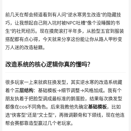
前几天在帮会频道看到有人问"逆水寒男生改造"的隐藏技
巧，让我想起自己刚入坑时被NPC吐槽"像个没睡醒的书
生"的社死经历。现在摸爬滚打半年多，从脸型五官到服装
搭配都有点心得，今天就来分享这份能让你从路人甲秒变
万人迷的改造秘籍。
改造系统的核心逻辑你真的懂吗？
很多玩家一上来就疯狂换发型，其实逆水寒的改造系统藏
着个
三层结构
：基础模板→细节调整→风格加成。我有个
朋友执着于把脸型调成最标准的鹅蛋脸，结果每次换发型
都像在cos不同角色。后来我教他先确定
基础模板
，比如
选"侠客型"还是"文士型"，再微调颧骨和下颌线，现在他连
帮会赛都靠造型赢过几个老玩家。