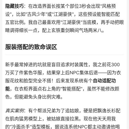
隐藏技巧
：在改造界面长按某个部位3秒会出现"风格预
设"，比如"古风少年"或"江湖豪侠"，这些预设能智能匹配
五官比例。我自己最喜欢用"江湖豪侠"当底模，再手动把眼
睛调得细长一点，配上玄铁重剑瞬间气场两米八。
服装搭配的致命误区
新手最常掉进的坑就是盲目追求时装属性，我之前花300
万买了件紫色华服，结果穿上后NPC集体后退——因为衣
服花纹和脸型完全不搭！后来发现系统有个
自动适配功
能
，在衣柜界面点右上角的"智能搭配"，虽然不能修改颜
色，但能避免头身比例灾难。
真实案例
：有个帮派兄弟为了追姑娘，硬是把飘逸长衫配
在肌肉猛男模型上，被姑娘直接拉黑。现在他天天用我
的"冷面杀手"造型模板，据说连系统NPC都主动邀请他喝