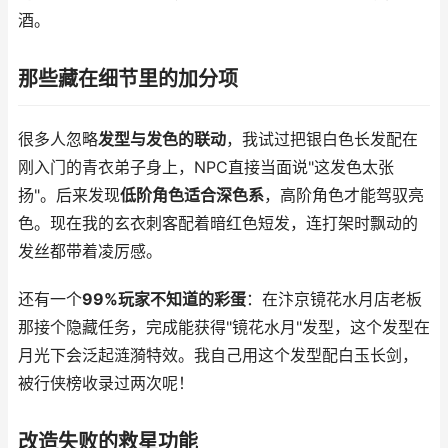
酒。
那些藏在细节里的加分项
很多人忽略
发型与发色的联动
，我试过把银白色长发配在
刚入门的青衣弟子身上，NPC直接当面说"这发色太张
扬"。后来发现
低阶角色适合深色系
，高阶角色才能驾驭亮
色。现在我的玄衣刺客配着暗红色短发，连打架时飘动的
发丝都带着凌厉感。
还有一个
99%玩家不知道的彩蛋
：在汴京镜花水月店老板
那接个隐藏任务，完成能获得"镜花水月"发型，这个发型在
月光下会泛起涟漪特效。我自己用这个发型配白玉长剑，
被行侠榜收录过两次呢！
改造失败的救星功能