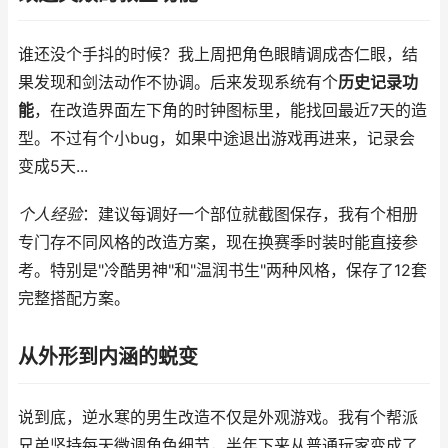
谁还没个手抖的时候？我上周把角色眼睛调成杏仁眼，结
果发现和剑法动作不协调。后来发现系统有个
历史记录功
能
，在改造界面左下角的时钟图标里，能找回最近7天的造
型。不过有个小bug，如果中途退出游戏再进来，记录会
变成5天...
个人经验
：建议每调好一个部位就截图保存，我有个相册
专门存不同风格的改造方案，现在换赛季时装时能直接参
考。特别是"冷酷男神"和"温润书生"两种风格，保存了12套
完整搭配方案。
从外形到内涵的蜕变
说到底，逆水寒的男生改造不仅是外观游戏。我有个帮派
兄弟坚持每天微调角色细节，半年下来从普通玩家变成了