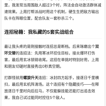
里，我发现当周围敌人超过3个时，阵法会自动激活群体减
速效果。上周打帮派战时用这个机制，硬生生把敌方输出
队卡在阵眼位置，配合队友一套秒杀三个。
连招秘籍：我私藏的5套实战组合
最让我头疼的是刚接触时连招总是断档。后来琢磨出个
双
环交替
的连招法：先用寒冰环控住目标，接炎爆环打伤
害，最后用玄冰锁链收尾。这招在单挑时特别好用，上周
和朋友切磋时直接秀出0秒真空期。
打群怪就用
螺旋升天
连招：冰封四方起手，接逐日千里横
扫，最后用玄机阵清场。这个连招有个隐藏技巧——在释
放逐日千里时向后拉马，不仅能躲技能还能打出追击效
果，我自己试过能同时控住5个敌人。