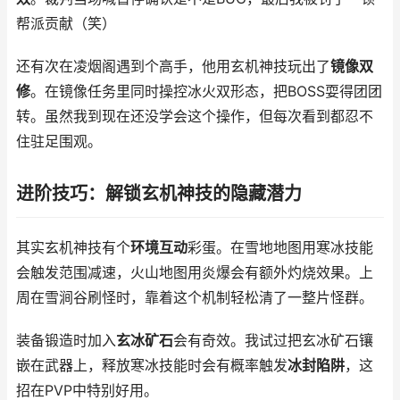
帮派贡献（笑）
还有次在凌烟阁遇到个高手，他用玄机神技玩出了
镜像双
修
。在镜像任务里同时操控冰火双形态，把BOSS耍得团团
转。虽然我到现在还没学会这个操作，但每次看到都忍不
住驻足围观。
进阶技巧：解锁玄机神技的隐藏潜力
其实玄机神技有个
环境互动
彩蛋。在雪地地图用寒冰技能
会触发范围减速，火山地图用炎爆会有额外灼烧效果。上
周在雪涧谷刷怪时，靠着这个机制轻松清了一整片怪群。
装备锻造时加入
玄冰矿石
会有奇效。我试过把玄冰矿石镶
嵌在武器上，释放寒冰技能时会有概率触发
冰封陷阱
，这
招在PVP中特别好用。