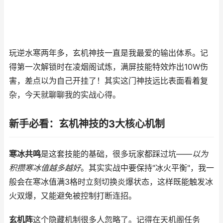
玩逆水寒两年多，玄机神技一直是我最爱的输出体系。记
得第一次解锁时在凌烟阁试炼，满屏技能特效炸出10W伤
害，差点以为自己开挂了！其实这门神技远比表面看着复
杂，今天就聊聊我的实战心得。
新手必看：玄机神技的3大核心机制
寒冰共鸣
是这套技能的基础，很多玩家都踩过坑——
以为
积攒寒冰值越多越好
。其实实战中要保持"冰火平衡"，我一
般会在寒冰值满3格时立刻切换炎爆状态，这样既能触发冰
火双爆，又能避免被控制打断连招。
玄机阵
这个隐藏机制很多人忽略了。记得在天机阁任务