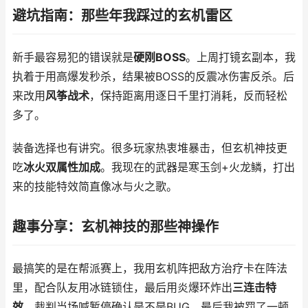
避坑指南：那些年我踩过的玄机雷区
新手最容易犯的错误就是
硬刚BOSS
。上周打镜玄副本，我
执着于用高爆发秒杀，结果被BOSS的反震冰伤害反杀。后
来改用
风筝战术
，保持距离用逐日千里打消耗，反而轻松
多了。
装备选择也有讲究。很多玩家热衷堆暴击，但玄机神技更
吃
冰火双属性加成
。我现在的武器是寒玉剑+火龙鳞，打出
来的技能特效简直像冰与火之歌。
趣事分享：玄机神技的那些神操作
最搞笑的是在帮派赛上，我用玄机阵把敌方治疗卡在阵法
里，配合队友用冰链锁住，最后用炎爆环炸出
三连击特
效
。裁判当场喊暂停确认是不是BUG，最后我被罚了一顿