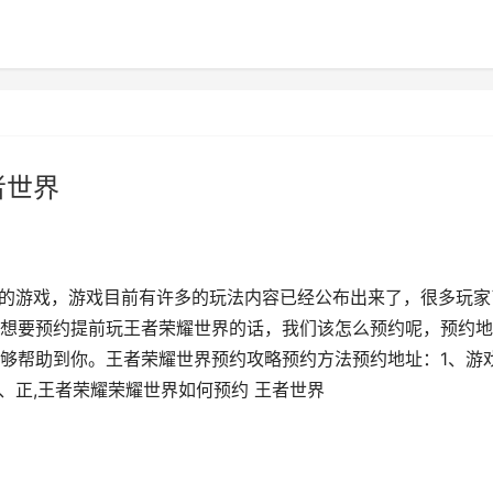
者世界
P的游戏，游戏目前有许多的玩法内容已经公布出来了，很多玩家
想要预约提前玩王者荣耀世界的话，我们该怎么预约呢，预约地
够帮助到你。王者荣耀世界预约攻略预约方法预约地址：1、游
、正,王者荣耀荣耀世界如何预约 王者世界