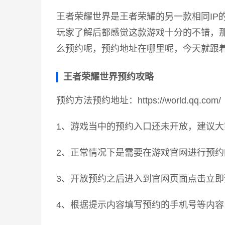
王者荣耀世界是王者荣耀的另一款相同IP
玩家了解后都感觉这款游戏十分的不错，
么预约呢，预约地址在哪里呢，今天就跟
王者荣耀世界预约攻略
预约方法预约地址：https://world.qq.com/
1、游戏当中的预约入口还未开放，建议大
2、正常情况下是需要在游戏官网进行预约
3、开放预约之后进入到官网页面点击立即
4、根据提示内容填写预约的手机号等内容