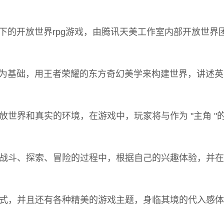
态下的开放世界rpg游戏，由腾讯天美工作室内部开放世界
知为基础，用王者荣耀的东方奇幻美学来构建世界，讲述英
世界和真实的环境，在游戏中，玩家将与作为 "主角 "
在战斗、探索、冒险的过程中，根据自己的兴趣体验，并在
模式，并且还有各种精美的游戏主题，身临其境的代入感体