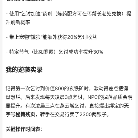
- 使用"乞讨加速"药剂（炼药配方可在丐帮长老处兑换）提
升刷新概率
- 带上宠物"饿狼"能额外获得20%乞讨收益
- 特定节气（比如寒露）乞讨成功率提升30%
我的逆袭实录
记得第一次乞讨到价值800的玄铁矿时，激动得差点把键
盘敲烂。后来发现每天凌晨3点乞讨，NPC的掉落品质会明
显提升。有次凌晨三点在燕云城乞讨，直接爆出绑定的
天
字号秘籍残页
，转手在交易行卖了2300两银子。
关键操作时间表
：