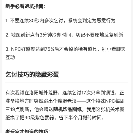
新手必看避坑指南
：
1. 不要连续30秒内多次乞讨，系统会判定为恶意行为
2. 地图刷新点有3分钟冷却时间，切记不要原地反复刷新
3. NPC好感度达到75%后才会掉落稀有道具，别小看聊天
互动
乞讨技巧的隐藏彩蛋
有次我蹲在洛阳城外荒野，连续乞讨17次只拿到铜钱，正
准备换地方时突然跳出个瘸腿老汉——这个特殊NPC每周
三19点刷新，他会赠送
随机珍品图纸
。我用这张机关术图
纸换了把90级紫色武器，省下半个月搬砖时间。
老玩家才知道的技巧
：