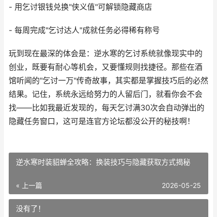
- 用乞讨银钱兑换"侠义值"可解锁隐藏商店
- 每周完成"乞讨达人"成就任务必得稀有称号
玩到现在最深的体会是：逆水寒的乞讨系统就像现实中的
创业，既要有耐心等机会，又要懂规则找捷径。那些在酒
馆听闻的"乞讨一万"传奇故事，其实都是掌握技巧后的必然
结果。记住，系统永远给努力的人留后门，就看你会不会
找——比如我最近发现的，每天乞讨满30次会自动弹出的
隐藏任务窗口，这可是连官方论坛都没公开的秘技啊！
逆水寒时装貂蝉全攻略：换装技巧与隐藏获取方式揭秘
« 上一篇
2026-05-25
没有了！