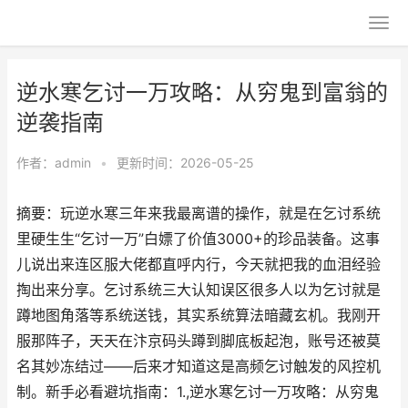
逆水寒乞讨一万攻略：从穷鬼到富翁的
逆袭指南
作者：
admin
•
更新时间：2026-05-25
摘要：玩逆水寒三年来我最离谱的操作，就是在乞讨系统
里硬生生“乞讨一万”白嫖了价值3000+的珍品装备。这事
儿说出来连区服大佬都直呼内行，今天就把我的血泪经验
掏出来分享。乞讨系统三大认知误区很多人以为乞讨就是
蹲地图角落等系统送钱，其实系统算法暗藏玄机。我刚开
服那阵子，天天在汴京码头蹲到脚底板起泡，账号还被莫
名其妙冻结过——后来才知道这是高频乞讨触发的风控机
制。新手必看避坑指南：1.,逆水寒乞讨一万攻略：从穷鬼