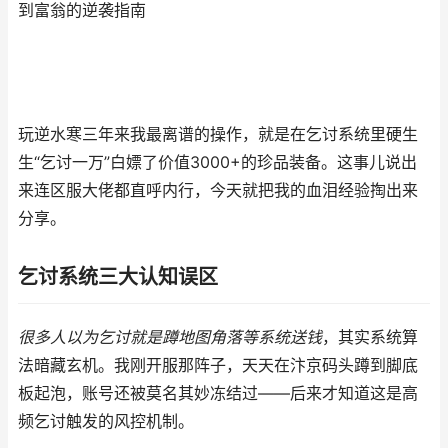
到富翁的逆袭指南
玩逆水寒三年来我最离谱的操作，就是在乞讨系统里硬生
生“乞讨一万”白嫖了价值3000+的珍品装备。这事儿说出
来连区服大佬都直呼内行，今天就把我的血泪经验掏出来
分享。
乞讨系统三大认知误区
很多人以为乞讨就是蹲地图角落等系统送钱
，其实系统算
法暗藏玄机。我刚开服那阵子，天天在汴京码头蹲到脚底
板起泡，账号还被莫名其妙冻结过——后来才知道这是高
频乞讨触发的风控机制。