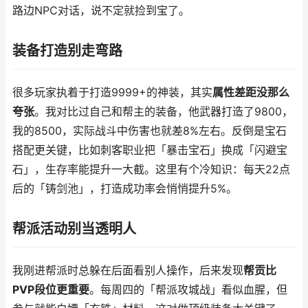
路边NPC对话，说不定就捡到宝了。
装备打造别走弯路
很多玩家执着于打造9999+的神装，其实
属性差距没那么
夸张
。我对比过自己和帮主的装备，他武器打造了9800，
我的8500，实际战斗中伤害也就差8%左右。反倒是宝石
搭配更关键，比如刺客职业把「暴击宝石」换成「闪避宝
石」，生存率能提升一大截。这里有个冷知识：每天22点
后的「铸剑池」，打造成功率会悄悄提升5%。
帮派活动别当透明人
我刚进帮派时总躲在后面看别人操作，后来发现
帮贡比
PVP段位更重要
。每周四的「帮派攻城战」看似血腥，但