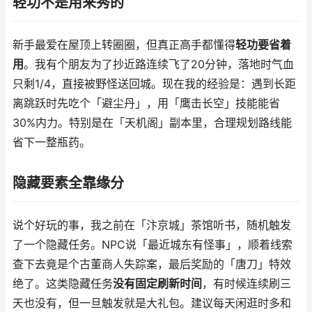
轻功不是用来秀的
新手最爱在屋顶上转圈圈，但真正高手都懂得
轻功要省着
用
。我有个朋友为了抄近路连续飞了20分钟，落地时气血
只剩1/4，直接被野怪送回城。现在我的经验是：遇到长距
离跳跃时先吃个「避尘丹」，用「鹰击长空」技能能省
30%内力。特别是在「天机阁」副本里，合理规划路线能
省下一整瓶药。
隐藏要素全靠缘分
说个好玩的事，我之前在「汴京城」茶馆听书，随机触发
了一个隐藏任务。NPC说「最近城东有怪事」，顺着线索
查下去竟是个古董商人失踪案，最后奖励的「唐刀」特效
绝了。这类隐藏任务
没有固定刷新时间
，有时候连续刷三
天也没有，但一旦触发就是大礼包。建议每天闲逛时多和