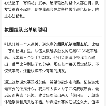
心法配了「寒鸦劫」武学，结果输出时整个人都在抖，队
友笑得直不起腰。现在我都会在装备栏做个颜色标记，防
止心法错乱。
氛围组队比单刷聪明
别总想着一个人通关，逆水寒的
组队机制暗藏玄机
。比如
「苍山秘境」里，队伍人数越多触发的隐藏BOSS概率越
高。我带着三个新手打副本，他们负责清小怪我专心输
出，反而比单刷快了15分钟。现在基本每天固定组队，不
仅效率高，还能认识不少有趣的朋友。
通过这篇逆水寒游戏总结，希望你能少走弯路。记住游戏
最重要的还是开心，我见过太多人为了冲榜废寝忘食，最
后反而失去了乐趣。建议每周留出两天「休闲日」，单纯
体验剧情和风景也不错。毕竟逆水寒的江湖这么大，值得