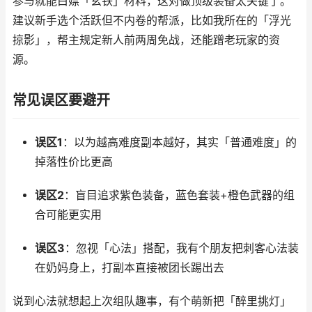
参与就能白嫖「玄铁」材料，这对做顶级装备太关键了。
建议新手选个活跃但不内卷的帮派，比如我所在的「浮光
掠影」，帮主规定新人前两周免战，还能蹭老玩家的资
源。
常见误区要避开
误区1
：以为越高难度副本越好，其实「普通难度」的
掉落性价比更高
误区2
：盲目追求紫色装备，蓝色套装+橙色武器的组
合可能更实用
误区3
：忽视「心法」搭配，我有个朋友把刺客心法装
在奶妈身上，打副本直接被团长踢出去
说到心法就想起上次组队趣事，有个萌新把「醉里挑灯」