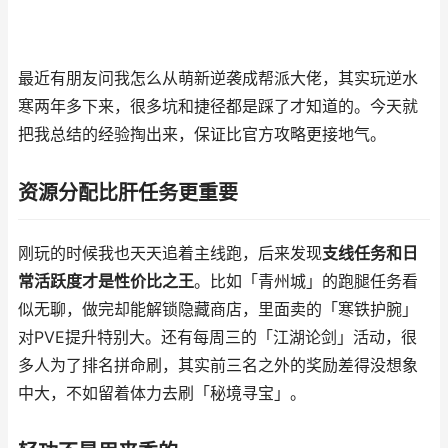
最近有朋友问我怎么从萌新逆袭成帮派大佬，其实玩逆水
寒两年多下来，很多坑和捷径都是踩了才知道的。今天就
把我总结的经验掏出来，保证比官方攻略更接地气。
资源分配比肝任务更重要
刚玩的时候我也天天追着主线跑，后来发现
支线任务和日
常活跃度才是性价比之王
。比如「青州城」的跑腿任务看
似无聊，做完却能解锁隐藏商店，里面卖的「寒铁护腕」
对PVE提升特别大。还有每周三的「江湖论剑」活动，很
多人为了排名拼命刷，其实前三名之外的奖励差得没想象
中大，不如留着体力去刷「秘境寻宝」。