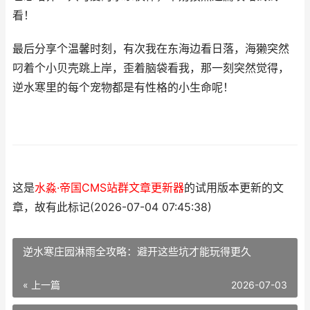
看！
最后分享个温馨时刻，有次我在东海边看日落，海獭突然
叼着个小贝壳跳上岸，歪着脑袋看我，那一刻突然觉得，
逆水寒里的每个宠物都是有性格的小生命呢！
这是
水淼·帝国CMS站群文章更新器
的试用版本更新的文
章，故有此标记(2026-07-04 07:45:38)
逆水寒庄园淋雨全攻略：避开这些坑才能玩得更久
« 上一篇
2026-07-03