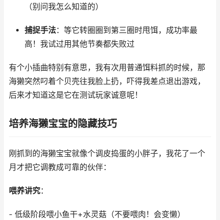
（别问我怎么知道的）
捕捉手法
：等它转圈圈到第三圈时甩饵，成功率最
高！我试过用其他节奏都失败过
有个小插曲特别有意思，我有次用普通饵料抓的时候，那
海獭突然叼着个贝壳往我脸上扔，吓得我差点退出游戏，
后来才知道这是它在测试玩家诚意呢！
培养海獭宝宝的隐藏技巧
刚抓到的海獭宝宝就像个调皮捣蛋的小胖子，我花了一个
月才把它调教成可靠的伙伴：
喂养讲究
：
- 低级阶段喂小鱼干+水灵菇（不要喂肉！会变懒）