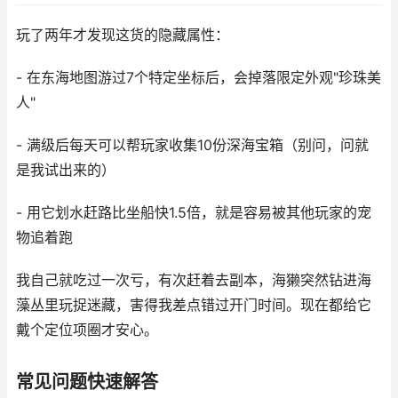
玩了两年才发现这货的隐藏属性：
- 在东海地图游过7个特定坐标后，会掉落限定外观"珍珠美
人"
- 满级后每天可以帮玩家收集10份深海宝箱（别问，问就
是我试出来的）
- 用它划水赶路比坐船快1.5倍，就是容易被其他玩家的宠
物追着跑
我自己就吃过一次亏，有次赶着去副本，海獭突然钻进海
藻丛里玩捉迷藏，害得我差点错过开门时间。现在都给它
戴个定位项圈才安心。
常见问题快速解答