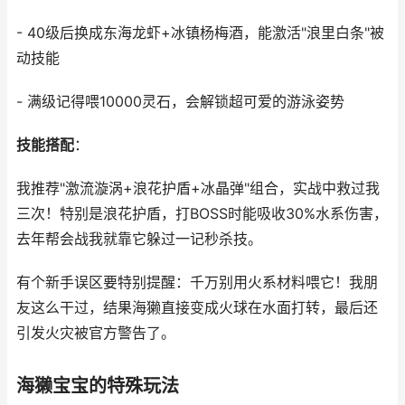
- 40级后换成东海龙虾+冰镇杨梅酒，能激活"浪里白条"被
动技能
- 满级记得喂10000灵石，会解锁超可爱的游泳姿势
技能搭配
：
我推荐"激流漩涡+浪花护盾+冰晶弹"组合，实战中救过我
三次！特别是浪花护盾，打BOSS时能吸收30%水系伤害，
去年帮会战我就靠它躲过一记秒杀技。
有个新手误区要特别提醒：千万别用火系材料喂它！我朋
友这么干过，结果海獭直接变成火球在水面打转，最后还
引发火灾被官方警告了。
海獭宝宝的特殊玩法