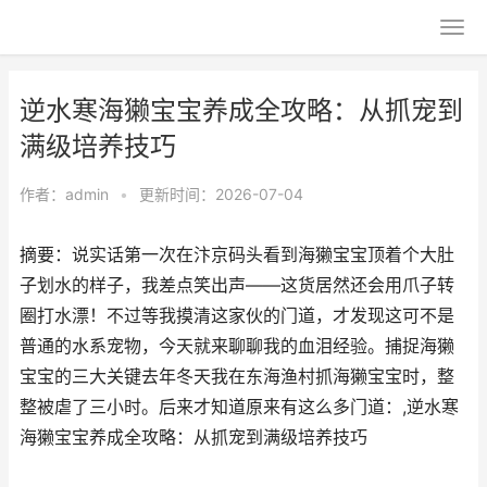
逆水寒海獭宝宝养成全攻略：从抓宠到
满级培养技巧
作者：
admin
•
更新时间：2026-07-04
摘要：说实话第一次在汴京码头看到海獭宝宝顶着个大肚
子划水的样子，我差点笑出声——这货居然还会用爪子转
圈打水漂！不过等我摸清这家伙的门道，才发现这可不是
普通的水系宠物，今天就来聊聊我的血泪经验。捕捉海獭
宝宝的三大关键去年冬天我在东海渔村抓海獭宝宝时，整
整被虐了三小时。后来才知道原来有这么多门道：,逆水寒
海獭宝宝养成全攻略：从抓宠到满级培养技巧