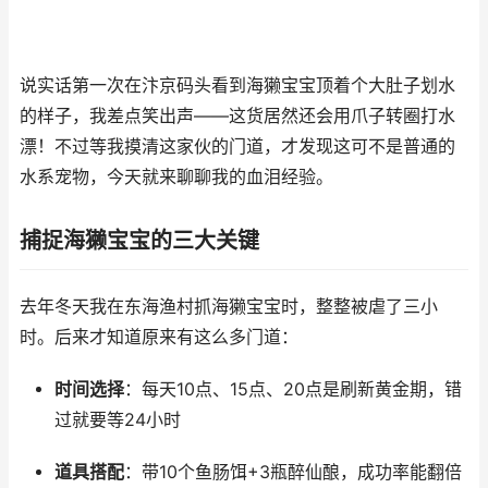
说实话第一次在汴京码头看到海獭宝宝顶着个大肚子划水
的样子，我差点笑出声——这货居然还会用爪子转圈打水
漂！不过等我摸清这家伙的门道，才发现这可不是普通的
水系宠物，今天就来聊聊我的血泪经验。
捕捉海獭宝宝的三大关键
去年冬天我在东海渔村抓海獭宝宝时，整整被虐了三小
时。后来才知道原来有这么多门道：
时间选择
：每天10点、15点、20点是刷新黄金期，错
过就要等24小时
道具搭配
：带10个鱼肠饵+3瓶醉仙酿，成功率能翻倍