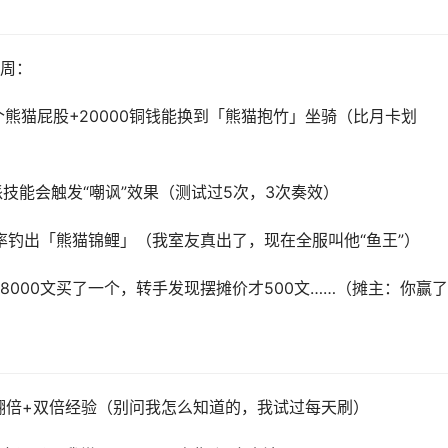
周：
个熊猫屁股+20000铜钱能换到「熊猫抱竹」坐骑（比月卡划
技能会触发“嘲讽”效果（测试过5次，3次奏效）
概率钓出「熊猫锦鲤」（我室友真出了，现在全服叫他“鱼王”）
000文买了一个，转手发现摆摊价才500文……（摊主：你赢
翻倍+双倍经验（别问我怎么知道的，我试过每天刷）