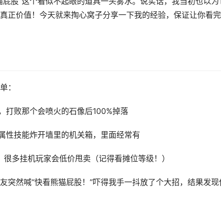
猫屁股”这个看似不起眼的道具一头雾水。说实话，我当初也以为
真正价值！今天就来掏心窝子分享一下我的经验，保证让你看完
单：
，打败那个会喷火的石像后100%掉落
属性技能炸开墙里的机关箱，里面经常有
城，很多挂机玩家会低价甩卖（记得看摊位等级！）
友突然喊“快看熊猫屁股！”吓得我手一抖放了个大招，结果发现