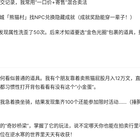
交记录，我常用“一口价+寄售”混合卖法
阳城「熊猫村」找NPC兑换隐藏成就（成就奖励能穿一辈子！）
发现属性洗歪了50次。后来才知道要选“金色光圈”包裹的道具，
何看似普通的道具。我有个朋友靠着卖熊猫屁股月入12万文，
都习惯性打开背包看看有没有这个“小金蛋”。
我急着换坐骑，结果发现集齐100个还能参加限时活动……（捶
的“奇妙桥梁”，掌握了它的玩法，说不定哪天你也能在拍卖行里
位在逆水寒的世界里天天有收获！