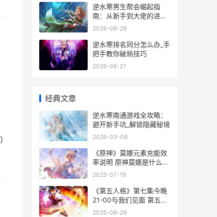
逆水寒男生帮会崛起指
南：从新手到大佬的进阶
秘籍
2026-06-29
逆水寒排名同分怎么办_手
把手教你破局技巧
2026-06-27
经典文章
逆水寒南通游戏全攻略：
避开新手坑_解锁隐藏秘境
2026-03-09
了）
《原神》莫娜元素充能效
率说明 原神莫娜是什么位
置
2025-07-19
《第五人格》第七集今晚
21-00与我们见面 第五人
格第三十八赛季
2025-06-29