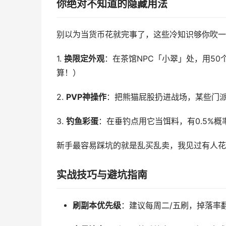
你绝对不知道的隐藏用法
别以为当货币花就完事了，这些冷知识够你吹一
1.
换限定外观
：在茶馆NPC「小翠」处，用50
算！）
2.
PVP神操作
：把熊猫屁股扔进战场，某些门派
3.
钓鱼彩蛋
：在垂钓点用它当饵料，有0.5%
新手最容易踩坑的就是乱买乱卖，我见过有人花8
实战技巧与避坑指南
刷副本优先级
：建议每周二/五刷，掉落率