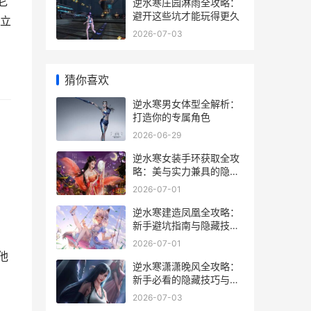
它
逆水寒庄园淋雨全攻略：
避开这些坑才能玩得更久
立
2026-07-03
猜你喜欢
逆水寒男女体型全解析：
打造你的专属角色
2026-06-29
逆水寒女装手环获取全攻
略：美与实力兼具的隐藏
玩法
2026-07-01
逆水寒建造凤凰全攻略：
新手避坑指南与隐藏技巧
大公开
2026-07-01
他
逆水寒潇潇晚风全攻略：
新手必看的隐藏技巧与实
战心得
2026-07-03