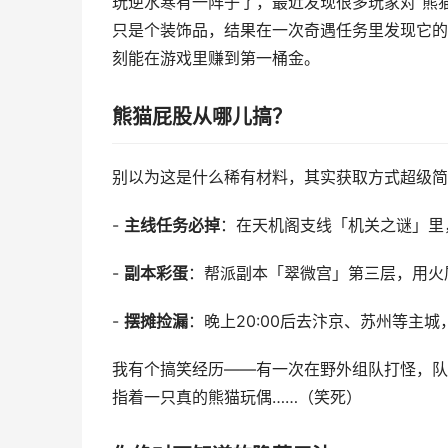
玩逆水寒有一阵子了，最近发现很多玩家对“熊
只是个装饰品，结果在一次奇遇任务里发现它的
刻能在游戏里赚到第一桶金。
熊猫屁股从哪儿搞？
别以为这是什么稀有材料，其实获取方式超级简
-
主线任务必掉
：在天机阁支线「机关之谜」里
-
副本彩蛋
：帮派副本「翠微宫」第三层，用火
-
摆摊捡漏
：晚上20:00后去汴京、苏州等主
我有个搞笑经历——有一次在野外组队打怪，队
指着一只真的熊猫玩偶……（笑死）