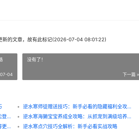
的文章，故有此标记(2026-07-04 08:01:22)
略
没有了！
-07-04
下一篇 
巧
逆水寒师徒赠送技巧：新手必看的隐藏福利全攻略
逆水寒短剧榜单全解析：这样玩剧情任务轻松登顶
逆水寒海獭宝宝养成全攻略：从抓宠到满级培养技巧
逆水寒庄园淋雨全攻略：避开这些坑才能玩得更久
逆水寒点穴技巧全解析：新手必看实战攻略