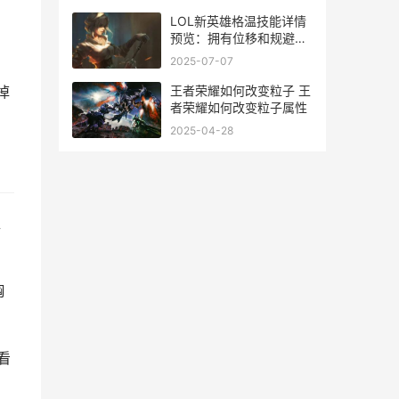
LOL新英雄格温技能详情
预览：拥有位移和规避能
力的法系战士 英雄联盟格
2025-07-07
温技能详细
王者荣耀如何改变粒子 王
掉
者荣耀如何改变粒子属性
2025-04-28
直
胸
看