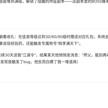
感度堆到满级，解锁了隐藏的师徒副本——这副本里的BOSS爆
着收礼：在徒弟等级达到30/60/90级时赠送对应礼包，系统
拿双倍经验药，还能触发专属称号"桃李满天下"。
续30天送我"江湖令"，结果某天他悄悄发消息："师父，能别再
来发现是触发了bug，他反而白嫖了我一堆道具）