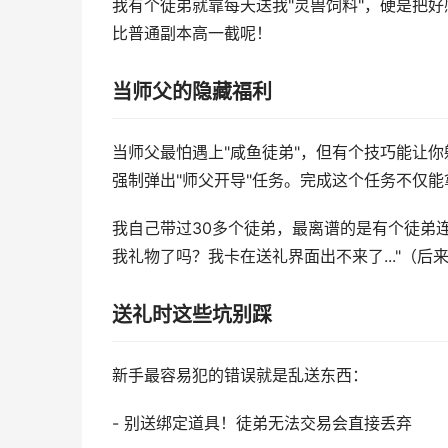
我有个徒弟就靠每天送我"灵兽饲料"，硬是把好
比普通副本高一截呢！
当师父的隐藏福利
当师父最怕遇上"咸鱼徒弟"，但有个技巧能让你躺
强制弹出"师父开导"任务。完成这个任务不仅能
我自己带过30多个徒弟，最离谱的是有个徒弟连
我礼物了吗？我卡在送礼界面出不来了..."（后
送礼时这些坑别踩
新手最容易犯的错误就是乱送东西：
- 别送绑定道具！徒弟无法交易会直接丢弃