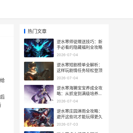
热门文章
逆水寒师徒赠送技巧：新
手必看的隐藏福利全攻略
2026-07-04
逆水寒短剧榜单全解析：
这样玩剧情任务轻松登顶
2026-07-04
给
逆水寒海獭宝宝养成全攻
道
略：从抓宠到满级培养技
后
巧
2026-07-04
新
逆水寒庄园淋雨全攻略：
避开这些坑才能玩得更久
2026-07-03