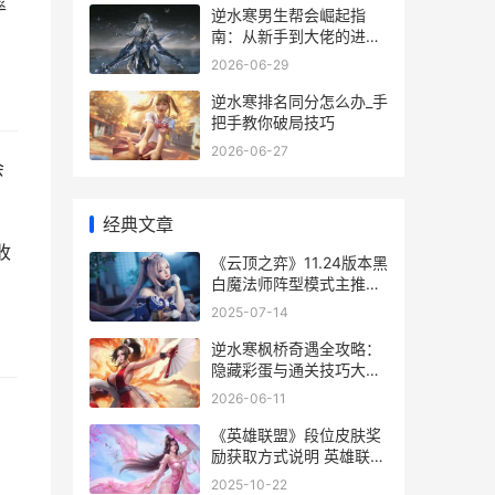
率
逆水寒男生帮会崛起指
南：从新手到大佬的进阶
秘籍
2026-06-29
逆水寒排名同分怎么办_手
把手教你破局技巧
2026-06-27
会
经典文章
收
《云顶之弈》11.24版本黑
白魔法师阵型模式主推
《云顶之弈》S12赛季中
2025-07-14
五费卡的具体数量是多少-
逆水寒枫桥奇遇全攻略：
隐藏彩蛋与通关技巧大揭
秘
2026-06-11
《英雄联盟》段位皮肤奖
励获取方式说明 英雄联盟
段位显示错误
2025-10-22