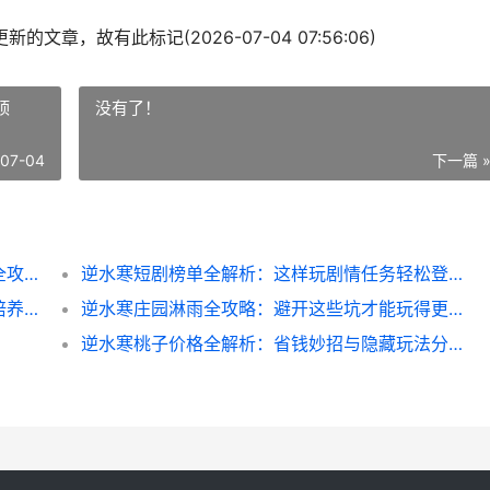
的文章，故有此标记(2026-07-04 07:56:06)
顶
没有了！
-07-04
下一篇 
逆水寒师徒赠送技巧：新手必看的隐藏福利全攻略
逆水寒短剧榜单全解析：这样玩剧情任务轻松登顶
逆水寒海獭宝宝养成全攻略：从抓宠到满级培养技巧
逆水寒庄园淋雨全攻略：避开这些坑才能玩得更久
逆水寒桃子价格全解析：省钱妙招与隐藏玩法分享