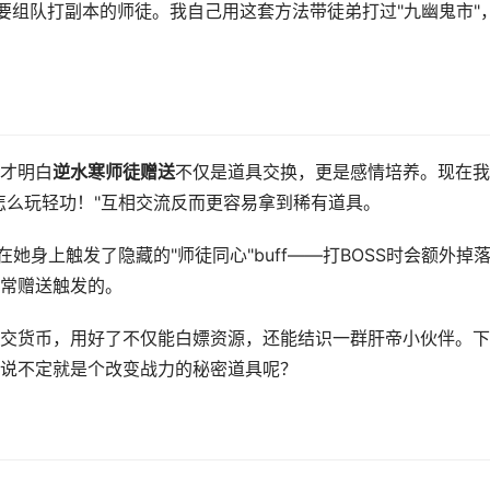
要组队打副本的师徒。我自己用这套方法带徒弟打过"九幽鬼市"
才明白
逆水寒师徒赠送
不仅是道具交换，更是感情培养。现在我
怎么玩轻功！"互相交流反而更容易拿到稀有道具。
她身上触发了隐藏的"师徒同心"buff——打BOSS时会额外掉落
常赠送触发的。
交货币，用好了不仅能白嫖资源，还能结识一群肝帝小伙伴。下
说不定就是个改变战力的秘密道具呢？