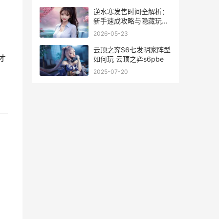
逆水寒发售时间全解析：
新手速成攻略与隐藏玩法
大揭秘
2026-05-23
云顶之弈S6七发明家阵型
才
如何玩 云顶之弈s6pbe
2025-07-20