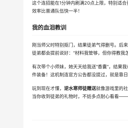
这个连招能在1分钟内刷满20点上限，特别适合
效率比普通队伍快一半！
我的血泪教训
刚当师父时特别抠门，结果徒弟气得删号。后来
徒弟都会提前说好："材料我管够，但你得教我
有次带个小师妹，她天天给我送"香囊"，结果我在
件装备！这机制连官方公告都没提过，就是靠日
玩到现在才懂，
逆水寒师徒赠送
就像游戏里的社
当你收到徒弟的礼物时，不妨多点耐心看看——