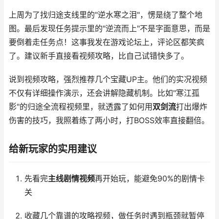
上周为了找归途支线里的"逆水寒之泪"，愣是绕了整个地
图。最后发现任务提示里的"逆流而上"不是字面意思，而是
要倒着走任务点！这事我发在游戏论坛上，评论区都笑疯
了。建议新手直接看视频攻略，比自己试错快多了。
说到视频攻略，强烈推荐几个宝藏UP主。他们的实况视频
不仅有详细操作演示，还会讲解隐藏机制。比如"寒江孤
影"的归途全流程视频里，就透露了如何用
双剑流
打出爆炸
伤害的技巧，我照着练了两小时，打BOSS效率直接翻倍。
给新玩家的实用建议
先看完
主线剧情视频
再开始玩，能避免90%的剧情卡
关
收藏几个靠谱的攻略视频，做任务时遇到瓶颈就暂停