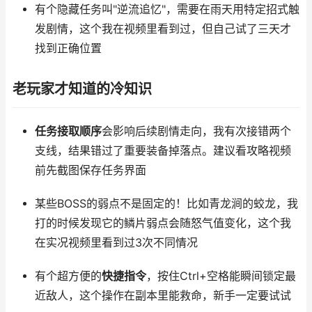
有个隐藏任务叫"逆流追忆"，需要在雨天用特定招式触
发剧情，这个我在视频里看到过，但自己试了三天才
找到正确位置
老玩家才知道的冷知识
任务接取顺序
会影响后续剧情走向，我有次接错两个
支线，结果错过了重要装备掉落点。建议看攻略视频
前先截图保存任务界面
某些BOSS的弱点不是固定的！比如青龙涧的蛟龙，我
打的时候发现它的鳞片弱点会随怒气值变化，这个我
在实况视频里看到过3次不同情况
有个超方便的
快捷指令
，按住Ctrl+空格能瞬间锁定最
近敌人，这个操作在副本里能救命，新手一定要试试