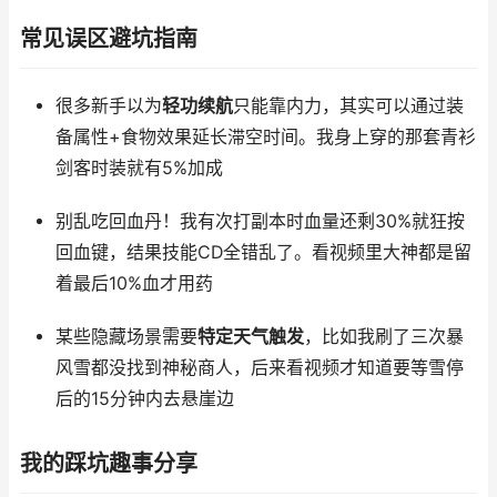
常见误区避坑指南
很多新手以为
轻功续航
只能靠内力，其实可以通过装
备属性+食物效果延长滞空时间。我身上穿的那套青衫
剑客时装就有5%加成
别乱吃回血丹！我有次打副本时血量还剩30%就狂按
回血键，结果技能CD全错乱了。看视频里大神都是留
着最后10%血才用药
某些隐藏场景需要
特定天气触发
，比如我刷了三次暴
风雪都没找到神秘商人，后来看视频才知道要等雪停
后的15分钟内去悬崖边
我的踩坑趣事分享