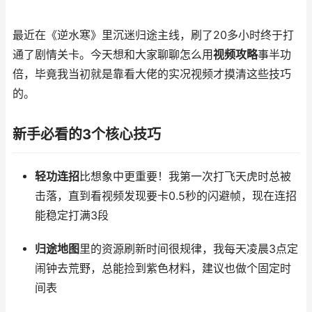
最近在《逆水寒》里沉迷归途主线，刷了20多小时终于打
通了剧情关卡。今天想和大家聊聊怎么用
视频攻略
事半功
倍，毕竟我当初就是靠看大佬的实况视频才摸清这些技巧
的。
新手必看的3个核心技巧
轻功连招
比想象中更重要！我第一次打飞天虎时总被
击落，直到看视频发现要卡0.5秒的闪避帧，现在连招
能稳定打满3段
归途地图
里的资源刷新时间很规律，我每天凌晨3点定
闹钟去荒野，总能捡到紫色材料，建议也做个固定时
间表