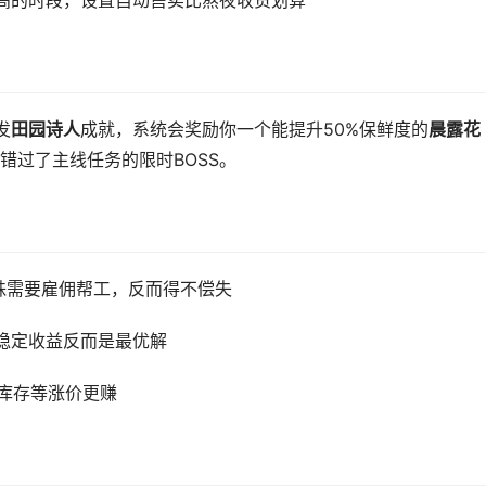
高的时段，设置自动售卖比熬夜收货划算
发
田园诗人
成就，系统会奖励你一个能提升50%保鲜度的
晨露花
错过了主线任务的限时BOSS。
株需要雇佣帮工，反而得不偿失
稳定收益反而是最优解
%库存等涨价更赚