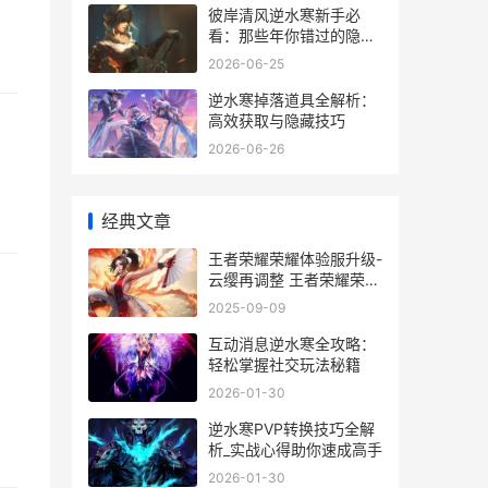
彼岸清风逆水寒新手必
看：那些年你错过的隐藏
副本与心法搭配
2026-06-25
逆水寒掉落道具全解析：
高效获取与隐藏技巧
2026-06-26
经典文章
王者荣耀荣耀体验服升级-
云缨再调整 王者荣耀荣耀
体验服官网
2025-09-09
互动消息逆水寒全攻略：
轻松掌握社交玩法秘籍
2026-01-30
逆水寒PVP转换技巧全解
析_实战心得助你速成高手
2026-01-30