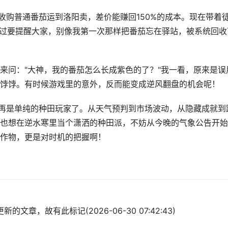
收购普通番茄运到洛阳卖，差价能赚回150%的成本。现在带着
不过要提醒大家，别像我第一次那样把番茄忘在驿站，被系统回收
来问："大神，我的番茄怎么长成紫色的了？"我一看，原来是误
饽饽。有时候游戏里的意外，反而能变成逆风翻盘的机会呢！
不再是单纯的种田玩家了。从天气预判到市场波动，从隐藏成就到
也想在逆水寒里当个潇洒的种田派，不妨从今晚的气象公告开始
作物，更是对时机的把握啊！
的文章，故有此标记(2026-06-30 07:42:43)