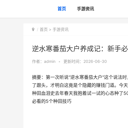
首页
手游资讯
首页
>
手游资讯
逆水寒番茄大户养成记：新手必
作者：
admin
•
更新时间：2026-06-30
摘要：第一次听说"逆水寒番茄大户"这个说法
了跟头，才明白这竟是个隐藏的赚钱门道。今天
种田血泪史去年春天我抱着试一试的心态种了5
必看的5个种田技巧