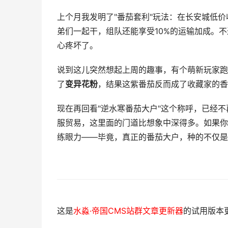
上个月我发明了"番茄套利"玩法：在长安城低价
弟们一起干，组队还能享受10%的运输加成。
心疼坏了。
说到这儿突然想起上周的趣事，有个萌新玩家跑
了
变异花粉
，结果这紫番茄反而成了收藏家的香
现在再回看"逆水寒番茄大户"这个称呼，已经
服贸易，这里面的门道比想象中深得多。如果你
练眼力——毕竟，真正的番茄大户，种的不仅是
这是
水淼·帝国CMS站群文章更新器
的试用版本更新