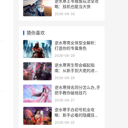
逆水寒王爷咸鱼玩法全攻
略：挂机也能当大侠
2026-06-30
猜你喜欢
逆水寒男女体型全解析：
打造你的专属角色
2026-06-29
逆水寒男生帮会崛起指
南：从新手到大佬的进阶
秘籍
2026-06-29
逆水寒排名同分怎么办_手
把手教你破局技巧
2026-06-27
逆水寒手办初号机全攻
略：新手必看的隐藏技巧
与实战经验
2026-06-25