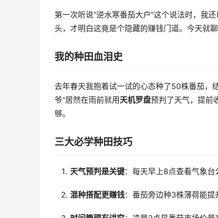
第一次听说"逆水寒番茄大户"这个说法时，我
头，才明白这竟是个隐藏的赚钱门道。今天就聊
我的种田血泪史
去年春天我抱着试一试的心态种了50株番茄，
爷"居然在雨前就用
天机罗盘
预判了天气，提前
够。
三大必学种田技巧
天气预判是关键
：每天早上8点查看气象台
混种搭配更赚钱
：番茄旁边种3株薄荷能提