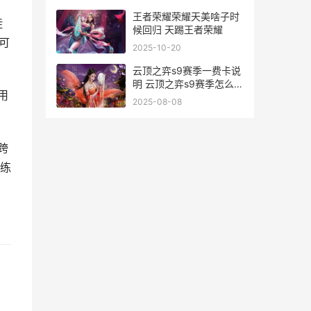
王者荣耀荣耀天美啥子时
徒
候回归 天踢王者荣耀
可
2025-10-20
云顶之弈s9赛季一费卡说
明 云顶之弈s9赛季怎么开
用
启的
2025-08-08
跨
练