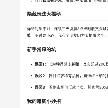
时间管理有讲究
：凌晨3点是番茄市场价最
隐藏玩法大揭秘
你绝对想不到，连续三天凌晨3点准时收货会触
篮
。不过要小心，我有个朋友因为太执着这个，
新手常踩的坑
误区1
：以为种得越多越赚，其实超过200
误区2
：盲目追求稀有品种，普通红番茄的
误区3
：看到市场价低就全卖，其实留30
我的赚钱小妙招