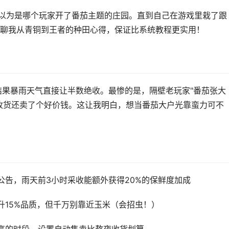
还以为是哪个玩家开了番茄主题的庄园。直到自己在游戏里栽了跟
聊我从青铜到王者的种田心得，保证比系统教程更实用！
结果暴雨天气直接让半数绝收。最惨的是，隔壁老玩家"番茄张大
收货还卖了个好价钱。这让我明白，想当番茄大户光靠蛮力可不
公告，雨天前3小时采收能额外获得20%的保鲜度加成
升15%品质，但千万别靠近玉米（会招虫！）