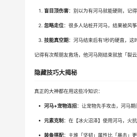
盲目顶伤害
：别以为有河马就能硬刚，记得
忽略走位
：很多人站桩开河马，结果被风筝
技能真空期
：河马结束后有1秒的硬直，这
记得有次帮朋友救场，他河马刚结束就放「裂云
隐藏技巧大揭秘
真正的大神都在用这些冷知识：
河马+宠物连招
：让宠物先手攻击，河马期
元素克制
：在【冰火沼泽】使用河马，火抗会
装备搭配
：主堆「坚韧」属性比「暴击」更