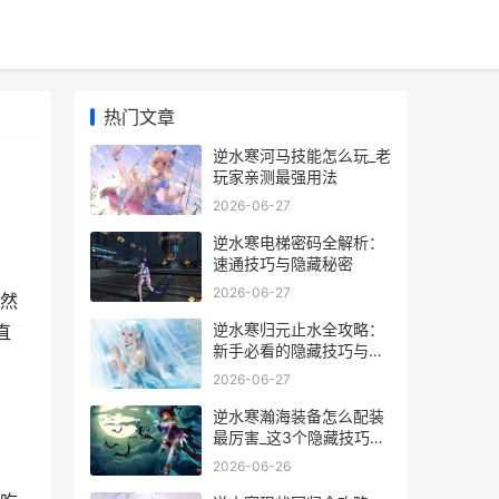
热门文章
逆水寒河马技能怎么玩_老
玩家亲测最强用法
2026-06-27
逆水寒电梯密码全解析：
速通技巧与隐藏秘密
2026-06-27
然
逆水寒归元止水全攻略：
直
新手必看的隐藏技巧与实
战经验分享
2026-06-27
逆水寒瀚海装备怎么配装
最厉害_这3个隐藏技巧让
我战力翻倍_
2026-06-26