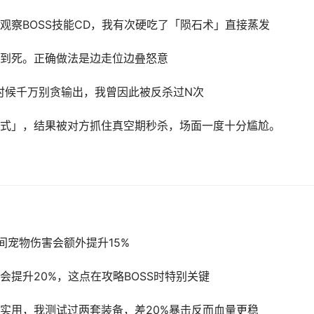
观察BOSS技能CD，我有次硬吃了「陨石术」直接蒸发
到死。正确做法是边走位边叠怒意
时候千万别贪输出，我曾因此被反杀过N次
式」，结果被对方抓住真空期秒杀，场面一度十分尴尬。
间宠物伤害会额外提升15%
提升20%，这点在攻略BOSS时特别关键
实用，我测试过两套装备，差20%暴击反而血量更稳