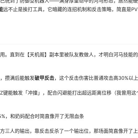
己玩到了防御型机器人——满身厚重铠甲的河马形态，居然能硬
能
远不止是挨打工具，它暗藏的连招机制和反击策略，简直是PV
用。直到在【天机阁】副本里被队友教做人，才明白河马技能的
，攒满后能触发
破甲反击
，这个反击伤害比普通攻击高30%以
Z键能触发「冲撞」，配合闪避能打出超远距离位移（我曾用这
5%，和奶妈配合时简直像开了无限血条
方三人的输出，靠反击反杀了一个输出位，那场面简直像开了上