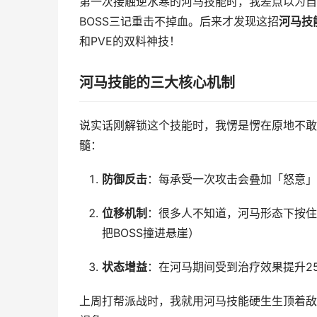
第一次接触逆水寒的河马技能时，我差点以为自
BOSS三记重击不掉血。后来才发现这招
河马技
和PVE的双料神技！
河马技能的三大核心机制
说实话刚解锁这个技能时，我愣是愣在原地不敢
髓：
防御反击
：每承受一次攻击会叠加「怒意」
位移机制
：很多人不知道，河马形态下按住
把BOSS撞进悬崖）
状态增益
：在河马期间受到治疗效果提升2
上周打帮派战时，我就用河马技能硬生生顶着敌