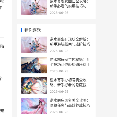
吃
逆水寒现状回归全攻略：
新手必看的实用技巧与隐
P
藏玩法
2026-06-26
猜你喜欢
逆水寒生存现状全解析：
新手避坑指南与进阶技巧
精
2026-06-23
逆水寒玩家主控秘籍：5
个技巧让你轻松碾压对手_
上
2026-06-23
个
逆水寒手办初号机全攻
略：新手必看的隐藏技巧
与实战经验
2026-06-25
逆水寒庄园名著全攻略：
隐藏任务与高效养成技巧
帝
2026-06-23