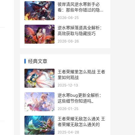
彼岸清风逆水寒新手必
看：那些年你错过的隐藏
副本与心法搭配
2026-06-25
逆水寒掉落道具全解析：
高效获取与隐藏技巧
2026-06-26
经典文章
王者荣耀里怎么观战 王者
里如何观战
2025-12-13
逆水寒bug更新全解析：
这些细节你知道吗_
2026-01-25
王者荣耀无敌怎么通关 王
者荣耀无敌怎么通关的
2025-04-28