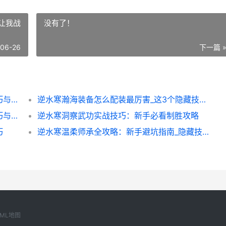
让我战
没有了！
-06-26
下一篇 
逆水寒归元止水全攻略：新手必看的隐藏技巧与实战经验分享
逆水寒瀚海装备怎么配装最厉害_这3个隐藏技巧让我战力翻倍_
逆水寒现状回归全攻略：新手必看的实用技巧与隐藏玩法
逆水寒洞察武功实战技巧：新手必看制胜攻略
巧
逆水寒温柔师承全攻略：新手避坑指南_隐藏技巧大揭秘
XML地图