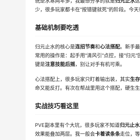
玩逆水寒两年多，我最想分享的就是
归元止水
这
少，很多玩家都卡在"按错键就死"的阶段。今
基础机制要吃透
归元止水的核心是
连招节奏
和
心法搭配
。新手最
常用的操作是：起手用"清风引"点控，接"归元"
键是
注意技能后摇
，别让对手有机可乘。
心法搭配上，很多玩家只盯着输出装，其实
生存
命又能反打。有次在帮战里用这个搭配，硬生生
实战技巧看这里
PVE副本里有个大坑，很多玩家不知道
归元止水
效果能叠加两层。我一般会
卡着读条条
走位，等