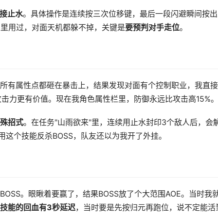
接止水
。具体操作是连续按三次位移键，最后一段闪避瞬间按出
位里用过，对面天机都躲不掉，关键是
要预判对手走位
。
所有属性点都砸在暴击上，结果发现对面有个控制职业，我直接
点攻击力更有价值。现在我角色属性栏里，防御永远比攻击高15%
殊招式
。在任务"山雨欲来"里，连续用止水封印3个敌人后，会
用这个技能反杀BOSS，队友还以为我开了外挂。
OSS。眼瞅着要赢了，结果BOSS放了个大范围AOE。当时我
技能的回血有3秒延迟
，当时要是先按归元再跑位，说不定能活