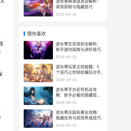
又
逆水寒掉落道具全解析：
高效获取与隐藏技巧
2026-06-26
猜你喜欢
我
逆水寒生存现状全解析：
新手避坑指南与进阶技巧
关
2026-06-23
逆水寒玩家主控秘籍：5
个技巧让你轻松碾压对手_
保
2026-06-23
逆水寒手办初号机全攻
略：新手必看的隐藏技巧
与实战经验
2026-06-25
逆水寒庄园名著全攻略：
伤
隐藏任务与高效养成技巧
2026-06-23