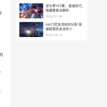
逆水寒163集：速通技巧_
隐藏要素全解析
副
2026-01-28
lols12奖金池如何分配 英
雄联盟奖金池多少
2025-06-12
的
打
：