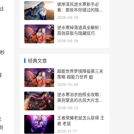
彼岸清风逆水寒新手必
止
看：那些年你错过的隐藏
副本与心法搭配
2026-06-25
逆水寒掉落道具全解析：
高效获取与隐藏技巧
2026-06-26
秒
经典文章
。
超能世界梦境降临第三关
解
策略 超能力世界 蛆
2025-10-28
逆水寒浴衣拍照全攻略：
美到窒息的古风大片怎么
拍
2026-06-12
王者荣耀老鼠怎么获得 王
就
者 老鼠
到
2025-11-17