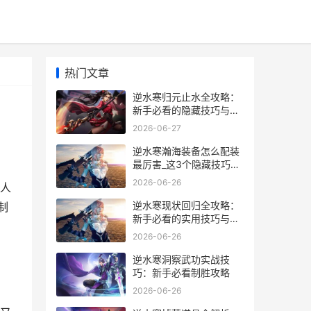
热门文章
逆水寒归元止水全攻略：
新手必看的隐藏技巧与实
战经验分享
2026-06-27
逆水寒瀚海装备怎么配装
最厉害_这3个隐藏技巧让
我战力翻倍_
2026-06-26
人
逆水寒现状回归全攻略：
制
新手必看的实用技巧与隐
藏玩法
2026-06-26
逆水寒洞察武功实战技
巧：新手必看制胜攻略
2026-06-26