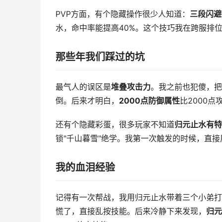
PVP方面，有个隐藏操作很少人知道：
三段闪避
水，命中率能提高40%。这个技巧我在跨服排
那些年我们踩过的坑
最气人的误区是
堆叠攻击力
。我之前也犯傻，把
倒。后来才明白，
2000点防御属性
比2000
还有个隐藏彩蛋，很多玩家不知道
归元止水有特
锁"千山暮雪"绝学。我第一次触发的时候，直接
我的血泪经验
记得有一次帮战，我用归元止水带着三个小弟打B
慌了，直接乱按技能。后来冷静下来发现，
归元