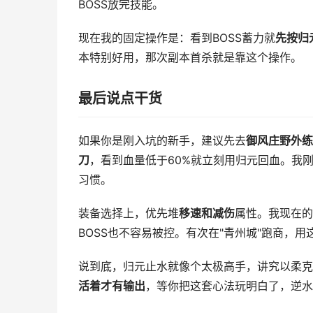
BOSS放完技能。
现在我的固定操作是：看到BOSS蓄力就
先按归
本特别好用，那次副本首杀就是靠这个操作。
最后说点干货
如果你是刚入坑的新手，建议先去
御风庄野外练
刀
，看到血量低于60%就立刻用归元回血。我
习惯。
装备选择上，优先堆
移速和减伤
属性。我现在的
BOSS也不容易被控。有次在"青州城"跑商，
说到底，归元止水就像个太极高手，讲究以柔克
活着才有输出
，等你把这套心法玩明白了，逆水