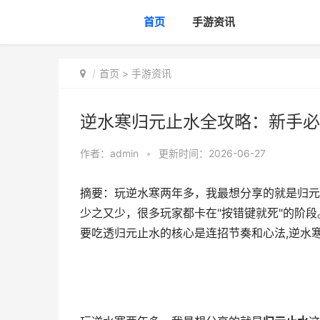
首页
手游资讯
首页
>
手游资讯
逆水寒归元止水全攻略：新手必
作者：
admin
•
更新时间：2026-06-27
摘要：玩逆水寒两年多，我最想分享的就是归元
少之又少，很多玩家都卡在"按错键就死"的阶
要吃透归元止水的核心是连招节奏和心法,逆水