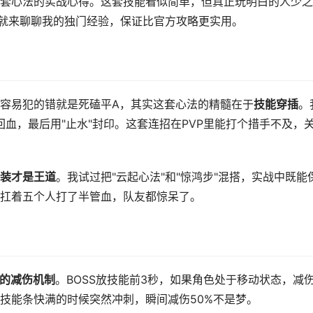
套心法的实战心得。这套技能看似简单，但真正玩明白的人少之
天就来聊聊我的独门经验，保证比官方攻略更实用。
容易犯的错就是死磕平A，其实这套心法的精髓在于
技能穿插
。
回血，最后用"止水"封印。这套连招在PVP里能打个措手不及，
装才是王道
。我试过把"云起心法"和"惊鸿步"混搭，实战中既能
扛着五个人打了半管血，队友都惊呆了。
的减伤机制
。BOSS放技能前3秒，如果角色处于移动状态，减
技能条快满的时候突然冲刺，瞬间减伤50%不是梦。