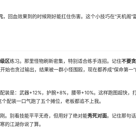
元
，回血效果到的时候刚好能扛住伤害。这个小技巧在"天机阁"
级区
练习。那里怪物刷新密集，特别适合练手连招。记住
不要贪
刚开始也贪过输出，结果被一群小怪围殴，现在都养成"保命第一"
配装是：武器+12%，护腕+8%，腰带+10%。这样跑图超快，
用这个配装一口气跑了五个摊位，老板都追不上我。
刚。别看技能平平无奇，但用好了绝对能
秀死对面
。记住那句话
寒的江湖你说了算。