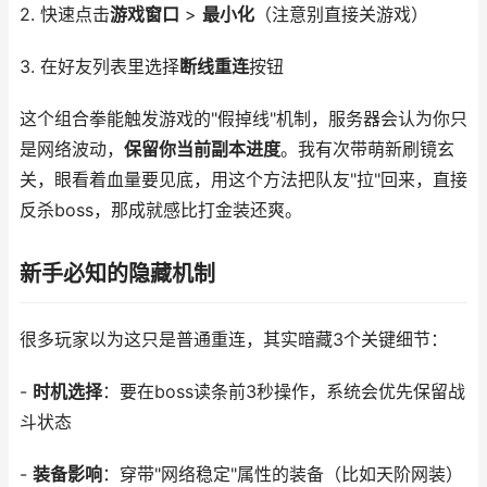
2. 快速点击
游戏窗口
>
最小化
（注意别直接关游戏）
3. 在好友列表里选择
断线重连
按钮
这个组合拳能触发游戏的"假掉线"机制，服务器会认为你只
是网络波动，
保留你当前副本进度
。我有次带萌新刷镜玄
关，眼看着血量要见底，用这个方法把队友"拉"回来，直接
反杀boss，那成就感比打金装还爽。
新手必知的隐藏机制
很多玩家以为这只是普通重连，其实暗藏3个关键细节：
-
时机选择
：要在boss读条前3秒操作，系统会优先保留战
斗状态
-
装备影响
：穿带"网络稳定"属性的装备（比如天阶网装）