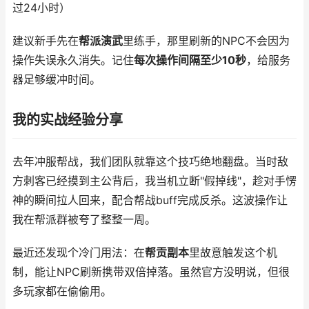
过24小时）
建议新手先在
帮派演武
里练手，那里刷新的NPC不会因为
操作失误永久消失。记住
每次操作间隔至少10秒
，给服务
器足够缓冲时间。
我的实战经验分享
去年冲服帮战，我们团队就靠这个技巧绝地翻盘。当时敌
方刺客已经摸到主公背后，我当机立断"假掉线"，趁对手愣
神的瞬间拉人回来，配合帮战buff完成反杀。这波操作让
我在帮派群被夸了整整一周。
最近还发现个冷门用法：在
帮贡副本
里故意触发这个机
制，能让NPC刷新携带双倍掉落。虽然官方没明说，但很
多玩家都在偷偷用。