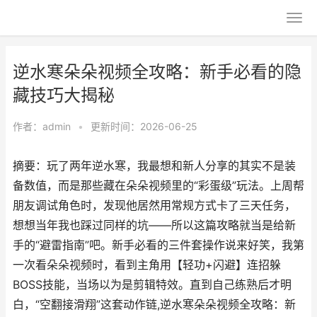
逆水寒朵朵视频全攻略：新手必看的隐
藏技巧大揭秘
作者：
admin
•
更新时间：2026-06-25
摘要：玩了两年逆水寒，我最想和新人分享的其实不是装
备数值，而是那些藏在朵朵视频里的“彩蛋级”玩法。上周帮
朋友调试角色时，发现他居然用常规方式卡了三天任务，
想想当年我也踩过同样的坑——所以这篇攻略就当是给新
手的“避雷指南”吧。新手必看的三件套操作说来好笑，我第
一次看朵朵视频时，看到主角用【轻功+闪避】连招躲
BOSS技能，当场以为是剪辑特效。直到自己练熟后才明
白，“空翻接滑翔”这套动作链,逆水寒朵朵视频全攻略：新