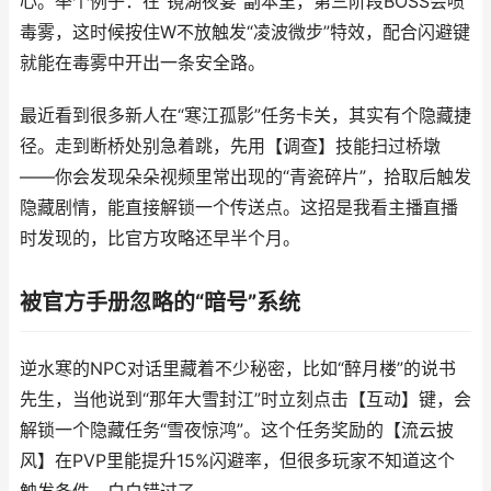
心。举个例子：在“镜湖夜宴”副本里，第三阶段BOSS会喷
毒雾，这时候按住W不放触发“凌波微步”特效，配合闪避键
就能在毒雾中开出一条安全路。
最近看到很多新人在“寒江孤影”任务卡关，其实有个隐藏捷
径。走到断桥处别急着跳，先用【调查】技能扫过桥墩
——你会发现朵朵视频里常出现的“青瓷碎片”，拾取后触发
隐藏剧情，能直接解锁一个传送点。这招是我看主播直播
时发现的，比官方攻略还早半个月。
被官方手册忽略的“暗号”系统
逆水寒的NPC对话里藏着不少秘密，比如“醉月楼”的说书
先生，当他说到“那年大雪封江”时立刻点击【互动】键，会
解锁一个隐藏任务“雪夜惊鸿”。这个任务奖励的【流云披
风】在PVP里能提升15%闪避率，但很多玩家不知道这个