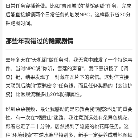
日常任务穿插着做。比如“青州城”的“茶馆纠纷”任务，完成
后能直接解锁两个日常任务的触发NPC，这样能节省30分
钟跑图时间。
那些年我错过的隐藏剧情
去年冬天在“天机阁”做任务时，我无意中触发了一个特殊事
件。当时NPC说“你听，雪落的声音”，我下意识按了【调
查】键，结果发现了一封藏在瓦片下的密信。这封信直接
关联到后续的“寒鸦密令”任务线，而且任务奖励的【玄铁护
腕】比常规流程多出20%防御属性。
说到朵朵视频，最让我感动的是它教会我“观察环境”的重要
性。有一次在“栖霞山”迷路，我注意到远处有朵异色桃花，
跟着它走了二十分钟，居然找到了隐藏的桃花阵任务。这
种“环境线索”在逆水寒里特别多，新手一定要养成看地图细