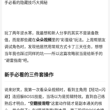
手必看的隐藏技巧大揭秘
玩了两年逆水寒，我最想和新人分享的其实不是装备数
值，而是那些藏在
朵朵视频
里的“彩蛋级”玩法。上周帮朋友
调试角色时，发现他居然用常规方式卡了三天任务，想想
当年我也踩过同样的坑——所以这篇攻略就当是给新手的
“避雷指南”吧。
新手必看的三件套操作
说来好笑，我第一次看朵朵视频时，看到主角用【轻功+闪
避】连招躲BOSS技能，当场以为是剪辑特效。直到自己练
熟后才明白，
“空翻接滑翔”
这套动作链才是副本通关的核