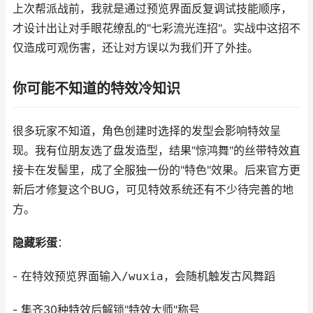
上次帮派战前，我就是通过预览界面反复调试技能顺序，
才设计出让对手眼花缭乱的"七彩流光连招"。实战中这招不
仅造成可观伤害，还让对方误以为我们开了外挂。
你可能不知道的特效冷知识
很多玩家不知道，角色创建时选择的发型会影响特效呈
现。我有位朋友选了盘发造型，结果"惊鸿舞"的丝带特效直
接卡在发髻里，成了全服独一份的"特色"效果。后来官方更
新后才修复这个BUG，可见特效系统还有不少待完善的地
方。
隐藏彩蛋
：
- 在特效预览界面输入
/wuxia
，会随机触发古风舞蹈
- 集齐30种特效后解锁"特效大师"称号