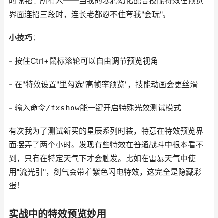
时惊艳了所有人——当我的寒鸦幻化配合技能特效在预览
界面连招三段时，连长老都忍不住夸我"会玩"。
小技巧
：
- 按住Ctrl+鼠标滚轮可以自由调节预览视角
- 在"特效设置"里勾选"高帧率预览"，技能动画会更丝滑
- 输入命令
/fxshow
能一键开启特殊光效测试模式
有次我为了测试新买的星辰系列时装，特意在特效预览界
面摆弄了两个小时。发现有些特效在普通战斗中根本看不
到，只有在特定天气下才会触发。比如在雷暴天气中使
用"流光引"，剑气会带着紫色闪电特效，这完全是隐藏彩
蛋！
实战中的特效预览妙用