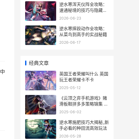
逆水寒浑天仪阵全攻略：
速通秘境的技巧与隐藏宝
物
2026-06-23
逆水寒摔跤动作全攻略：
从菜鸟到高手的实战秘籍
2026-06-17
经典文章
中
英国王者荣耀叫什么 英国
玩王者荣耀卡不卡
2025-05-12
《云顶之弈手机游戏》赌
滑板鞋拼多多策略锦集 云
顶之弈手机和电脑互通吗
2025-06-02
逆水寒施肥技巧大揭秘_新
手必看的种田流高效玩法
2026-05-28