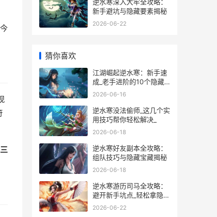
逆水寒深入大牢全攻略：
新手避坑与隐藏要素揭秘
2026-06-22
今
猜你喜欢
江湖崛起逆水寒：新手速
成_老手进阶的10个隐藏
技巧
2026-06-16
现
逆水寒没法偷师_这几个实
符
用技巧帮你轻松解决_
2026-06-18
逆水寒好友副本全攻略：
三
组队技巧与隐藏宝藏揭秘
2026-06-18
逆水寒游历司马全攻略：
避开新手坑点_轻松拿隐藏
奖励_
2026-06-22