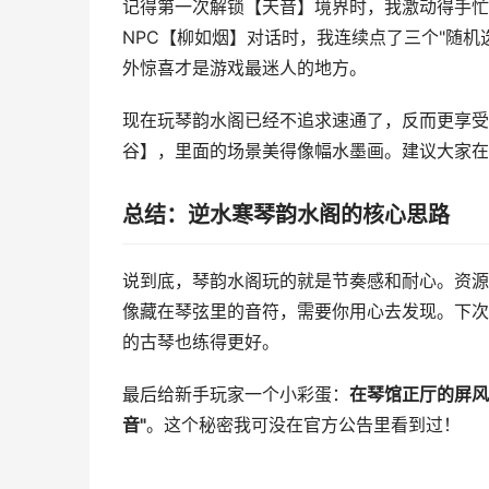
记得第一次解锁【天音】境界时，我激动得手忙
NPC【柳如烟】对话时，我连续点了三个"随
外惊喜才是游戏最迷人的地方。
现在玩琴韵水阁已经不追求速通了，反而更享受
谷】，里面的场景美得像幅水墨画。建议大家在
总结：逆水寒琴韵水阁的核心思路
说到底，琴韵水阁玩的就是节奏感和耐心。资源
像藏在琴弦里的音符，需要你用心去发现。下次
的古琴也练得更好。
最后给新手玩家一个小彩蛋：
在琴馆正厅的屏风
音"
。这个秘密我可没在官方公告里看到过！