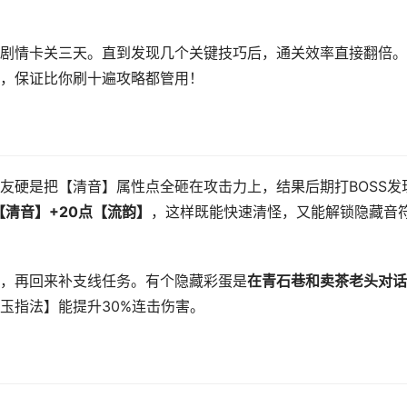
剧情卡关三天。直到发现几个关键技巧后，通关效率直接翻倍。
，保证比你刷十遍攻略都管用！
友硬是把【清音】属性点全砸在攻击力上，结果后期打BOSS发
【清音】+20点【流韵】
，这样既能快速清怪，又能解锁隐藏音
，再回来补支线任务。有个隐藏彩蛋是
在青石巷和卖茶老头对话
玉指法】能提升30%连击伤害。