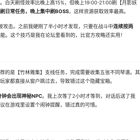
天刷怪效率比晚上高15%，但晚上19:00-21:00刷【月影妖
刷日常任务，晚上集中刷BOSS
，这样资源获取效率最高。
音波攻击。之前我硬刚了半小时才发现，只要在战斗中
连续按两
技能。这个技巧是我在论坛里看到的，比官方攻略还实用！
荐的是【竹林雅集】支线任务，完成需要收集五张不同琴谱。其
玩家都直接从窗户跳过去，导致错过这个隐藏宝箱。
分钟会出现神秘NPC
。我上次等了2小时才等到，对话后送了我
议在游戏里设置个闹钟提醒，错过真的可惜。