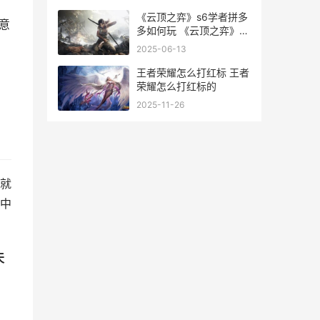
《云顶之弈》s6学者拼多
意
多如何玩 《云顶之弈》
S12赛季中五费卡的具体
2025-06-13
数量是多少-
王者荣耀怎么打红标 王者
荣耀怎么打红标的
2025-11-26
就
中
天