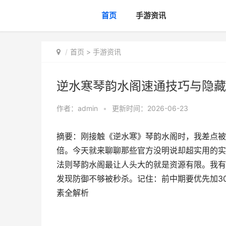
首页
手游资讯
首页
>
手游资讯
逆水寒琴韵水阁速通技巧与隐藏
作者：
admin
•
更新时间：2026-06-23
摘要：刚接触《逆水寒》琴韵水阁时，我差点被
倍。今天就来聊聊那些官方没明说却超实用的实
法则琴韵水阁最让人头大的就是资源有限。我有
发现防御不够被秒杀。记住：前中期要优先加30
素全解析