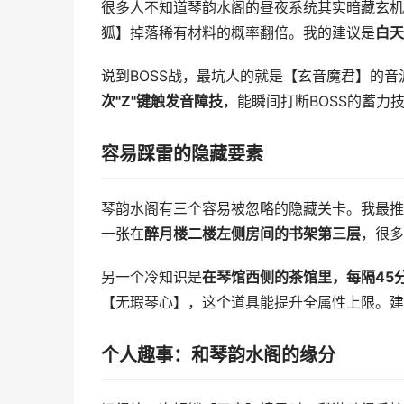
很多人不知道琴韵水阁的昼夜系统其实暗藏玄机。白
狐】掉落稀有材料的概率翻倍。我的建议是
白天
说到BOSS战，最坑人的就是【玄音魔君】的
次"Z"键触发音障技
，能瞬间打断BOSS的蓄力
容易踩雷的隐藏要素
琴韵水阁有三个容易被忽略的隐藏关卡。我最推
一张在
醉月楼二楼左侧房间的书架第三层
，很多
另一个冷知识是
在琴馆西侧的茶馆里，每隔45
【无瑕琴心】，这个道具能提升全属性上限。建
个人趣事：和琴韵水阁的缘分