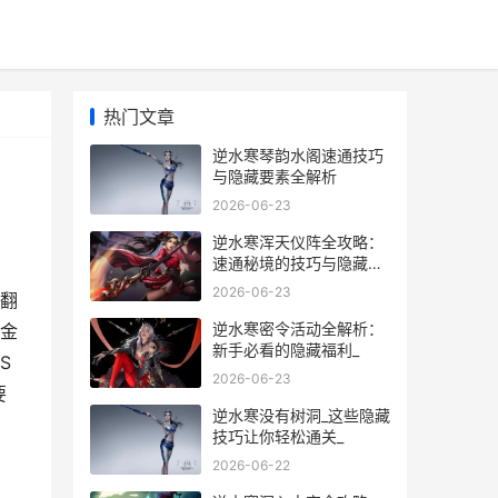
热门文章
逆水寒琴韵水阁速通技巧
与隐藏要素全解析
2026-06-23
逆水寒浑天仪阵全攻略：
速通秘境的技巧与隐藏宝
物
2026-06-23
翻
逆水寒密令活动全解析：
金
新手必看的隐藏福利_
S
2026-06-23
要
逆水寒没有树洞_这些隐藏
技巧让你轻松通关_
2026-06-22