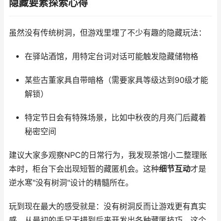
隐藏要素探索心得
虽然没有传统树洞，但游戏里埋了不少有趣的隐藏玩法：
在驿站酒馆，用特定台词对话可能触发隐藏储物格
某些古董家具自带暗格（需要家具等级达到90级才能
解锁）
特定节日会有特殊场景，比如中秋夜的月亮门后藏着
秘密空间
建议大家多观察NPC的日常行为，我发现茶馆小二整理账
本时，柜台下会出现短暂的藏匿机会。这种
细节互动
才是
逆水寒"没有树洞"设计的精髓所在。
玩到现在最大的感受就是：没有树洞反而让游戏更有真实
感。从最初的手足无措到后来开发出各种藏匿技巧，这个