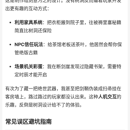
这是制作组刻意为之的设计。没有树洞反而逼着玩家开发
出更有趣的互动方式：
利用家具系统
：把衣柜搬到院子里，往被褥里塞秘籍
简直比树洞还保险
NPC信任玩法
：给茶馆老板送茶叶，他居然会帮你保
管绝版古籍
场景机关彩蛋
：我在断剑崖发现过隐藏书架，需要特
定时辰才能开启
有次为了藏一把绝世武器，我甚至把剑鞘伪装成扫帚挂在
客房墙上，路过路过的玩家都没认出来。这种
人机交互
的
乐趣，反倒是树洞设计给不了的体验。
常见误区避坑指南