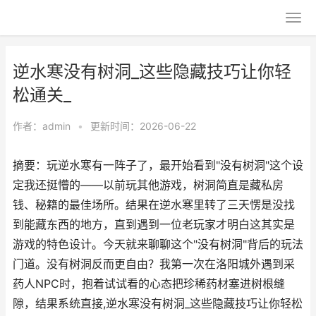
逆水寒没有树洞_这些隐藏技巧让你轻
松通关_
作者：
admin
•
更新时间：2026-06-22
摘要：玩逆水寒有一阵子了，最开始看到"没有树洞"这个设
定我还挺懵的——以前玩其他游戏，树洞简直是藏私房
钱、秘籍的最佳场所。结果在逆水寒里转了三天愣是没找
到能藏东西的地方，直到遇到一位老玩家才明白这其实是
游戏的特色设计。今天就来聊聊这个"没有树洞"背后的玩法
门道。没有树洞反而更自由？我第一次在洛阳城外遇到采
药人NPC时，抱着试试看的心态把珍稀药材塞进树根缝
隙，结果系统直接,逆水寒没有树洞_这些隐藏技巧让你轻松