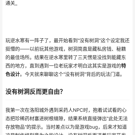
通关_
玩逆水寒有一阵子了，最开始看到"没有树洞"这个设定我还
挺懵的——以前玩其他游戏，树洞简直是藏私房钱、秘籍
的最佳场所。结果在逆水寒里转了三天愣是没找到能藏东
西的地方，直到遇到一位老玩家才明白这其实是游戏的
特
色设计
。今天就来聊聊这个"没有树洞"背后的玩法门道。
没有树洞反而更自由？
我第一次在洛阳城外遇到采药人NPC时，抱着试试看的心
态把珍稀药材塞进树根缝隙，结果系统直接弹出"此处无法
存放物品"的提示。当时差点以为是游戏bug，后来才知道