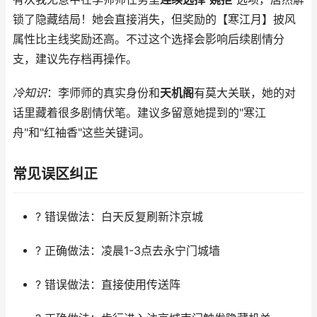
锁了隐藏结局！她会直接消失，但奖励的【寒江月】披风
属性比主线奖励还高。不过这个选择会影响后续剧情分
支，建议先存档再操作。
冷知识
：李师师的真实身份和
天机阁
有莫大关联，她的对
话里藏着很多剧情伏笔。建议多留意她提到的"寒江
舟"和"红袖香"这些关键词。
常见误区纠正
? 错误做法：白天反复刷新汴京城
? 正确做法：凌晨1-3点去永宁门城墙
? 错误做法：直接使用传送阵