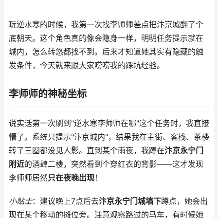
玩逆水寒的时候，我第一次找李师师差点把汴京城翻了个
底朝天。这个角色真的像会隐身一样，明明任务提示就在
城内，怎么转悠都找不到。后来才知道她其实有隐藏的触
发条件，今天就来跟大家唠唠我的踩坑经验。
李师师的神秘坐标
说实话第一次刷到"逆水寒李师师在哪"这个任务时，我直接
懵了。系统只提示"汴京城内"，结果我在主街、客栈、茶楼
转了三圈都没见人影。直到某个雨夜，我蹲在
汴京永宁门
附近
的酒肆二楼，突然看到个穿红衣的背影——这才发现
李师师居然
只在夜晚出现
！
小贴士
：建议晚上7点后去
汴京永宁门城墙下
蹲点，她会出
现在某个移动的摊位旁。注意观察路过的马车，有时候她