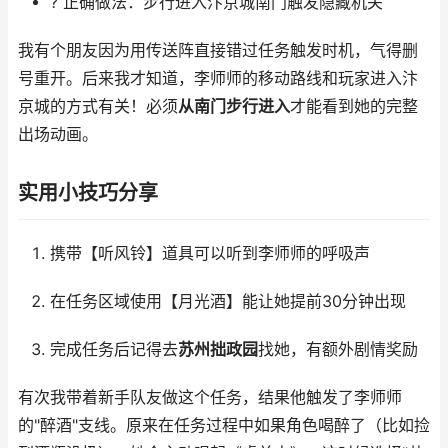
? 正确做法：步行进入汴京城南门触发隐藏机关
我有个朋友因为用传送阵直接错过任务触发时机，气得删
号重开。后来我才知道，李师师的移动路线和玩家进入汴
京城的方式有关！必须
从南门步行进入
才能看到她的完整
出场动画。
实用小技巧分享
携带【听风铃】道具可以听到李师师的呼吸声
在任务区域使用【月光酒】能让她提前30分钟出现
完成任务后记得去
苏州拙政园
找她，有额外剧情奖励
有次我带着新手队友做这个任务，结果他触发了李师师
的"醉酒"支线。原来在任务过程中如果角色喝醉了（比如捡