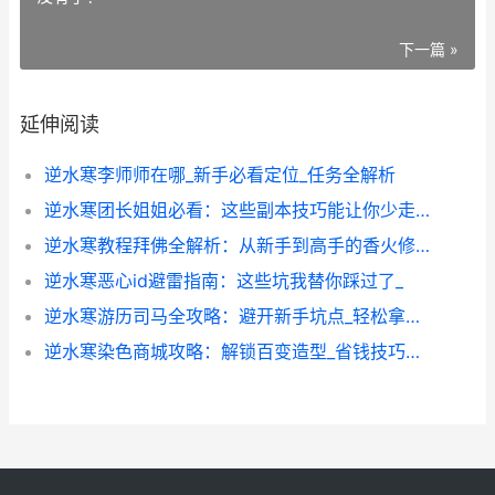
下一篇 »
延伸阅读
逆水寒李师师在哪_新手必看定位_任务全解析
逆水寒团长姐姐必看：这些副本技巧能让你少走90_弯路
逆水寒教程拜佛全解析：从新手到高手的香火修炼指南
逆水寒恶心id避雷指南：这些坑我替你踩过了_
逆水寒游历司马全攻略：避开新手坑点_轻松拿隐藏奖励_
逆水寒染色商城攻略：解锁百变造型_省钱技巧全解析