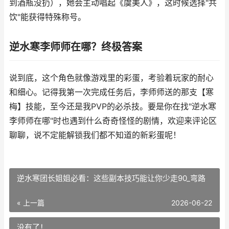
到酒瓶没扔），她会主动唱起《虞美人》，这时候选择"共
饮"能获得特殊称号。
逆水寒李师师在哪？终极答案
说到底，这个角色就像游戏里的彩蛋，考验着玩家的耐心
和细心。记得我第一次完成任务后，李师师送的那支【寒
梅】技能，至今还是我PVP的必杀技。要是你在找"逆水寒
李师师在哪"时也遇到什么奇奇怪怪的剧情，欢迎来评论区
聊聊，说不定能解锁我们都不知道的新彩蛋呢！
逆水寒团长姐姐必看：这些副本技巧能让你少走90_弯路
« 上一篇
2026-06-22
没有了！