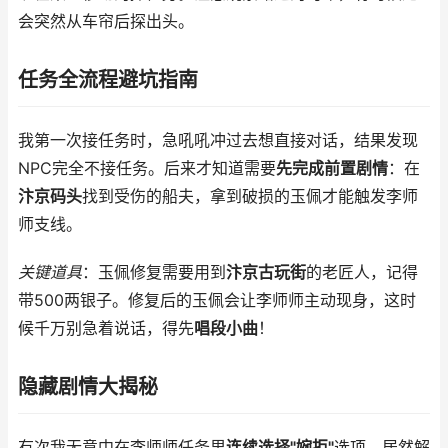
会突然从车帘后探出头。
任务全流程避坑指南
我第一次接任务时，急吼吼冲过去想直接对话，结果发现
NPC完全不接任务。后来才知道需要
先完成前置剧情
：在
汴京码头
找到受伤的船夫，拿到破损的玉佩才能触发李师
师支线。
关键道具
：玉佩修复需要用到
汴京古玩街
的老匠人，记得
带500两银子。修复后的玉佩会让李师师主动现身，这时
候千万别急着说话，得先
唱段小曲
！
隐藏剧情大揭秘
有次我无意中在李师师任务里
连续选择"婉拒"
选项，居然解