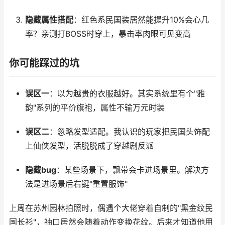
隐藏属性搭配
：红色系民国装居然能提升10%会心几
率？亲测打BOSS时穿上，暴击率肉眼可见变高
你可能踩过的坑
误区一
：以为越贵的衣服越好。其实系统里有个"雅
韵"系列的平价旗袍，属性不输万元时装
误区二
：忽略发型适配。我认识的玩家把民国头饰配
上仙侠发型，活脱脱成了穿越剧反派
隐藏bug
：某些场景下，飘带会卡进场景里。解决方
法是进场景后右键"重置服饰"
上周在苏州园林拍照时，偶遇个大佬穿着自制的"黑金纹民
国长衫"，袖口居然会随着动作变换花纹。后来才知道他用