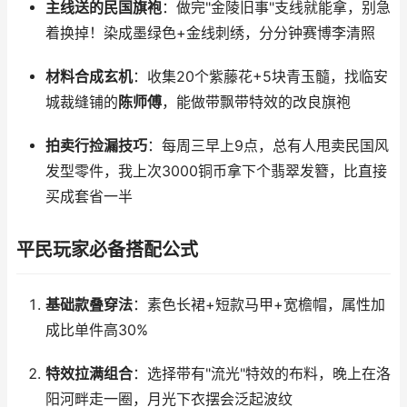
主线送的民国旗袍
：做完"金陵旧事"支线就能拿，别急
着换掉！染成墨绿色+金线刺绣，分分钟赛博李清照
材料合成玄机
：收集20个紫藤花+5块青玉髓，找临安
城裁缝铺的
陈师傅
，能做带飘带特效的改良旗袍
拍卖行捡漏技巧
：每周三早上9点，总有人甩卖民国风
发型零件，我上次3000铜币拿下个翡翠发簪，比直接
买成套省一半
平民玩家必备搭配公式
基础款叠穿法
：素色长裙+短款马甲+宽檐帽，属性加
成比单件高30%
特效拉满组合
：选择带有"流光"特效的布料，晚上在洛
阳河畔走一圈，月光下衣摆会泛起波纹