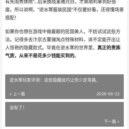
有失闺秀体统"...后来换成素雅月白，才算顺利拿到好感
度。所以说啊，"逆水寒服装民国"不仅要好看，还得懂场景
搭配！
如果你也想在游戏中做最靓的民国美人，不妨试试这些方
法。记得多去汴京古董铺淘点特殊材料，说不定能开出让
人惊艳的隐藏款式。毕竟在逆水寒的世界里，
真正的贵族
气质，从来不是花多少钱能买到的
。
逆水寒玩家评测：这些隐藏技巧让你少走弯路_
« 上一篇
2026-06-22
没有了！
下一篇 »