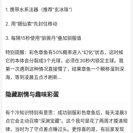
1. 携带水系法器（推荐"玄冰珠"）
2. 用"捆仙索"先封住移动
3. 每隔15秒使用"驯兽丹"叠加驯服值
特别提醒：彩色章鱼有50%概率进入"幻化"状态，这时候
它的本体会分裂成3个光球，必须在30秒内锁定主球。我
第一次遇到这种情况直接懵了，结果章鱼一个瞬移溜到深
海，等到凌晨五点才刷新...
隐藏剧情与趣味彩蛋
有个冷知识特别有意思：成功驯服彩色章鱼后，每天凌晨3
点它会主动召唤"深渊宝藏"。这个我可是花了两周才摸清规
律，当时为了守点差点睡过头。更惊喜的是，有玩家发现