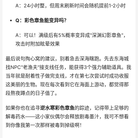
A：24小时整，但周末刷新时间会随机提前1-2小时
Q：彩色章鱼能变异吗？
A：可以！满级后有5%概率变异成"深渊幻影章鱼"，
攻击时附加眩晕效果
最后说句掏心窝的建议，别着急去深海瞎跑。先去东海城
找NPC"老渔夫"接支线任务，能获得3个强力辅助道具。我
当年就是耐着性子做完支线，才在第七次尝试时成功收服
这美丽的生物。现在每次看到它在海面上游动，都觉得那
段熬夜蹲点的日子值了。
如果你也在追寻
逆水寒彩色章鱼
的踪迹，记得带上足够的
解毒药水——这小家伙偶尔会释放剧毒墨汁，我可不想看
到你像我第一次那样被毒到掉级啊！