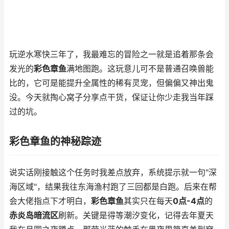
玩逆水寒快三年了，我最难忘的冒险之一就是追着那条会
发光的
彩色章鱼
满地图跑。这玩意儿可不是普通召唤兽能
比的，它可是能提升全属性的稀有灵宠，但偏偏又神出鬼
没。今天就掏心窝子分享点干货，保证让你少走我当年踩
过的坑。
彩色章鱼的神秘踪迹
说实话刚接触这个任务时我差点放弃，系统提示就一句"深
海区域"，结果我往东海渔村跑了三回都是白跑。后来在帮
会大佬指点下才明白，
彩色章鱼
其实只在每天
0点-4点
的
赤炎岛暗流区
刷新。关键是得等潮汐变化，记得去年夏天