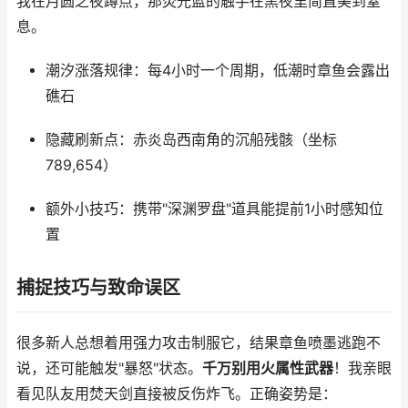
我在月圆之夜蹲点，那荧光蓝的触手在黑夜里简直美到窒
息。
潮汐涨落规律：每4小时一个周期，低潮时章鱼会露出
礁石
隐藏刷新点：赤炎岛西南角的沉船残骸（坐标
789,654）
额外小技巧：携带"深渊罗盘"道具能提前1小时感知位
置
捕捉技巧与致命误区
很多新人总想着用强力攻击制服它，结果章鱼喷墨逃跑不
说，还可能触发"暴怒"状态。
千万别用火属性武器
！我亲眼
看见队友用焚天剑直接被反伤炸飞。正确姿势是：