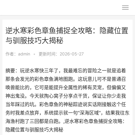
逆水寒彩色章鱼捕捉全攻略：隐藏位置
与驯服技巧大揭秘
作者：
admin
•
更新时间：2026-05-27
摘要：玩逆水寒快三年了，我最难忘的冒险之一就是追着
那条会发光的彩色章鱼满地图跑。这玩意儿可不是普通召
唤兽能比的，它可是能提升全属性的稀有灵宠，但偏偏又
神出鬼没。今天就掏心窝子分享点干货，保证让你少走我
当年踩过的坑。彩色章鱼的神秘踪迹说实话刚接触这个任
务时我差点放弃，系统提示就一句"深海区域"，结果我往东
海渔村跑了三回都是白跑。,逆水寒彩色章鱼捕捉全攻略：
隐藏位置与驯服技巧大揭秘