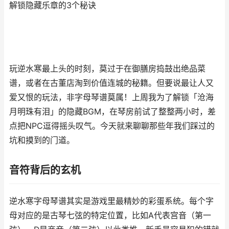
解锁隐藏乐章的3个秘诀
玩逆水寒最上头的时刻，莫过于在御膳房捣鼓出绝品菜
谱，或者在古董店淘到价值连城的秘籍。但要说最让人又
爱又恨的玩法，非字母琴谱莫属！上周我为了解锁「沧海
月明珠有泪」的隐藏BGM，在琴房前试了整整两小时，差
点把NPC逗得摇头叹气。今天就来聊聊那些年我们踩过的
坑和摸到的门道。
音符背后的玄机
逆水寒字母琴谱其实是游戏里最精妙的彩蛋系统。每个字
母对应的是古琴七弦的特定位置，比如A代表宫音（第一