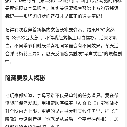
弦），D是商音（第二弦）以此类推。新手最容易犯的错就
是死记硬背字母顺序，其实关键要观察琴谱上方的
五线谱
标记
——那些蝌蚪状的音符才是真正的通关密码！
记得有次我穿着新换的玄色长袍去弹奏，结果NPC突然
说"公子琴音太急"，吓得我赶紧换上月白儒衫。后来才明
白，不同季节和时辰弹奏相同琴谱会有不同效果，冬天适
合弹《梅花三弄》，夏天反而容易触发"琴声扰民"的隐藏剧
情。
隐藏要素大揭秘
老玩家都知道，字母琴谱不仅是单纯的任务道具。我在帮
派战前偶然发现，用特定顺序弹奏「A-G-D-E」能短暂提
升全队内力上限。更绝的是古琴大师支线任务里，把《广
陵散》琴谱倒着弹（也就是从最后一个字母往前推），居