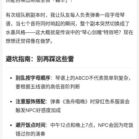
然能召唤出绝版坐骑「霜华」！
有次组队刷副本时，我让队友每人负责弹奏一段字母琴
谱，当七个音符同时响起的瞬间，整个副本突然切换成了
水墨风格——这大概就是传说中的"琴心剑魄"特效吧？现在
想想还觉得像在做梦。
避坑指南：别再踩这些雷
别乱按字母顺序
：琴谱上的ABCD不代表简单到复杂，
要根据五线谱的高低音阶判断
注意服饰搭配
：弹奏《渔舟唱晚》时穿红色系服装会
触发NPC好感度加成
避开饭点时间
：中午12点和晚上7点，NPC会因为吃饭
错过你的演奏