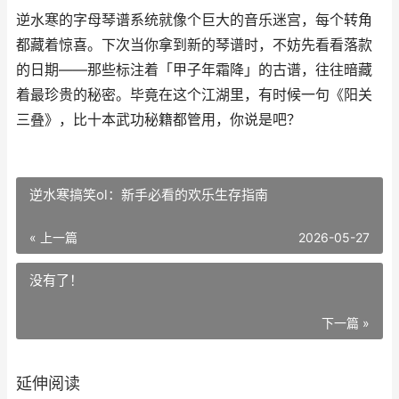
逆水寒的字母琴谱系统就像个巨大的音乐迷宫，每个转角
都藏着惊喜。下次当你拿到新的琴谱时，不妨先看看落款
的日期——那些标注着「甲子年霜降」的古谱，往往暗藏
着最珍贵的秘密。毕竟在这个江湖里，有时候一句《阳关
三叠》，比十本武功秘籍都管用，你说是吧？
逆水寒搞笑ol：新手必看的欢乐生存指南
« 上一篇
2026-05-27
没有了！
下一篇 »
延伸阅读