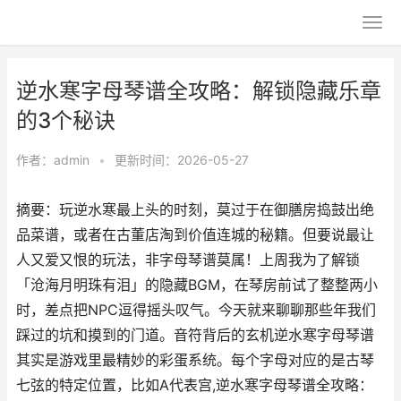
逆水寒字母琴谱全攻略：解锁隐藏乐章
的3个秘诀
作者：
admin
•
更新时间：2026-05-27
摘要：玩逆水寒最上头的时刻，莫过于在御膳房捣鼓出绝
品菜谱，或者在古董店淘到价值连城的秘籍。但要说最让
人又爱又恨的玩法，非字母琴谱莫属！上周我为了解锁
「沧海月明珠有泪」的隐藏BGM，在琴房前试了整整两小
时，差点把NPC逗得摇头叹气。今天就来聊聊那些年我们
踩过的坑和摸到的门道。音符背后的玄机逆水寒字母琴谱
其实是游戏里最精妙的彩蛋系统。每个字母对应的是古琴
七弦的特定位置，比如A代表宫,逆水寒字母琴谱全攻略：