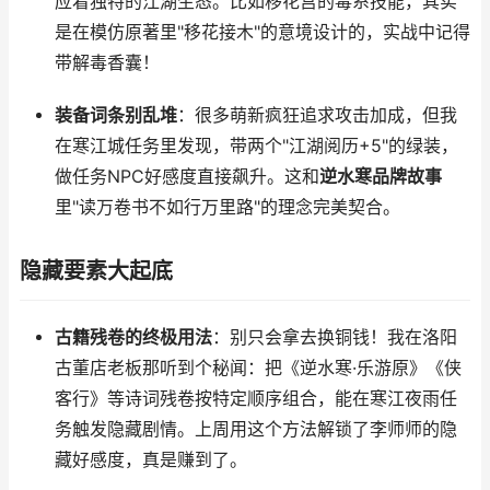
应着独特的江湖生态。比如移花宫的毒系技能，其实
是在模仿原著里"移花接木"的意境设计的，实战中记得
带解毒香囊！
装备词条别乱堆
：很多萌新疯狂追求攻击加成，但我
在寒江城任务里发现，带两个"江湖阅历+5"的绿装，
做任务NPC好感度直接飙升。这和
逆水寒品牌故事
里"读万卷书不如行万里路"的理念完美契合。
隐藏要素大起底
古籍残卷的终极用法
：别只会拿去换铜钱！我在洛阳
古董店老板那听到个秘闻：把《逆水寒·乐游原》《侠
客行》等诗词残卷按特定顺序组合，能在寒江夜雨任
务触发隐藏剧情。上周用这个方法解锁了李师师的隐
藏好感度，真是赚到了。