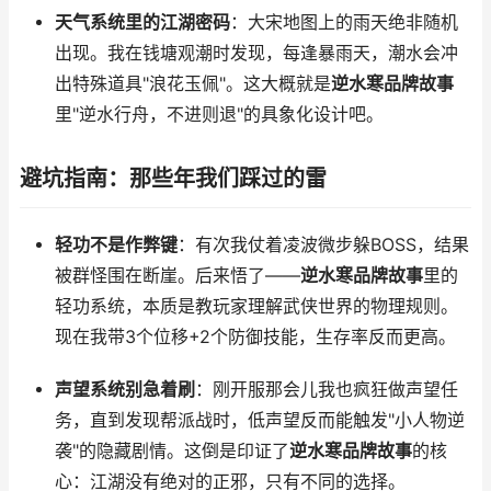
天气系统里的江湖密码
：大宋地图上的雨天绝非随机
出现。我在钱塘观潮时发现，每逢暴雨天，潮水会冲
出特殊道具"浪花玉佩"。这大概就是
逆水寒品牌故事
里"逆水行舟，不进则退"的具象化设计吧。
避坑指南：那些年我们踩过的雷
轻功不是作弊键
：有次我仗着凌波微步躲BOSS，结果
被群怪围在断崖。后来悟了——
逆水寒品牌故事
里的
轻功系统，本质是教玩家理解武侠世界的物理规则。
现在我带3个位移+2个防御技能，生存率反而更高。
声望系统别急着刷
：刚开服那会儿我也疯狂做声望任
务，直到发现帮派战时，低声望反而能触发"小人物逆
袭"的隐藏剧情。这倒是印证了
逆水寒品牌故事
的核
心：江湖没有绝对的正邪，只有不同的选择。