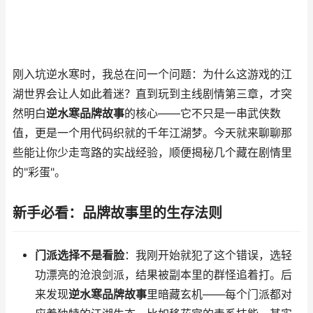
刚入坑逆水寒时，我总在问一个问题：为什么这游戏的江
湖世界会让人如此着迷？直到玩到主线剧情第三章，才突
然明白
逆水寒品牌故事
的核心——它不只是一串武侠数
值，更是一个用代码织就的千年江湖梦。今天就来聊聊那
些能让你少走弯路的实战经验，顺便揭秘几个藏在剧情里
的"彩蛋"。
新手必看：品牌故事里的生存法则
门派选择不是看脸
：我刚开始就犯了这个错误，选轻
功漂亮的沧浪剑派，结果被副本里的群怪追着打。后
来发现
逆水寒品牌故事
里暗藏玄机——每个门派都对