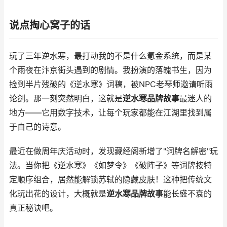
说点掏心窝子的话
玩了三年逆水寒，最打动我的不是什么氪金系统，而是某
个雨夜在汴京街头遇到的剧情。我扮演的落魄书生，因为
捡到半片残破的《逆水寒》词稿，被NPC老琴师邀请听雨
论剑。那一刻突然明白，这就是
逆水寒品牌故事
最迷人的
地方——它用数字技术，让每个玩家都能在江湖里找到属
于自己的诗意。
最近在做周年庆活动时，发现藏经阁新增了"词牌名解密"玩
法。当你把《逆水寒》《如梦令》《破阵子》等词牌按特
定顺序组合，居然能解锁苏轼的隐藏皮肤！这种把传统文
化玩出花的设计，大概就是
逆水寒品牌故事
能长盛不衰的
真正秘诀吧。