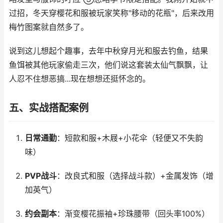
过招，冬天穿樱花和服被玩家笑称"移动的花瓶"，后来改用
梅竹图案就自然多了。
说到这儿想起个趣事，去年中秋穿月光和服去钓鱼，结果
鱼饵被其他玩家偷走三次，他们说这套装太仙气飘飘，让
人忍不住想恶搞...现在想想还挺怀念的。
五、实战搭配案例
日常通勤
：短款和服+木屐+小花伞（轻便又不失韵
味）
PVP战斗
：改良式和服（选择战斗款）+金属发饰（增
加英气）
约会副本
：渐变樱花振袖+珍珠腰带（回头率100%）