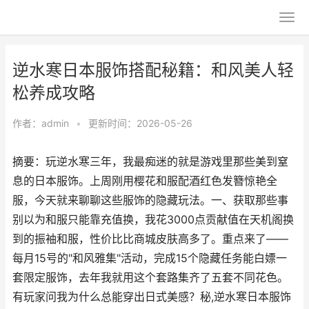
逆水寒日本服饰搭配秘籍：和风美人轻
松养成攻略
作者：
admin
•
更新时间：2026-05-26
摘要：玩逆水寒三年，我最痴迷的就是游戏里那些美到窒
息的日本服饰。上周刚用樱花和服配酒红色发簪惊艳全
服，今天就来聊聊这些服饰的隐藏玩法。一、获取那些事
别以为和服只能靠充值换，我花3000点贡献值在天机阁换
到的振袖和服，性价比比商城皮肤高多了。重点来了——
每月15号的"和风雅集"活动，完成15个隐藏任务能白嫖一
套限定服饰，去年我就用这个套路集齐了五套不同花色。
有玩家问我为什么总能穿出日式美感？秘,逆水寒日本服饰