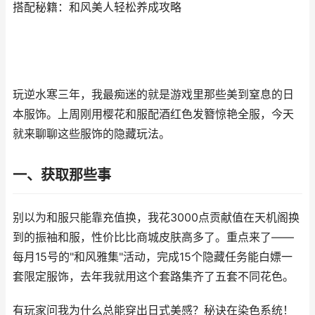
搭配秘籍：和风美人轻松养成攻略
玩逆水寒三年，我最痴迷的就是游戏里那些美到窒息的日
本服饰。上周刚用樱花和服配酒红色发簪惊艳全服，今天
就来聊聊这些服饰的隐藏玩法。
一、获取那些事
别以为和服只能靠充值换，我花3000点贡献值在天机阁换
到的振袖和服，性价比比商城皮肤高多了。重点来了——
每月15号的"和风雅集"活动，完成15个隐藏任务能白嫖一
套限定服饰，去年我就用这个套路集齐了五套不同花色。
有玩家问我为什么总能穿出日式美感？秘诀在染色系统！