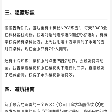
三、隐藏彩蛋
偷偷告诉你们，游戏里有个神秘NPC"织雪"，每天20:00会
在枫林客栈刷新。找她对话时连续选"和服文化"选项，有概
率获得稀有染料配方。上周我用这个方法搞到了限定的雪
月白染料，现在全服只有7个人拥有。
还有个冷知识：穿和服时点击"鞠躬"动作，会触发特殊动
画。我曾穿着樱花和服在樱花树下连鞠躬三次，直接触发
了隐藏剧情，获得了永久樱花飘落特效。
四、避坑指南
新手最容易踩雷的三个误区：①盲目追求华丽花纹 ②忽
略发型与服饰的呼应 ③忽略季节限定搭配。我刚开始就中