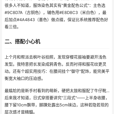
很多人不知道，服饰染色其实有"黄金配色公式"：主色选
#9C8D7A（古铜色），辅色用#E8D8C3（米白色），最
后加点#4A4843（墨色）做点缀，保证比系统推荐配色好
看三倍。
二、搭配小心机
上个月和帮派去枫叶谷拍照，发现穿樱花振袖要避开浅色
发型。我特意把长发染成鸦青色，反而衬得和服花纹更灵
动。还有个超实用技巧：在腰间挂个"御守"配饰，能完美平
衡宽大袖口的压迫感。
最尴尬的是新手村看到的萌新，硬把太鼓和服配了牛仔靴...
后来我才知道，日式穿搭要讲究"三段式"——上半身收腰，
腰下留10cm飘带，脚踝处露出5cm袜边，这种若隐若现的
层次感才是精髓。