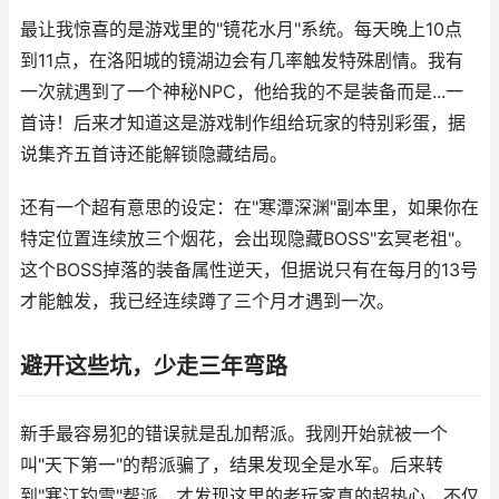
最让我惊喜的是游戏里的"镜花水月"系统。每天晚上10点
到11点，在洛阳城的镜湖边会有几率触发特殊剧情。我有
一次就遇到了一个神秘NPC，他给我的不是装备而是...一
首诗！后来才知道这是游戏制作组给玩家的特别彩蛋，据
说集齐五首诗还能解锁隐藏结局。
还有一个超有意思的设定：在"寒潭深渊"副本里，如果你在
特定位置连续放三个烟花，会出现隐藏BOSS"玄冥老祖"。
这个BOSS掉落的装备属性逆天，但据说只有在每月的13号
才能触发，我已经连续蹲了三个月才遇到一次。
避开这些坑，少走三年弯路
新手最容易犯的错误就是乱加帮派。我刚开始就被一个
叫"天下第一"的帮派骗了，结果发现全是水军。后来转
到"寒江钓雪"帮派，才发现这里的老玩家真的超热心，不仅