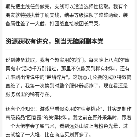
期先把主线任务做完，支线可以适当选择性接取。我有个
朋友就特别执着于刷支线，结果等级掉队了整整两级，装
备属性差了一大截，打团战直接被团长骂哭。
资源获取有讲究，别当无脑刷副本党
说到装备获取，我有个超实用的窍门。每天晚上八点的"幽
冥鬼市"活动千万别错过，那里不仅能买到稀有材料，还有
几率刷出传说中的"逆鳞碎片"。这玩意儿兑换的武器特效简
直绝了，我第一次换到时整个服务器都炸了，现在看还是
服务器里的稀有存在。
还有个冷知识：游戏里看似没用的"枯萎桃花"，其实是制作
高级药品"回春露"的关键材料。我之前在野外采集时，跟着
一个大佬学会了望气术，看到远处山坡上有粉色光晕，过
去就捡了一大堆，比在商店买划算多了。