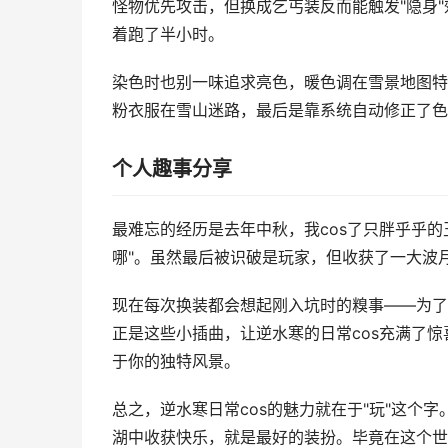
怪物优先攻击，但换成乞丐装反而能触发"隐身"
着跑了半小时。
染色时也别一味追求亮色，暖色调在雪景地图特
粉衣服在雪山迷路，最后是靠系统自动修正了色
个人趣事分享
最难忘的经历是去年中秋，我cos了只胖乎乎的
哪"。虽然最后被识破是玩家，但收获了一大波
现在每次换装都会想起刚入坑时的糗事——为了
正是这些小插曲，让逆水寒的日常cos充满了惊
于你的独特风景。
总之，逆水寒日常cos的魅力就在于"玩"这个
湖中收获快乐，就是最好的装扮。毕竟在这个世