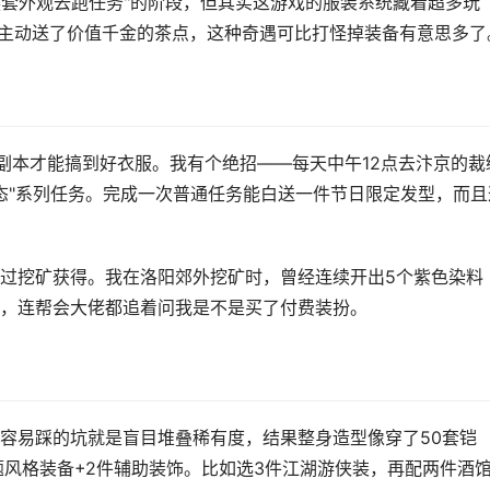
换套外观去跑任务"的阶段，但其实这游戏的服装系统藏着超多玩
PC主动送了价值千金的茶点，这种奇遇可比打怪掉装备有意思多了
肝副本才能搞到好衣服。我有个绝招——每天中午12点去汴京的裁
百态"系列任务。完成一次普通任务能白送一件节日限定发型，而且
过挖矿获得。我在洛阳郊外挖矿时，曾经连续开出5个紫色染料
，连帮会大佬都追着问我是不是买了付费装扮。
容易踩的坑就是盲目堆叠稀有度，结果整身造型像穿了50套铠
主题风格装备+2件辅助装饰。比如选3件江湖游侠装，再配两件酒