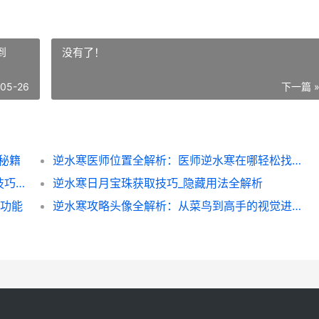
到
没有了！
-05-26
下一篇 
秘籍
逆水寒医师位置全解析：医师逆水寒在哪轻松找到
逆水寒庄园保龄球全攻略：新手必看的隐藏技巧与实战心得
逆水寒日月宝珠获取技巧_隐藏用法全解析
藏功能
逆水寒攻略头像全解析：从菜鸟到高手的视觉进阶指南