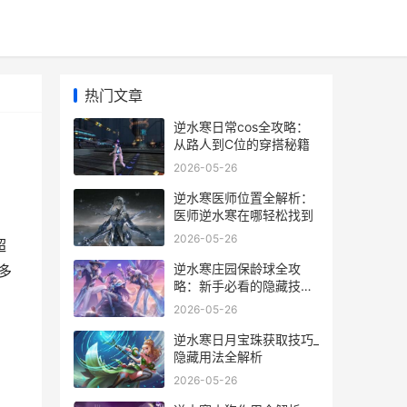
热门文章
逆水寒日常cos全攻略：
从路人到C位的穿搭秘籍
2026-05-26
逆水寒医师位置全解析：
医师逆水寒在哪轻松找到
2026-05-26
超
逆水寒庄园保龄球全攻
多
略：新手必看的隐藏技巧
与实战心得
2026-05-26
逆水寒日月宝珠获取技巧_
隐藏用法全解析
2026-05-26