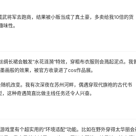
成威武将军去跑商，结果被小贩当成了真土豪，多卖给我10倍的货
趣味性。
丝绸长裙会触发"水花涟漪"特效，穿粗布衣服则会溅起泥点。我
墨画般的效果，被官方收录进了cos作品展。
着会随机改变。我有次深夜在苏州河畔，偶遇穿现代旗袍的古代书
造型，这种奇遇简直比做主线任务还令人兴奋。
游戏里有个超实用的"环境适配"功能。比如在野外穿得太华丽会