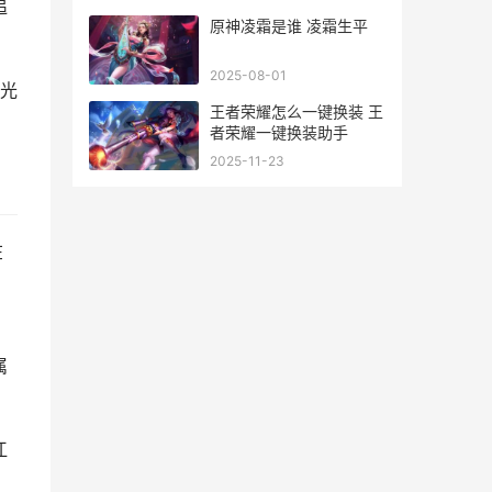
追
原神凌霜是谁 凌霜生平
2025-08-01
光
王者荣耀怎么一键换装 王
者荣耀一键换装助手
2025-11-23
在
。
属
江