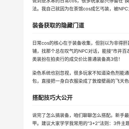
说到逆水寒的日常cos，很多玩家都只停留在"
法。我自己就因为在茶馆cos成乞丐装，被N
装备获取的隐藏门道
日常cos的核心在于装备收集，但别以为非得
铺，找那个总在叹气的NPC对话，能接"市井
类装扮在拍卖行的成交价比普通装备高3倍！
染色系统也别忽视，很多玩家不知道染色剂能通
包，直接把一身白衣服染成了敦煌壁画的飞天色
搭配技巧大公开
说完了怎么搞装备，咱们聊聊怎么搭配。新手最
甲。建议大家学学我常用的"3+2"法则：3件