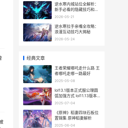
逆水寒内城站位全解析：
新手必看的隐藏技巧和实
战心得
2026-05-21
逆水寒拉手亲嘴全攻略：
浪漫互动技巧大揭秘
2026-05-24
经典文章
曾
王者荣耀哪吒走什么路 王
者哪吒走哪一路最好
2025-05-08
lol13.1版本正式服公理圆
弧加强方式 lol11.13版本
更新公告
2025-07-04
《原神》稻妻四块石板位
置锦集 原神稻妻解析
被
2025-06-04