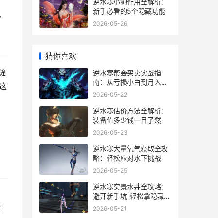
逆水寒小狗作用全解析：
新手必看的5个隐藏功能
。
2026-05-26
猜你喜欢
缝
逆水寒帮会买卖实战指
南：从亏损小白到月入碎
这
银5000万
2026-05-22
逆水寒估价方法全解析：
装备值多少钱一目了然
2026-05-23
逆水寒大量氧气获取全攻
略：轻松应对水下挑战
2026-05-25
逆水寒实景水井全攻略：
避开新手坑_轻松拿隐藏奖
励_
馆
2026-05-21