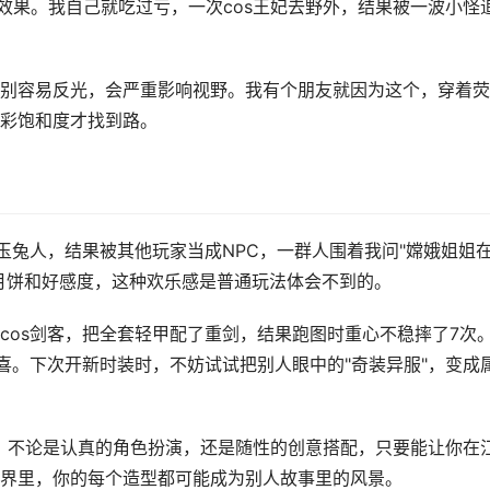
效果。我自己就吃过亏，一次cos王妃去野外，结果被一波小怪
别容易反光，会严重影响视野。我有个朋友就因为这个，穿着荧
彩饱和度才找到路。
玉兔人，结果被其他玩家当成NPC，一群人围着我问"嫦娥姐姐
月饼和好感度，这种欢乐感是普通玩法体会不到的。
cos剑客，把全套轻甲配了重剑，结果跑图时重心不稳摔了7次
喜。下次开新时装时，不妨试试把别人眼中的"奇装异服"，变成
字。不论是认真的角色扮演，还是随性的创意搭配，只要能让你在
界里，你的每个造型都可能成为别人故事里的风景。