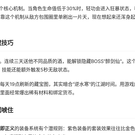
这个核心机制。当角色生命值低于30%时，轻功会进入狂暴状态，
是靠这个机制从敌方包围圈里单刷出一片天，现在想起来还浑身
藏技巧
。连续三天送他不同品质的酒，能解锁隐藏BOSS"醉剑仙"。这
风，技能还能额外触发5秒无敌状态。
每天19点刷新的藏宝图，其实暗合"逆水寒"的江湖时间。用游戏
里面经常爆出稀有材料和绑定货币。
据唬住
即正义
的装备系统有个潜规则：紫色装备的套装效果往往比金色