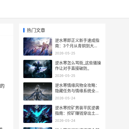
热门文章
逆水寒即正义新手速成指
南：3个月从青铜到大神
的进阶秘籍
2026-05-25
逆水寒怎么骂街_这些骚操
作让对手直接破防_
2026-05-25
，
逆水寒情缘风物全攻略：
的
隐藏任务与情缘系统全解
析
2026-05-24
逆水寒挖矿男装平民逆袭
指南：挖矿赚钱穿出土豪
范
2026-05-24