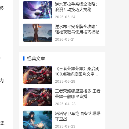
逆水寒拉手亲嘴全攻略：
移
浪漫互动技巧大揭秘
起
2026-05-24
逆水寒平安令牌全攻略：
轻松获取与使用技巧揭秘
2026-05-21
经典文章
个
《王者荣耀荣耀》桑启刷
100点熟练度图片文字教
程 王者荣耀荣耀典藏皮肤
内
2025-06-29
排名
王者荣耀哪里直播多 王者
荣耀一般哪里直播
2025-04-28
塔塔守卫军绝顶阵型 塔塔
守卫战
更
2025-09-23