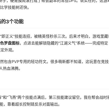
新手，硬是摸爬滚打成了帮会副本的常驻DPS。说实在的，这游
比学技能树还快。
的3个功能
"即正义"技能连招，被精英怪秒杀三次。后来才明白，游戏里藏
色罗盘图标
，点进去能解锁隐藏的"江湖义气"系统——完成特定
限定外观。
然包含PVP专用的轻功符文。很多萌新都不知道，这玩意在竞技
让人热血沸腾。
阵"和"飞燕"两个技能点满后，第三技能建议留空。我在帮会战时
技能，靠着超长控制链反杀对面输出。