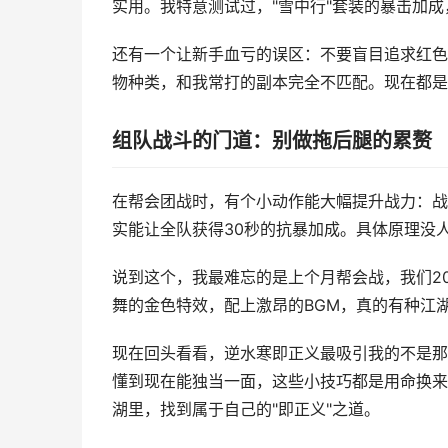
实用。我特意测试过，"雪中行"套装的暴击加成
还有一个让新手血亏的误区：不要盲目追求红色
物种类，和我常打的副本完全不匹配。现在都是
组队战斗的门道：别做拖后腿的累赘
在帮会团战时，有个小动作能大幅提升战力：战
实能让全队获得30秒的抗暴加成。具体原理没
说到这个，我最难忘的是上个月帮会战，我们20
舞的金色特效，配上激昂的BGM，真的有种江
现在回头看看，逆水寒即正义最吸引我的不是那
懂到现在能独当一面，这些小技巧都是用命换来
湖里，找到属于自己的"即正义"之道。