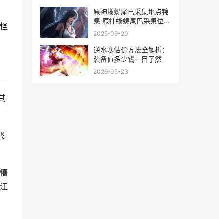
原神蜥蜴尾巴采集地点锦
集 原神蜥蜴尾巴采集位置
怪
一览
2025-09-20
逆水寒估价方法全解析：
装备值多少钱一目了然
2026-05-23
其
飞
懵
江