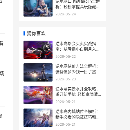
戏
逆水寒口哨动嘴技巧全解
析：轻松掌握高玩隐藏玩
法
2026-05-24
猜你喜欢
着
逆水寒帮会买卖实战指
南：从亏损小白到月入碎
银5000万
2026-05-22
逆水寒估价方法全解析：
装备值多少钱一目了然
场
2026-05-23
逆水寒实景水井全攻略：
避开新手坑_轻松拿隐藏奖
励_
2026-05-21
逆水寒内城站位全解析：
就
新手必看的隐藏技巧和实
战心得
2026-05-21