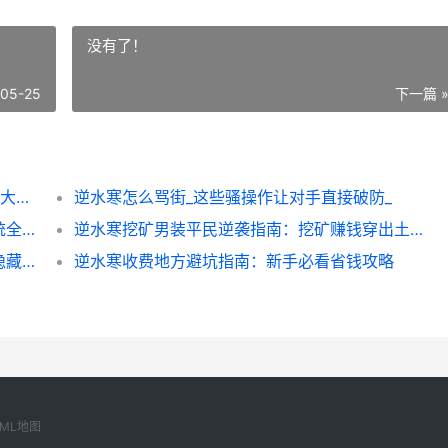
没有了！
-05-25
下一篇 
逆水寒即正义新手速成指南：3个月从青铜到大神的进阶秘籍
逆水寒怎么骂街_这些骚操作让对手直接破防_
逆水寒情缘风物全攻略：隐藏任务与情缘系统全解析
逆水寒挖矿男装平民逆袭指南：挖矿赚钱穿出土豪范
逆水寒口哨动嘴技巧全解析：轻松掌握高玩隐藏玩法
逆水寒收费地方避坑指南：新手必看省钱攻略
XML地图