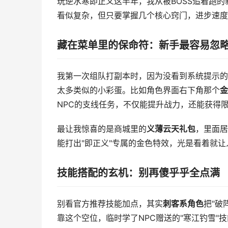
玩逆水寒即正义这半年，我从被BOSS追着跑的
看似复杂，但只要掌握几个核心窍门，进步速度
藏在菜单里的保命符：新手最容易忽略
我第一次组队打副本时，因为没看到系统提示的
太多类似的小彩蛋。比如角色界面右下角那个
金
NPC的支线任务，不仅能提升战力，还能获得
最让我惊喜的是商城里的
义薄云天礼包
，里面居
能打出"即正义"专属的金色特效，光是看着就
技能搭配的玄机：别再傻乎乎全点满
别看官方推荐技能加点，其实
刺客系角色
把"破
靠这个空位，临时学了NPC赠送的"寒江钓雪"