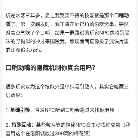
玩逆水寒三年多，最让我哭笑不得的技能就是那个
口哨动
嘴
了。第一次触发时，我正蹲在酒馆角落偷吃烤串，突然
对着空气吹了个口哨，结果一群路过的玩家NPC像嗅到腥
味的野狗似的冲过来围殴我，那场面简直像极了武侠片里
的江湖追杀戏码。
口哨动嘴的隐藏机制你真会用吗？
很多玩家以为这个技能只是单纯吸引敌人，其实它暗藏三
层效果：
1.
基础引怪
：普通NPC听到口哨会跑过来找你麻烦
2.
特殊互动
：某些戴斗笠的神秘NPC会主动找你交易（我
曾用这个在洛阳城收过300两的梅花镖）