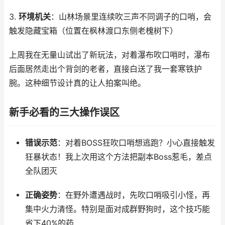
3.
环境机关
：山林场景里连续吹三声不同调子的口哨，会
触发隐藏宝箱（位置在枫林渡口东侧老槐树下）
上周我在无量山试出了新玩法，对着瀑布吹口哨时，瀑布
后面居然走出个背剑的老者，直接白送了我一套寒铁护
腕。这种细节设计真的让人拍案叫绝。
新手必看的三大操作误区
错误示范
：对着BOSS狂吹口哨想逃跑？小心直接触发
狂暴状态！我上次用这个方法把副本Boss惹毛，差点
全队团灭
正确姿势
：在野外遭遇战时，先吹口哨吸引小怪，再
集中火力清怪。特别是面对成群野狗时，这个技巧能
省下40%的药