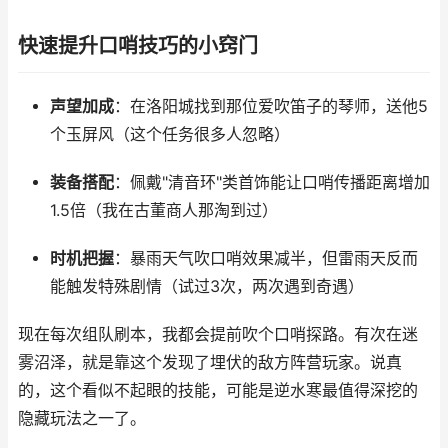
快速提升口哨技巧的小窍门
声望加成
：在洛阳城找到那位爱吹笛子的琴师，送他5
个玉屏风（这个任务很多人忽略）
装备搭配
：佩戴"清音环"类首饰能让口哨传播距离增加
1.5倍（我在古董商人那淘到过）
时机把握
：暴雨天气吹口哨效果减半，但雷雨天反而
能触发特殊剧情（试过3次，两次遇到奇遇）
现在每次组队刷本，我都会提前吹个口哨探路。有次在迷
雾沼泽，就是靠这个发现了埋伏的敌方阵营玩家。说真
的，这个看似不起眼的技能，可能是逆水寒最值得深挖的
隐藏玩法之一了。