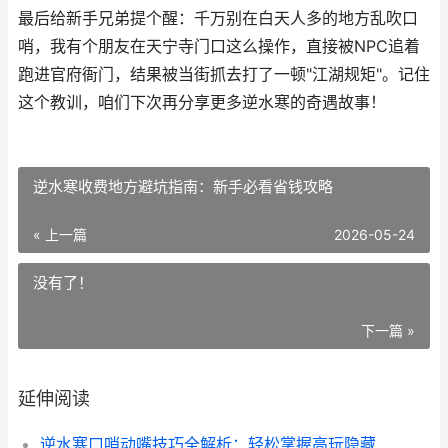
最后给新手兄弟提个醒：千万别在白天人多的地方乱吹口
哨，我有个朋友在天宁寺门口这么操作，直接被NPC追着
跑进官府衙门，结果被当街抓去打了一顿"江湖规矩"。记住
这个教训，咱们下次再分享更多逆水寒的奇遇故事！
逆水寒收费地方避坑指南：新手必看省钱攻略
« 上一篇
2026-05-24
没有了！
下一篇 »
延伸阅读
逆水寒口哨动嘴技巧全解析：轻松掌握高玩隐藏玩法