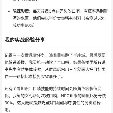
隐藏彩蛋
：每天凌晨3点在码头吹口哨，有概率遇到醉
酒的水匪，他们会以半价卖你稀有材料（亲测过5次，
成功率60%）
我的实战经验分享
记得有一次做悬赏任务，追着目标跑了半座城。最后发现
他躲进茶楼，我灵机一动吹了个口哨，结果茶楼里所有说
书先生突然集体咳嗽，从屏风后窜出三个蒙面人把目标围
住——这招比直接打架省事多了。
还有个冷知识：口哨技能的持续时间会随角色容貌值变
化。我练的女丐帮每次吹口哨，NPC追来的速度比男号快
30%。这大概就是游戏里对"倾国倾城"属性的另类诠释
吧。