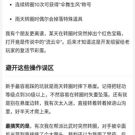
连续转圈10次可获得"伞舞生风"称号
雨天转圈时偶尔会掉落特殊道具
我有个朋友更离谱，某天在转圈时突然掉出个红色宝箱，
打开竟是传说中的"流云伞"。后来才知道这是开发组留给老
玩家的复活节彩蛋。
避开这些操作误区
新手最容易踩的坑就是雨天转圈时摔下悬崖。记得把轻功
等级点到30级以上，不然容易在转圈时失重坠落。还有就
是别在悬崖边转，我有次太入迷，直接转着转着掉进山沟
里，好半天才爬上来。
最搞笑的是
，有次我在帮派比武时突然转圈，对手被伞面
反光晃到直接摔了个大跟头。裁判还以为我用了禁药，后