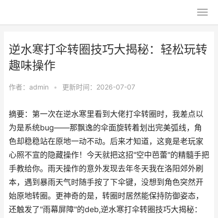
逆水寒打伞转圈技巧大揭秘：轻松玩转
趣味操作
作者：
admin
•
更新时间：2026-07-07
摘要：第一次在逆水寒里看到大佬打伞转圈时，我差点以
为是系统bug——那飘逸的伞面旋转着划出完美弧线，角
色却稳稳站在原地一动不动。后来才知道，这竟是老玩家
心照不宣的隐藏操作！今天就把这招"空中芭蕾"的精髓手把
手教给你。雨天操作的意外发现去年冬天我在洛阳郊外刷
本，遇到暴雨天气时随手按了下伞键，没想到角色突然开
始原地转圈。更神奇的是，转圈时居然能保持防御姿态，
还触发了"雨幕屏障"的deb,逆水寒打伞转圈技巧大揭秘：