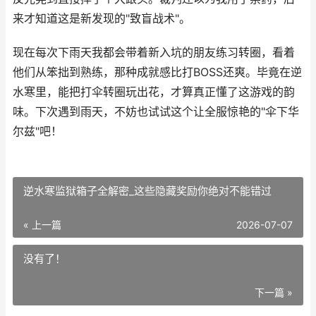
来才知道这是新发现的"致盲战术"。
现在每次下雨天我都会带着新入坑的朋友练习转圈，看着
他们从笨拙到熟练，那种成就感比打BOSS还爽。毕竟在逆
水寒里，能把打伞转圈玩出花，才算真正懂了这游戏的韵
味。下次遇到雨天，不妨也试试这个让全服惊艳的"伞下华
尔兹"吧！
逆水寒监狱箱子全解密_这些隐藏奖励你绝对不能错过
« 上一篇
2026-07-07
没有了！
下一篇 »