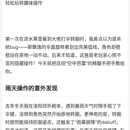
轻松玩转趣味操作
第一次在逆水寒里看到大佬打伞转圈时，我差点以为是系
统bug——那飘逸的伞面旋转着划出完美弧线，角色却稳
稳站在原地一动不动。后来才知道，这竟是老玩家心照不
宣的隐藏操作！今天就把这招"空中芭蕾"的精髓手把手教给
你。
雨天操作的意外发现
去年冬天我在洛阳郊外刷本，遇到暴雨天气时随手按了下
伞键，没想到角色突然开始原地转圈。更神奇的是，转圈
时居然能保持防御姿态，还触发了"雨幕屏障"的debuff。