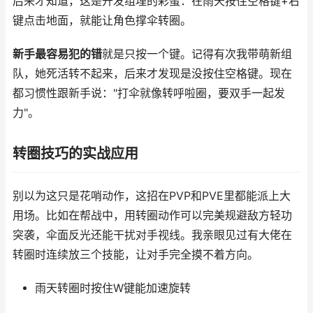
后来才知道，这是开发组埋的彩蛋：在雨天按住空格键+右
键点击地面，就能让角色撑伞转圈。
新手最容易犯的错
就是只按一个键。记得有次我带萌新组
队，她死活转不起来，后来才发现是没按住空格键。现在
都习惯性跟新手说："打伞就像转呼啦圈，要双手一起发
力"。
转圈技巧的实战应用
别以为这只是花哨动作，这招在PVP和PVE里都能派上大
用场。比如在帮战中，用转圈动作可以完美规避敌方轻功
突袭，伞面反光还能干扰对手视线。我亲眼见过有大佬在
转圈时连续放三个技能，让对手完全摸不着方向。
雨天转圈时按住W键能加速旋转