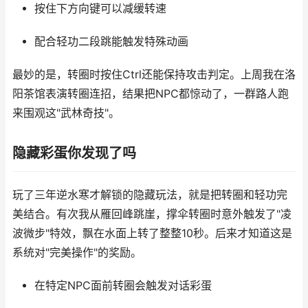
按住下方向键可以减缓转速
配合轻功二段跳能触发特殊动画
最妙的是，转圈时按住Ctrl还能保持攻击判定。上周我在洛
阳茶馆表演转圈连招，结果把NPC都惊动了，一群路人跑
来围观这"武林奇技"。
隐藏彩蛋你发现了吗
玩了三年逆水寒才解锁的隐藏玩法，就是把转圈和轻功完
美结合。有次我从雁回峰跳崖，撑伞转圈时意外触发了"凌
波微步"特效，飘在水面上转了整整10秒。后来才知道这是
系统对"完美操作"的奖励。
在特定NPC面前转圈会触发对话彩蛋