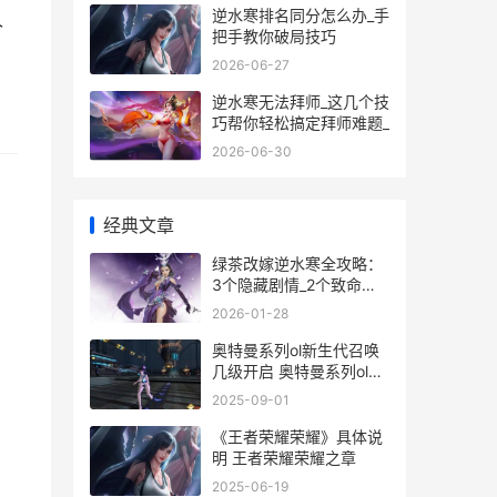
逆水寒排名同分怎么办_手
个
把手教你破局技巧
2026-06-27
逆水寒无法拜师_这几个技
巧帮你轻松搞定拜师难题_
2026-06-30
经典文章
绿茶改嫁逆水寒全攻略：
3个隐藏剧情_2个致命误
区全解析
2026-01-28
奥特曼系列ol新生代召唤
几级开启 奥特曼系列ol新
生代召唤多少级开启-
2025-09-01
《王者荣耀荣耀》具体说
明 王者荣耀荣耀之章
2025-06-19