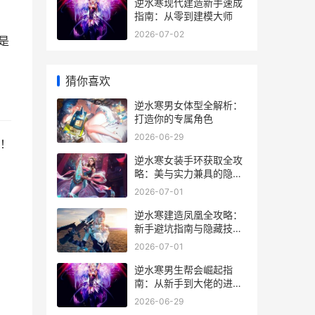
逆水寒现代建造新手速成
指南：从零到建模大师
2026-07-02
是
猜你喜欢
逆水寒男女体型全解析：
打造你的专属角色
2026-06-29
！
逆水寒女装手环获取全攻
略：美与实力兼具的隐藏
玩法
2026-07-01
逆水寒建造凤凰全攻略：
新手避坑指南与隐藏技巧
大公开
2026-07-01
逆水寒男生帮会崛起指
南：从新手到大佬的进阶
秘籍
2026-06-29