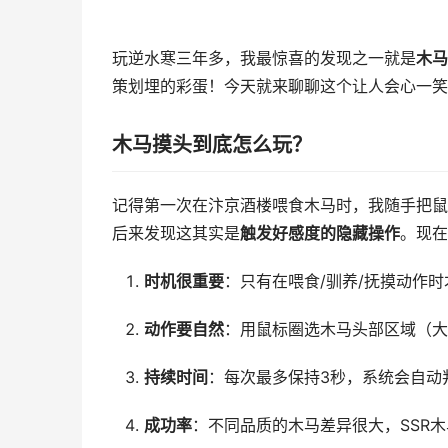
玩逆水寒三年多，我最惊喜的发现之一就是
木马
策划埋的彩蛋！今天就来聊聊这个让人会心一笑
木马摸头到底怎么玩？
记得第一次在汴京酒楼喂食木马时，我随手把鼠
后来发现这其实是
触发好感度的隐藏操作
。现在
时机很重要
：只有在喂食/驯养/抚摸动作
动作要自然
：用鼠标圈选木马头部区域（大
持续时间
：每次最多保持3秒，系统会自动
成功率
：不同品质的木马差异很大，SSR木