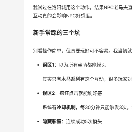
我试过在洛阳城用这个动作，结果NPC老马夫直
互动真的会影响NPC好感度。
新手常踩的三个坑
别看操作简单，但真要玩好可不容易。我当初就
误区1
：以为所有坐骑都能摸头
其实只有
木马系列
有这个互动，很多玩家对
误区2
：疯狂点击就能刷好感
系统有
冷却机制
，每30分钟只能触发3次，
隐藏彩蛋
：连续成功5次摸头