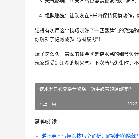
天气影响
：雨天木马更容易触发撒娇动作，
组队秘技
：让队友在5米内保持抚摸动作，能
记得有次用这个技巧哄好了一匹暴脾气的烈焰驹
你解锁了隐藏成就"马圈暖男"！
玩了这么久，最深的体会就是逆水寒的细节设计
玩家感受到江湖的烟火气。下次骑马逛街时，不
逆水寒白狐兑换全攻略：新手必看的隐藏技巧
« 上一篇
2026
延伸阅读
逆水寒木马摸头技巧全解析：解锁超萌隐藏