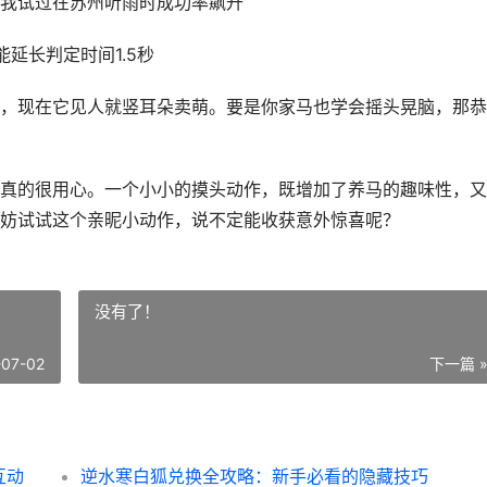
我试过在苏州听雨时成功率飙升
延长判定时间1.5秒
，现在它见人就竖耳朵卖萌。要是你家马也学会摇头晃脑，那恭
真的很用心。一个小小的摸头动作，既增加了养马的趣味性，又
妨试试这个亲昵小动作，说不定能收获意外惊喜呢？
没有了！
-07-02
下一篇 
互动
逆水寒白狐兑换全攻略：新手必看的隐藏技巧