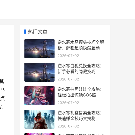
热门文章
逆水寒木马摸头技巧全解
析：解锁超萌隐藏互动
2026-07-02
逆水寒白狐兑换全攻略：
新手必看的隐藏技巧
2026-07-02
其
逆水寒拍照娃娃全攻略：
马
轻松拍出惊艳COS照
点
2026-07-02
,
逆水寒礼盒售卖全攻略：
快速赚金技巧大揭秘_
2026-07-02