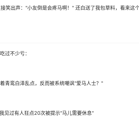
接笑出声："小友倒是会疼马啊！" 还白送了我包草料，看来这
吃过不少亏：
着青鸾白泽乱点，反而被系统嘲讽"爱马人士？"
我见过有人狂点20次被提示"马儿需要休息"