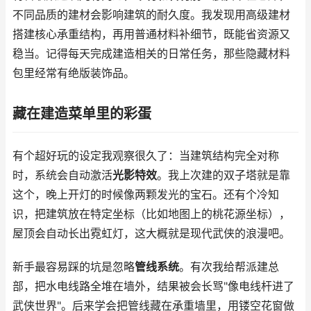
不同品质的建材会影响建筑的耐久度。我发现用高级建材
搭建核心承重结构，再用普通材料补细节，既能省资源又
稳当。记得每天完成建造相关的日常任务，那些隐藏材料
包里经常有绝版装饰品。
藏在建造菜单里的彩蛋
有个超好玩的设定我观察很久了：当建筑结构完全对称
时，系统会自动激活
光影特效
。我上次建的双子塔就是靠
这个，晚上开灯的时候像两颗发光的宝石。还有个冷知
识，把建筑放在特定坐标（比如地图上的桃花源坐标），
屋顶会自动长出霓虹灯，这大概就是现代武侠的浪漫吧。
新手最容易踩的坑是忽略
管线系统
。有次我给帮派建总
部，把水电线路全堆在墙外，结果被会长骂"像电线杆进了
武侠世界"。后来学会把管线藏在承重墙里，用镂空花窗做