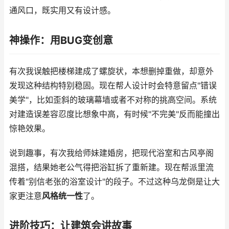
通风口，既实用又有设计感。
神操作：用BUG变创意
有次我误触把楼梯建成了螺旋状，本想删掉重做，却意外
发现这种结构特别稳固。现在帮人设计时会特意留点"错误
美学"，比如歪斜的玻璃幕墙或者不对称的挑高空间。系统
对建造误差容忍度比想象中高，有时候"不完美"反而能撞出
惊艳效果。
说到趣事，有次我给师妹建婚房，把现代浴室和古风亭阁
混搭，结果她老公气得把浴缸拆了重新建。现在帮派里流
传着"别信老张的浴室设计"的段子。不过这种乌龙倒是让大
家更注意
风格统一性
了。
进阶技巧：让建筑会讲故事