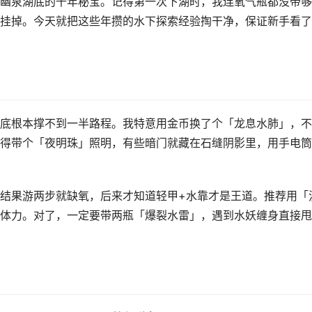
幽泉湖底的千年秘宝。记得第一次下湖时，我连氧气瓶都没带够
挂掉。今天就把这些年攒的水下探索经验掏干净，保证新手看了
底根本撑不到一半路程。我特意用金币换了个「龙息水肺」，不
得带个「夜明珠」照明，有些暗门就藏在石缝阴影里，用手电筒
结果游两步就缺氧，后来才知道轻甲+水靠才是王道。推荐用「
体力。对了，一定要带两瓶「爆裂水雷」，遇到水妖缠身直接甩