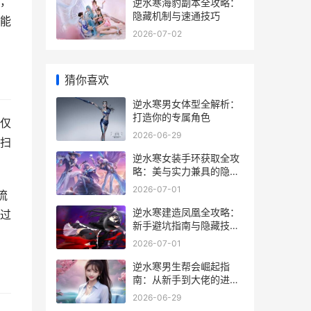
，
逆水寒海豹副本全攻略：
隐藏机制与速通技巧
能
2026-07-02
猜你喜欢
逆水寒男女体型全解析：
打造你的专属角色
仅
2026-06-29
扫
逆水寒女装手环获取全攻
略：美与实力兼具的隐藏
玩法
2026-07-01
流
逆水寒建造凤凰全攻略：
过
新手避坑指南与隐藏技巧
大公开
2026-07-01
逆水寒男生帮会崛起指
南：从新手到大佬的进阶
秘籍
2026-06-29