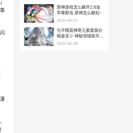
」
原神游戏怎么解开2.8金
靠
苹果群岛 原神怎么解封-
2025-09-01
与平精英神奇元素套装价
闪
格是多少 神秘领域和平精
英
2025-06-29
C
瀑
、
要