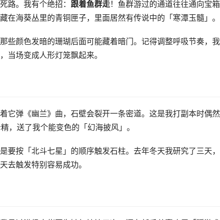
死路。我有个绝招：
跟着鱼群走
！鱼群游过的通道往往通向宝箱
藏在海葵丛里的青铜匣子，里面居然有传说中的「寒潭玉髓」。
那些颜色发暗的珊瑚后面可能藏着暗门。记得调整呼吸节奏，我
，当场变成人形灯笼飘起来。
着它弹《幽兰》曲，石壁会裂开一条密道。这是我打副本时偶然
母精，送了我个能变色的「幻海披风」。
是要按「北斗七星」的顺序触发石柱。去年冬天我研究了三天，
天去触发特别容易成功。