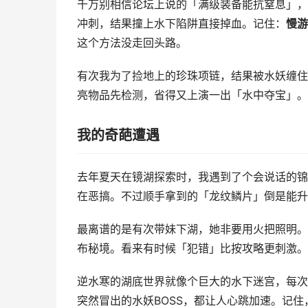
千万别相信论坛上说的「满级装备能抗窒息」，
冲刺，结果撞上水下陷阱直接掉血。记住：
慢游
这个方法没走回头路。
有次我为了捡地上的珍珠项链，结果被水妖缠住
亮物品先检测，省得又上演一出「水中夺宝」。
我的奇葩遭遇
去年夏天在镜湖探索时，我遇到了个会说话的锦
在恶搞。不过顺手拿到的「龙纹鳞片」倒是能升
最离谱的是有次带妹下湖，她非要用火把照明。
布秘境。看来有时候「犯错」比按攻略更刺激。
逆水寒的湖底世界就像个巨大的水下迷宫，每次
突然冒出的水妖BOSS，都让人心跳加速。记