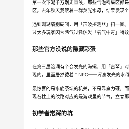
第一次下湖千万别走直线，那些气泡密集区都是
区。去年秋天我跟着一群荧光水母，结果发现个
遇到珊瑚墙别硬闯，用「声波探测器」扫一圈。
过太多玩家因为憋气过猛触发「氧气中毒」特效
那些官方没说的隐藏彩蛋
在第三层溶洞有个会发光的海螺，用「古琴」对
现的，里面居然藏着个NPC——浑身发光的水
最惊喜的是水底祭坛的机关，不是靠蛮力砸，而
现石柱上的纹路对应的是游戏里的节气，立春那
初学者常踩的坑