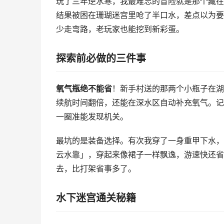
玩了三年逆水寒，我最难忘的冒险就是那个藏在
结果被困在珊瑚迷宫里呛了半口水，差点以为要
少走弯路，老玩家也能挖到新彩蛋。
探索前必做的三件事
氧气瓶绝不能省
！新手村送的那两个小瓶子在湖
续航时间翻倍，还能在深水区自动补充氧气。记
一圈准能发现机关。
最坑的是装备选择。有次我穿了一身重甲下水，
云水靠」，穿起来像裙子一样飘逸，游速快还省
去，比打架省事多了。
水下迷宫通关秘籍