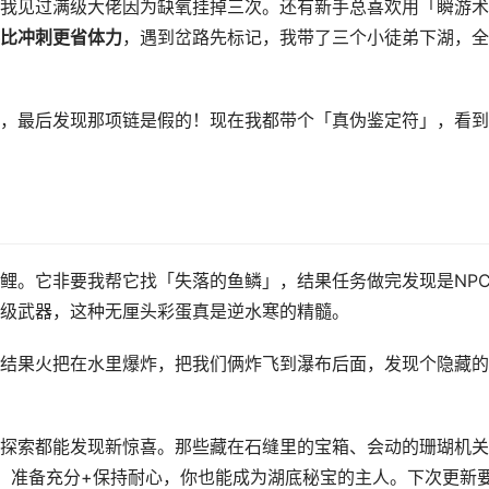
我见过满级大佬因为缺氧挂掉三次。还有新手总喜欢用「瞬游术
比冲刺更省体力
，遇到岔路先标记，我带了三个小徒弟下湖，全
，最后发现那项链是假的！现在我都带个「真伪鉴定符」，看到
鲤。它非要我帮它找「失落的鱼鳞」，结果任务做完发现是NP
级武器，这种无厘头彩蛋真是逆水寒的精髓。
结果火把在水里爆炸，把我们俩炸飞到瀑布后面，发现个隐藏的
探索都能发现新惊喜。那些藏在石缝里的宝箱、会动的珊瑚机关
住，准备充分+保持耐心，你也能成为湖底秘宝的主人。下次更新