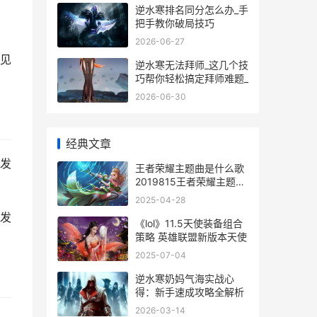
逆水寒排名同分怎么办_手
把手教你破局技巧
2026-06-27
见
逆水寒无法拜师_这几个技
巧帮你轻松搞定拜师难题_
2026-06-30
经典文章
发
王者荣耀主题曲是什么歌
2019815王者荣耀主题曲
叫什么
2025-04-28
发
《lol》11.5天使装备组合
策略 英雄联盟新版本天使
2025-07-04
逆水寒奶妈气海实战心
得：新手速成攻略全解析
2026-03-14