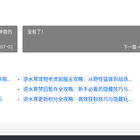
神兽的
没有了！
-07-02
下一篇 
逆水寒湖底探索全攻略：隐藏宝箱与致命陷阱揭秘
逆水寒宠物老虎驯服全攻略：从野性猛兽到战场神兽的蜕变
逆水寒梦回暂存全攻略：新手必看的隐藏技巧与避坑指南
巧
逆水寒更新积分全攻略：高效获取技巧与隐藏玩法揭秘