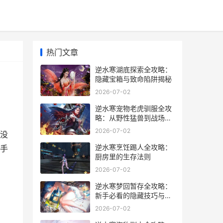
热门文章
逆水寒湖底探索全攻略：
隐藏宝箱与致命陷阱揭秘
2026-07-02
逆水寒宠物老虎驯服全攻
略：从野性猛兽到战场神
兽的蜕变
2026-07-02
没
逆水寒烹饪踢人全攻略：
手
厨房里的生存法则
2026-07-02
逆水寒梦回暂存全攻略：
新手必看的隐藏技巧与避
坑指南
2026-07-02