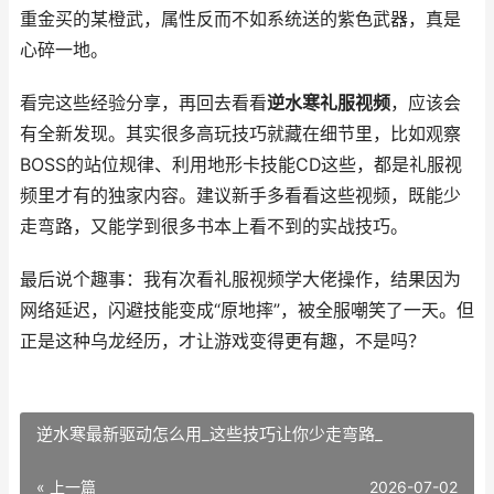
重金买的某橙武，属性反而不如系统送的紫色武器，真是
心碎一地。
看完这些经验分享，再回去看看
逆水寒礼服视频
，应该会
有全新发现。其实很多高玩技巧就藏在细节里，比如观察
BOSS的站位规律、利用地形卡技能CD这些，都是礼服视
频里才有的独家内容。建议新手多看看这些视频，既能少
走弯路，又能学到很多书本上看不到的实战技巧。
最后说个趣事：我有次看礼服视频学大佬操作，结果因为
网络延迟，闪避技能变成“原地摔”，被全服嘲笑了一天。但
正是这种乌龙经历，才让游戏变得更有趣，不是吗？
逆水寒最新驱动怎么用_这些技巧让你少走弯路_
« 上一篇
2026-07-02