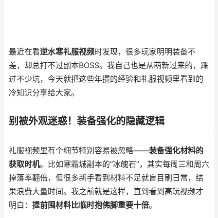
最近在看
逆水寒礼服视频
时发现，很多玩家明明装备不
差，却总打不过副本BOSS。我自己也是从萌新过来的，踩
过不少坑，今天就把这些年攒的经验和礼服视频里看到的
冷知识分享给大家。
别被外观迷惑！装备强化的隐藏逻辑
礼服视频里有个细节特别容易被忽略——
装备强化材料的
获取时机
。比如寒霜城副本的“冰魄石”，其实每周三和周六
掉落率翻倍，但很多新手看到材料不足就盲目刷日常，结
果浪费大量时间。我之前就是这样，直到看到高玩视频才
明白：
提前囤材料比临时抱佛脚重要十倍
。