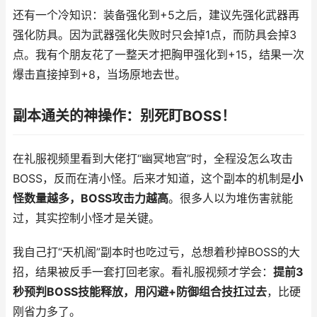
还有一个冷知识：装备强化到+5之后，建议先强化武器再
强化防具。因为武器强化失败时只会掉1点，而防具会掉3
点。我有个朋友花了一整天才把胸甲强化到+15，结果一次
爆击直接掉到+8，当场原地去世。
副本通关的神操作：别死盯BOSS！
在礼服视频里看到大佬打“幽冥地宫”时，全程没怎么攻击
BOSS，反而在清小怪。后来才知道，这个副本的机制是
小
怪数量越多，BOSS攻击力越高
。很多人以为堆伤害就能
过，其实控制小怪才是关键。
我自己打“天机阁”副本时也吃过亏，总想着秒掉BOSS的大
招，结果被反手一套打回老家。看礼服视频才学会：
提前3
秒预判BOSS技能释放，用闪避+防御组合技扛过去
，比硬
刚省力多了。