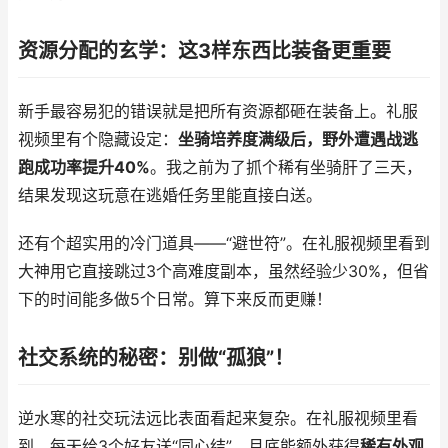
资源分配的玄学：这3样东西比装备更重要
新手最容易犯的错误就是把所有资源都砸在装备上。礼服
视频里有个隐藏设定：
坐骑培养度满级后，野外遭遇战逃
跑成功率提升40%
。我之前为了抓个稀有坐骑肝了三天，
结果发现这玩意在逃婚任务里能直接白送。
还有个超实用的冷门道具——“避世符”。在礼服视频里看到
大神用它直接跳过3个高难度副本，虽然经验少30%，但省
下的时间能多做5个日常。算下来反而更赚！
社交系统的秘密：别做“孤狼”！
逆水寒的社交玩法远比表面看起来复杂。在礼服视频里看
到，每天给3个好友送“同心结”，月底能额外获得
稀有外观