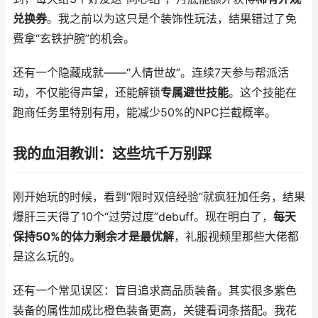
兑换券
。我之前以为这只是个装饰性玩法，结果错过了免
费拿“玄铁护腕”的机会。
还有一个隐藏成就——“人情世故”。连续7天参与帮派活
动，不仅能得声望，还能解锁
专属避世技能
。这个技能在
跑商任务里特别有用，能减少50%的NPC拦截概率。
我的血泪教训：这些坑千万别踩
刚开始玩的时候，看到“限时双倍经验”就疯狂加任务，结果
爆肝三天得了10个“过劳过度”debuff。现在明白了，
每天
保持50%的体力剩余才是最优解
，礼服视频里那些大佬都
是这么玩的。
还有一个常见误区：盲目追求高品质装备。其实很多紫色
装备的属性加成比橙色装备更高，关键看词条搭配。我花