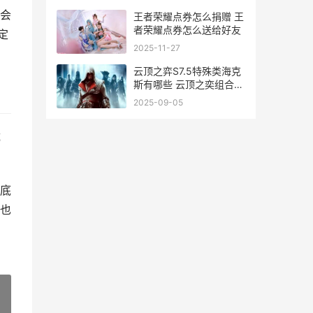
会
王者荣耀点券怎么捐赠 王
者荣耀点券怎么送给好友
定
2025-11-27
云顶之弈S7.5特殊类海克
斯有哪些 云顶之奕组合特
效
2025-09-05
成
底
也