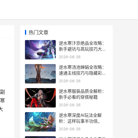
热门文章
逆水寒汴京绝品全攻略：
新手避坑与高玩技巧大揭
秘
2026-06-26
逆水寒汤池婵娟全攻略：
速通主线技巧与隐藏彩蛋
大揭秘
2026-06-26
逆水寒服装品质全解析：
副
新手必看的穿搭秘籍
"寒
2026-06-26
大
逆水寒深度AI玩法全解
析：这样玩事半功倍_
2026-06-26