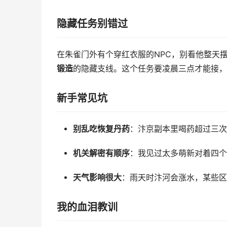
隐藏任务别错过
在朱雀门外有个穿红衣服的NPC，别看他整天
锻造
的隐藏支线。这个任务要凌晨三点才能接，
新手常见坑
别乱吃恢复丹药
：汴京副本里喝药超过三次会
机关解密有顺序
：我见过太多萌新对着四个
天气影响很大
：雨天时汴河会涨水，某些区
我的血泪教训