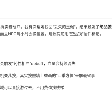
摆摊卖糖葫芦。我有次帮她找回"丢失的玉佩"，结果触发了
绝品装
而且NPC每小时会换位置，建议提前用"望远镜"插件标记。
触发"药性相冲"debuff，血量会持续流失
机关乱按，其实按照墙上壁画的"四季方位"来解最省事
域可以直接游过去，不用费劲找楼梯