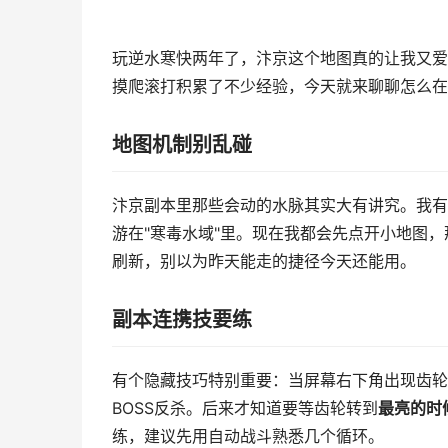
玩逆水寒快两年了，汴京这个地图真的让我又爱
摸爬滚打积累了不少经验，今天就来聊聊怎么在
地图机制别乱碰
汴京副本里那些会动的水脉其实大有讲究。我有
游在"寒毒水域"里。现在我都会先点开小地图
刷新，别以为昨天能走的捷径今天还能用。
副本连携技要练
有个隐藏技巧特别重要：当屏幕右下角出现齿轮
BOSS反杀。后来才知道要等齿轮转到
最亮的时
练，建议先用自动战斗熟悉几个循环。