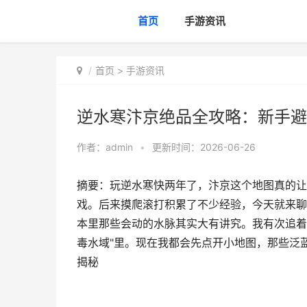
首页
手游资讯
首页
>
手游资讯
逆水寒汴京绝品全攻略：新手避
作者：
admin
•
更新时间：2026-06-26
摘要：玩逆水寒快两年了，汴京这个地图真的让
戏。后来摸爬滚打积累了不少经验，今天就来聊
本里那些会动的水脉其实大有讲究。我有次追着
毒水域"里。现在我都会先点开小地图，那些泛
揭秘