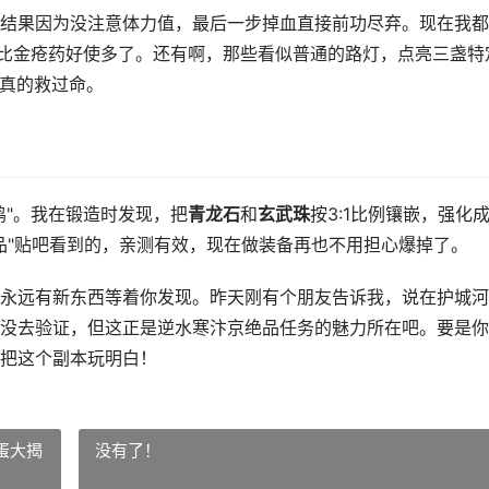
结果因为没注意体力值，最后一步掉血直接前功尽弃。现在我都
里比金疮药好使多了。还有啊，那些看似普通的路灯，点亮三盏特
，真的救过命。
鸣"。我在锻造时发现，把
青龙石
和
玄武珠
按3:1比例镶嵌，强化
绝品"贴吧看到的，亲测有效，现在做装备再也不用担心爆掉了。
永远有新东西等着你发现。昨天刚有个朋友告诉我，说在护城河
没去验证，但这正是逆水寒汴京绝品任务的魅力所在吧。要是你
把这个副本玩明白！
蛋大揭
没有了！