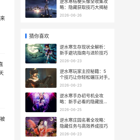
逆水寒桔梗头像全收集攻
略：隐藏获取技巧大揭秘
2026-06-26
来
猜你喜欢
逆水寒生存现状全解析：
新手避坑指南与进阶技巧
2026-06-23
直
逆水寒玩家主控秘籍：5
天
个技巧让你轻松碾压对手_
2026-06-23
逆水寒手办初号机全攻
略：新手必看的隐藏技巧
与实战经验
2026-06-25
被
逆水寒庄园名著全攻略：
隐藏任务与高效养成技巧
2026-06-23