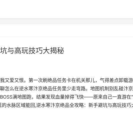
坑与高玩技巧大揭秘
我又爱又恨。第一次刷绝品任务卡在机关那儿，气得差点卸载游
聊怎么在逆水寒汴京绝品任务里少走弯路。地图机制别乱碰汴京
BOSS满地图跑，结果发现血量掉得飞快——原来自己一直游在
蓝的水脉区域能回,逆水寒汴京绝品全攻略：新手避坑与高玩技巧