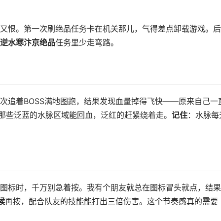
又恨。第一次刷绝品任务卡在机关那儿，气得差点卸载游戏。后
逆水寒汴京绝品
任务里少走弯路。
次追着BOSS满地图跑，结果发现血量掉得飞快——原来自己一
，那些泛蓝的水脉区域能回血，泛红的赶紧绕着走。
记住
：水脉每
图标时，千万别急着按。我有个朋友就总在图标冒头就点，结果
候
再按，配合队友的技能能打出三倍伤害。这个节奏感真的需要