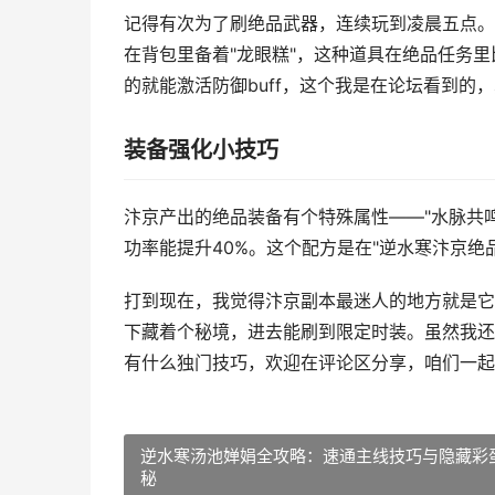
记得有次为了刷绝品武器，连续玩到凌晨五点。
在背包里备着"龙眼糕"，这种道具在绝品任务
的就能激活防御buff，这个我是在论坛看到的
装备强化小技巧
汴京产出的绝品装备有个特殊属性——"水脉共
功率能提升40%。这个配方是在"逆水寒汴京
打到现在，我觉得汴京副本最迷人的地方就是它
下藏着个秘境，进去能刷到限定时装。虽然我还
有什么独门技巧，欢迎在评论区分享，咱们一起
逆水寒汤池婵娟全攻略：速通主线技巧与隐藏彩
秘