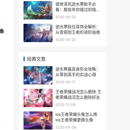
彼岸清风逆水寒新手必
看：那些年你错过的隐藏
副本与心法搭配
2026-06-25
逆水寒段位耳饰全解析：
备
从青铜到王者的进阶指南
2026-06-25
经典文章
逆水寒最高身形全攻略：
从零到高手的实战心得
2026-06-17
王者荣耀战况怎么删除 王
者荣耀战况怎么删除好友
2025-12-08
ios王者荣耀头像怎么换
ios王者荣耀更换头像
2025-04-28