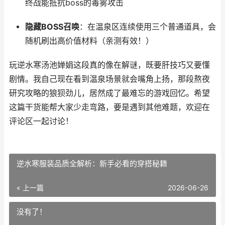
终战能抵抗boss的毒雾攻击
隐藏BOSS召唤
：在温泉区连续使用三个普通道具，会
随机刷出高价值材料（亲测有效！）
玩逆水寒汤池婵娟这段真的像在解谜，既要肝技巧又要懂
剧情。我自己现在看到温泉场景就会嘴角上扬，那段熬夜
研究攻略的狼狈劲儿，居然成了最难忘的游戏回忆。希望
这篇干货能帮大家少走弯路，要是遇到其他难题，欢迎在
评论区一起讨论！
逆水寒服装品质全解析：新手必看的穿搭秘籍
« 上一篇
2026-06-26
没有了！