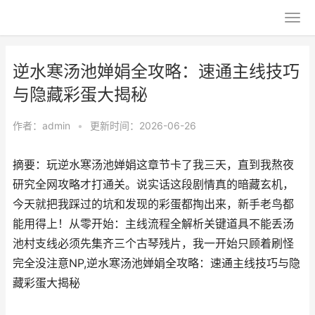
逆水寒汤池婵娟全攻略：速通主线技巧
与隐藏彩蛋大揭秘
作者：
admin
•
更新时间：2026-06-26
摘要：玩逆水寒汤池婵娟这章节卡了我三天，直到我熬夜
研究全网攻略才打通关。说实话这段剧情真的暗藏玄机，
今天就把我踩过的坑和发现的彩蛋都掏出来，新手老鸟都
能用得上！从零开始：主线流程全解析关键道具不能丢汤
池村支线必须先集齐三个古琴残片，我一开始只顾着刷怪
完全没注意NP,逆水寒汤池婵娟全攻略：速通主线技巧与隐
藏彩蛋大揭秘