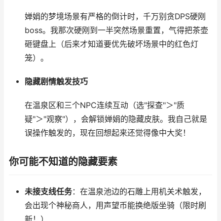
婵娟的梦境场景有严格的倒计时，千万别贪DPS硬刚
boss。我那次硬刚到一半突然场景重置，气得把茶壶
砸键盘上（后来才知道要优先破坏场景中的红色灯
笼）。
隐藏剧情触发技巧
在温泉区和三个NPC连续互动（选"探查"＞"质
疑"＞"观察"），会解锁婵娟的隐藏皮肤。我自己就是
误操作触发的，现在回想起来还觉得像中大奖！
你可能不知道的隐藏要素
未接支线任务
：在温泉池边的石雕上用机关术触发，
会出现个神秘商人，用声望币能换绝版坐骑（限时刷
新！）