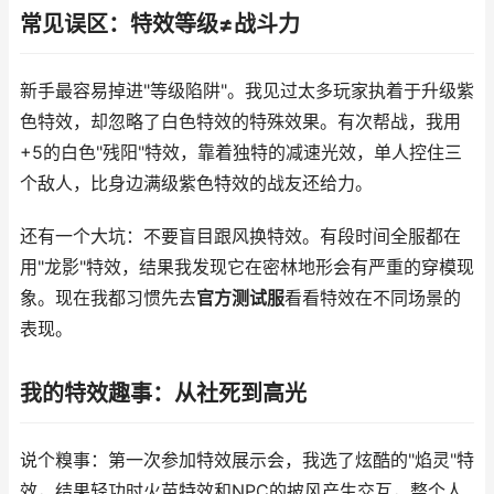
常见误区：特效等级≠战斗力
新手最容易掉进"等级陷阱"。我见过太多玩家执着于升级紫
色特效，却忽略了白色特效的特殊效果。有次帮战，我用
+5的白色"残阳"特效，靠着独特的减速光效，单人控住三
个敌人，比身边满级紫色特效的战友还给力。
还有一个大坑：不要盲目跟风换特效。有段时间全服都在
用"龙影"特效，结果我发现它在密林地形会有严重的穿模现
象。现在我都习惯先去
官方测试服
看看特效在不同场景的
表现。
我的特效趣事：从社死到高光
说个糗事：第一次参加特效展示会，我选了炫酷的"焰灵"特
效，结果轻功时火苗特效和NPC的披风产生交互，整个人