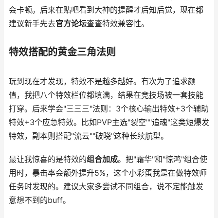
会卡顿。后来在贴吧看到大神的提醒才后知后觉，现在都
建议新手先去
官方论坛
查查特效兼容性。
特效搭配的黄金三角法则
玩到现在才发现，特效不是越多越好。有次为了追求颜
值，我把八个特效栏位都填满，结果在竞技场被一套技能
打穿。后来学会"三三三"法则：3个核心输出特效+3个辅助
特效+3个应急特效。比如PVP主选"裂空""追魂"这类短爆发
特效，副本则搭配"流云""破晓"这种长续航型。
最让我惊喜的是特效的
组合加成
。把"霜华"和"惊鸿"组合使
用时，暴击率会额外提升5%，这个小彩蛋我是在做特效师
任务时发现的。建议大家多尝试不同组合，说不定能触发
意想不到的buff。