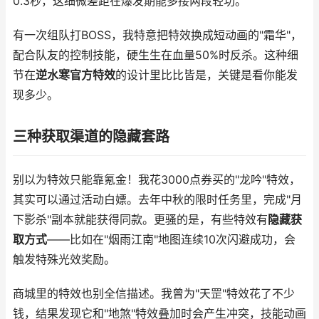
0.3秒，这细微差距在爆发期能多接两段轻功。
有一次组队打BOSS，我特意把特效换成短动画的"霜华"，
配合队友的控制技能，硬生生在血量50%时反杀。这种细
节在
逆水寒官方特效
的设计里比比皆是，关键是看你能发
现多少。
三种获取渠道的隐藏套路
别以为特效只能靠氪金！我花3000点券买的"龙吟"特效，
其实可以通过活动白嫖。去年中秋的限时任务里，完成"月
下影杀"副本就能获得同款。更骚的是，有些特效有
隐藏获
取方式
——比如在"烟雨江南"地图连续10次闪避成功，会
触发特殊光效奖励。
商城里的特效也别全信描述。我曾为"天罡"特效花了不少
钱，结果发现它和"地煞"特效叠加时会产生冲突，技能动画