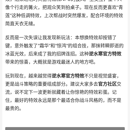
像个行走的篝火，把观众笑到拍桌子。现在反而更喜欢"青
莲"这种低调特效，上次帮战时突然爆发，配合环境的特效
简直天衣无缝。
反而是一次失误让我发现新玩法：本想换特效却按错了
键，意外触发了"霜华"和"惊鸿"的组合技，那抹转瞬即逝的
冰蓝光效，后来成了我的招牌连招。这种
逆水寒官方特效
带来的惊喜，大概就是游戏最迷人的地方吧。
玩到现在，越来越觉得
逆水寒官方特效
不只是视觉盛宴，
更是战斗策略的重要组成部分。建议大家多去
官方社区
交
流，说不定下一波更新就藏着让你惊艳的特效彩蛋。记
住，最好的特效永远是那个最适合你战斗风格的，而不是
最贵的。