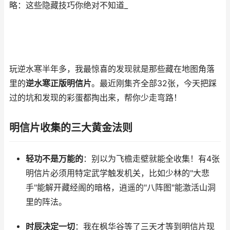
略：这些隐藏技巧你绝对不知道_
玩逆水寒半年多，我最惊喜的发现就是那些藏在地图角落
里的
逆水寒正版明信片
。最近刚集齐全部32张，今天把踩
过的坑和发现的彩蛋都掏出来，帮你少走弯路！
明信片收集的三大黄金法则
轻功不是万能的
：别以为飞檐走壁就能全收集！有4张
明信片必须用特定武学触发机关，比如少林的"大悲
手"能解开藏经阁的暗格，逍遥的"八阵图"能激活山洞
里的阵法。
时辰决定一切
：我在枫华谷等了三天才等到明信片现