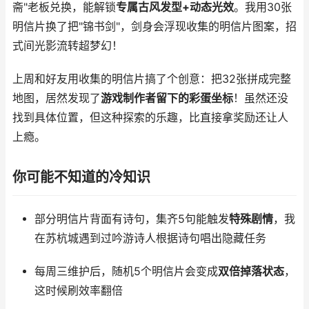
斋"老板兑换，能解锁
专属古风发型+动态光效
。我用30张
明信片换了把"锦书剑"，剑身会浮现收集的明信片图案，招
式间光影流转超梦幻！
上周和好友用收集的明信片搞了个创意：把32张拼成完整
地图，居然发现了
游戏制作者留下的彩蛋坐标
！虽然还没
找到具体位置，但这种探索的乐趣，比直接拿奖励还让人
上瘾。
你可能不知道的冷知识
部分明信片背面有诗句，集齐5句能触发
特殊剧情
，我
在苏杭城遇到过吟游诗人根据诗句唱出隐藏任务
每周三维护后，随机5个明信片会变成
双倍掉落状态
，
这时候刷效率翻倍