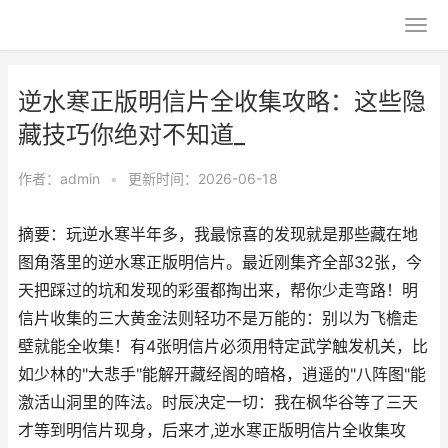
逆水寒正版明信片全收集攻略：这些隐
藏技巧你绝对不知道_
作者：
admin
•
更新时间：2026-06-18
摘要：玩逆水寒半年多，我最惊喜的发现就是那些藏在地
图角落里的逆水寒正版明信片。最近刚集齐全部32张，今
天把踩过的坑和发现的彩蛋都掏出来，帮你少走弯路！明
信片收集的三大黄金法则轻功不是万能的：别以为飞檐走
壁就能全收集！有4张明信片必须用特定武学触发机关，比
如少林的"大悲手"能解开藏经阁的暗格，逍遥的"八阵图"能
激活山洞里的阵法。时辰决定一切：我在枫华谷等了三天
才等到明信片现身，后来才,逆水寒正版明信片全收集攻