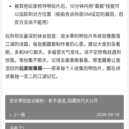
被其他玩家抢夺明信片后，10分钟内用"墨痕"技能可
以追踪到对方位置（偷偷告诉你是GM设定的漏洞，但
官方没说不能用）
玩到现在最深的体会就是：逆水寒的明信片系统就像散落
江湖的诗篇，每张都藏着制作者的心意。建议大家别急着
刷，多和NPC聊天，多留意天气变化，说不定转角就遇到
惊喜。等你集齐那天，记得去墨香斋看看，那里藏着让我
泪目的
玩家故事展
——原来每个人收集的明信片，都在讲
述着独一无二的江湖记忆。
逆水寒技能全解析：新手速成_隐藏技巧大公开
« 上一篇
2026-06-18
没有了！