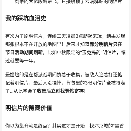
剑宗的大佬顺路带飞，直接解锁了云端驿站的明信片
我的踩坑血泪史
有次为了刷明信片，连续三天凌晨3点爬起来玩，结果发现
那张根本不在开放的地图里！后来才知道
部分明信片只在
节日活动期间刷新
，比如中秋限定的"玉兔捣药"明信片，错
过就要等一年。
最尴尬的是在帮派战期间执着于收集，被敌人追着打还惦
记着明信片，最后人没挂掉，背包里的3张明信片全被抢走
了...从此学会了
收集后立刻找驿站寄存
！
明信片的隐藏价值
你以为集齐就是终点？其实这才是开始！找汴京城的"墨香