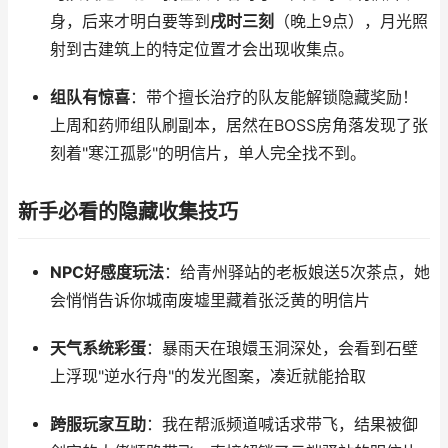
身，后来才明白要等到
戌时三刻
（晚上9点），月光照
射到古建筑上的特定位置才会出现收集点。
组队有惊喜
：带个擅长治疗的队友能解锁隐藏奖励！
上周和药师组队刷副本，居然在BOSS房角落发现了张
刻着"寒江孤影"的明信片，单人完全找不到。
新手必看的隐藏收集技巧
NPC好感度玩法
：给青州驿站的老板娘送5次茶点，她
会悄悄告诉你城南废墟里藏着张泛黄的明信片
天气系统彩蛋
：暴雨天在琅嬛玉洞深处，会看到石壁
上浮现"逆水行舟"的发光图案，凑近就能拾取
跨服玩家互助
：我在帮派频道喊话求带飞，结果被御