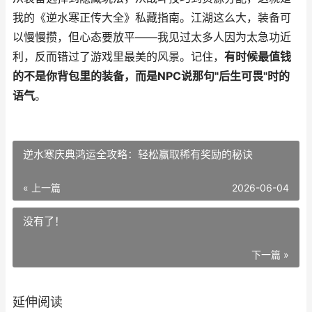
我的《逆水寒正传大全》私藏指南。江湖这么大，装备可
以慢慢攒，但心态要放平——我见过太多人因为太急功近
利，反而错过了游戏里最美的风景。记住，
有时候最值钱
的不是你背包里的装备，而是NPC说那句"后生可畏"时的
语气
。
逆水寒庆典鸿运全攻略：轻松赢取稀有奖励的秘诀
« 上一篇
2026-06-04
没有了！
下一篇 »
延伸阅读