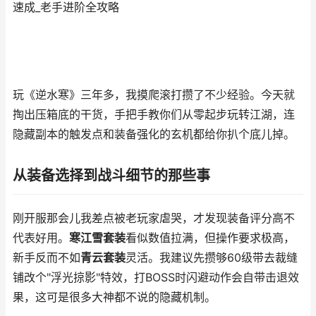
速成_老手进阶全攻略
玩《逆水寒》三年多，我摸爬滚打攒了不少经验。今天就
掏出压箱底的干货，手把手教你们从零起步玩转江湖，连
隐藏副本的触发点和装备强化的玄机都给你扒个底儿掉。
从装备选择到战斗细节的那些事
刚开服那会儿我差点被老玩家虐哭，才发现装备评分高不
代表好用。
寒江雪套装
看似数值拉满，但操作要求极高，
新手反而不如
青云套装
灵活。我建议先攒够60级带去裁缝
铺改个"浮光掠影"特效，打BOSS时闪避动作会自带击退效
果，这可是很多大神都不说的隐藏机制。