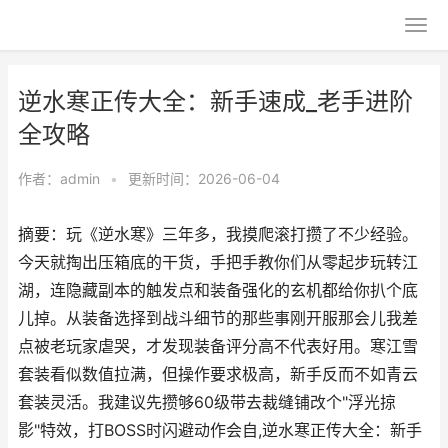
逆水寒正传大全：新手速成_老手进阶
全攻略
作者：
admin
•
更新时间：2026-06-04
摘要：玩《逆水寒》三年多，我摸爬滚打攒了不少经验。
今天就掏出压箱底的干货，手把手教你们从零起步玩转江
湖，连隐藏副本的触发点和装备强化的玄机都给你扒个底
儿掉。从装备选择到战斗细节的那些事刚开服那会儿我差
点被老玩家虐哭，才发现装备评分高不代表好用。寒江雪
套装看似数值拉满，但操作要求极高，新手反而不如青云
套装灵活。我建议先攒够60级带去裁缝铺改个"浮光掠
影"特效，打BOSS时闪避动作会自,逆水寒正传大全：新手