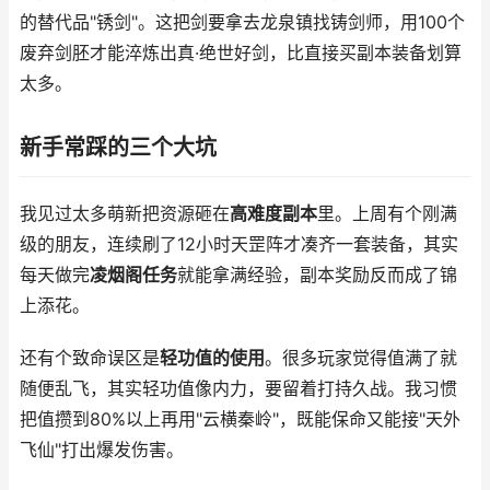
的替代品"锈剑"。这把剑要拿去龙泉镇找铸剑师，用100个
废弃剑胚才能淬炼出真·绝世好剑，比直接买副本装备划算
太多。
新手常踩的三个大坑
我见过太多萌新把资源砸在
高难度副本
里。上周有个刚满
级的朋友，连续刷了12小时天罡阵才凑齐一套装备，其实
每天做完
凌烟阁任务
就能拿满经验，副本奖励反而成了锦
上添花。
还有个致命误区是
轻功值的使用
。很多玩家觉得值满了就
随便乱飞，其实轻功值像内力，要留着打持久战。我习惯
把值攒到80%以上再用"云横秦岭"，既能保命又能接"天外
飞仙"打出爆发伤害。