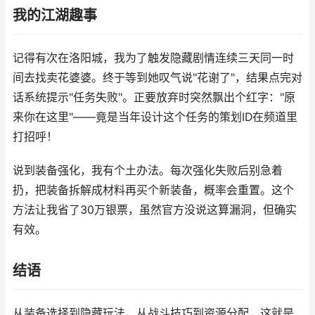
我的江湖趣事
记得有次在洛阳城，我为了触发隐藏剧情连续三天同一时
间去找卖花婆婆。终于等到她叹气说"花谢了"，结果点完对
话系统提示"任务失败"。正要放弃时突然飘出个红字："原
来你在这里"——竟是当年设计这个任务的策划ID在频道里
打招呼！
说到装备强化，我有个土办法。每次强化失败后别急着
扔，把装备拆解成材料再买个新装备，概率会重置。这个
方法让我省了30万银票，虽然官方没说这算漏洞，但确实
有效。
结语
从装备选择到隐藏玩法，从战斗技巧到资源分配，这就是