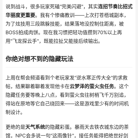
说到战斗，很多玩家死磕"完美闪避"，其实
连招节奏比招式
华丽度更重要
。我有个惨痛教训——上次打苍梧城副本，
为了炫技用三段跳躲技能，结果落地没控制住距离，被
BOSS拍成肉饼。现在我习惯把轻功值攒到70%以上再
用"飞龙探云手"，既能拉扯又能接后续输出。
你绝对想不到的隐藏玩法
上周在帮会频道看到个老玩家发"逆水寒正传大全"的求救
帖，结果聊着聊着发现他卡在
云梦泽的萤火虫任务
。这个
隐藏任务要等晚上八点，看到萤火虫往树梢飞千万别追，
得站在原地等它自己绕回来——这是游戏里少有的时间机
制设计。
更绝的是
天气系统
的隐藏彩蛋。暴雨天去铁衣城东边的茶
馆，NPC会多说一句"这雨像针"，接任务能得把绝世好剑