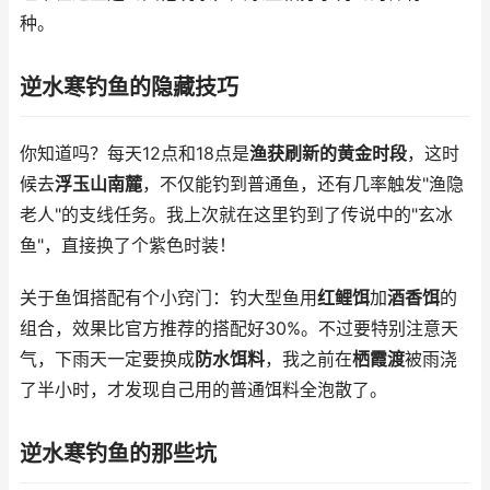
种。
逆水寒钓鱼的隐藏技巧
你知道吗？每天12点和18点是
渔获刷新的黄金时段
，这时
候去
浮玉山南麓
，不仅能钓到普通鱼，还有几率触发"渔隐
老人"的支线任务。我上次就在这里钓到了传说中的"玄冰
鱼"，直接换了个紫色时装！
关于鱼饵搭配有个小窍门：钓大型鱼用
红鲤饵
加
酒香饵
的
组合，效果比官方推荐的搭配好30%。不过要特别注意天
气，下雨天一定要换成
防水饵料
，我之前在
栖霞渡
被雨浇
了半小时，才发现自己用的普通饵料全泡散了。
逆水寒钓鱼的那些坑