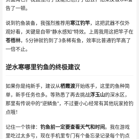
告了一顿。
说到钓鱼装备，我强烈推荐用
寒江钓竿
，这把武器不仅外
观好看，关键是自带"静水感知"特效。上周我用这把竿子在
苍梧林
，5分钟就钓到了3条稀有鱼，效率比普通钓竿高了
一倍不止。
逆水寒哪里钓鱼的终极建议
如果你是纯新手，建议从
栖霞渡
开始练手，这里的鱼种简
单，新手任务也多。等熟悉了再去挑战
浮玉山
的深水区，
那里有传说中的"逆鳞鱼"，不过要小心经常有其他玩家抢钓
点哦！
记住一个铁律：
钓鱼前一定要查看天气和时间
。我在游戏
里吃过太多亏，现在手机里专门有个备忘录记录每个钓点