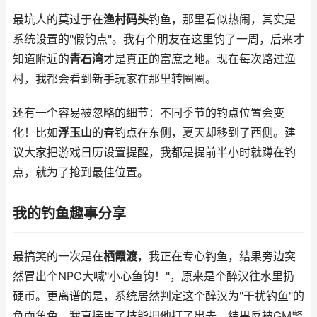
最坑人的莫过于在
渔村码头
钓鱼，那里看似热闹，其实是
系统设置的"假钓点"。我有个朋友在这里钓了一周，后来才
知道附近的
青石湾
才是真正的富庶之地。现在每次路过渔
村，我都会看到新手玩家在那里转圈圈。
还有一个容易被忽略的细节：不同季节的钓点位置会变
化！比如
浮玉山
的春钓点在东侧，夏天却移到了西侧。建
议大家把游戏日历设置提醒，我都是提前半小时就蹲在钓
点，就为了抢到最佳位置。
我的钓鱼趣事分享
最搞笑的一次是在
栖霞渡
，我正在专心钓鱼，结果旁边突
然冒出个NPC大喊"小心鱼钩！"，原来是个醉汉往水里扔
硬币。更离谱的是，系统居然判定这个醉汉为"干扰钓鱼"的
负面角色，我直接用了技能把他打了出去，结果反被GM警