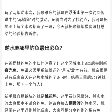
玩了两年逆水寒，我最难忘的就是在
浮玉山
第一次钓到传
说中的"赤鳞鱼"时的激动。记得当时为了找钓点，我可是把
地图上每个水边都踩了一遍，今天就把这些年摸爬滚打总
结的经验都告诉你。
逆水寒哪里钓鱼最出彩鱼？
在苍梧林钓鱼的小伙伴注意了！这个区域晚上8点后会刷新
夜光鱼
，鱼饵必须用系统赠送的"月光饵"才有效。我亲眼见
过有玩家白天在这片水域钓了3小时，结果天黑后5分钟就
上鱼，那叫一个气人！
新手最容易踩坑的就是
桃花坞
，这里看似风景好，其实水
流太急根本不适合钓鱼。建议直接去
栖霞渡
的静水区，我
经常在这里遇到其他玩家，大家互相分享钓到的稀有鱼