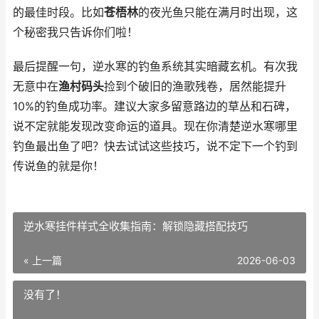
的最佳时段。比如
苍梧林
的夜光鱼只能在满月时出现，这
个秘密我只告诉你们啦！
最后提醒一句，逆水寒的钓鱼系统其实暗藏玄机。有次我
无意中在
渔村码头
捡到个破旧的渔歌残卷，居然能提升
10%的钓鱼成功率。建议大家多留意路边的草丛和石碑，
说不定就能发现改变命运的道具。现在你清楚逆水寒哪里
钓鱼最出鱼了吧？快去试试这些技巧，说不定下一个钓到
传说鱼的就是你！
逆水寒挂件样式全收集指南：解锁隐藏搭配技巧
« 上一篇
2026-06-03
没有了！